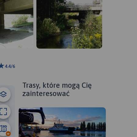
4.4/6
ributors
Trasy, które mogą Cię
zainteresować
92 km