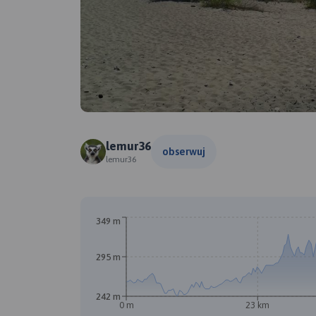
lemur36
obserwuj
lemur36
349 m
295 m
242 m
0 m
23 km