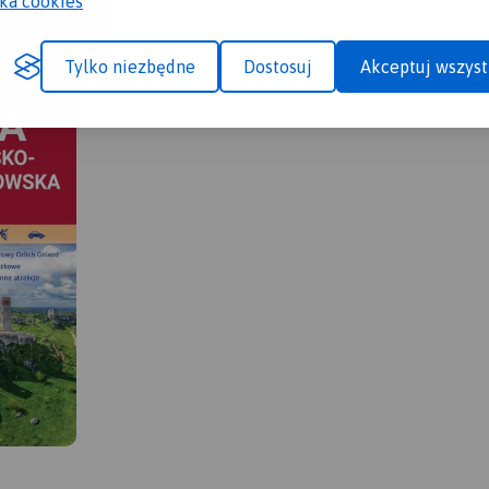
yka cookies
Tylko niezbędne
Dostosuj
Akceptuj wszyst