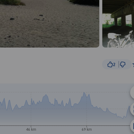
2
5 km
© Traseo Map
© OpenMapTiles
© OpenStreetMap cont
46 km
69 km