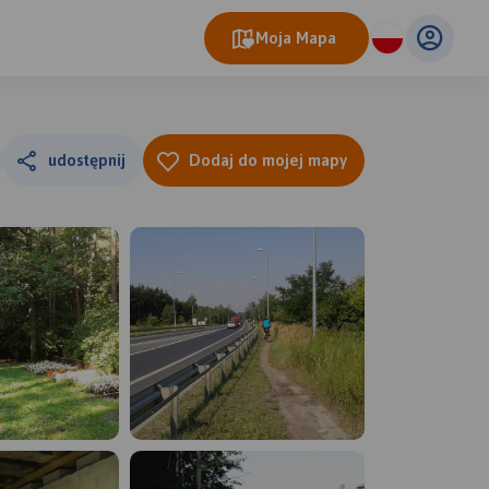
Moja Mapa
udostępnij
Dodaj do mojej mapy