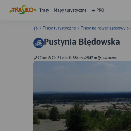
Trasy
Mapy turystyczne
PRO
Trasy turystyczne
Trasy na rower szosowy
Pustynia Błędowska
92 km
7 h 51 min
556 m
547 m
Jaworzno