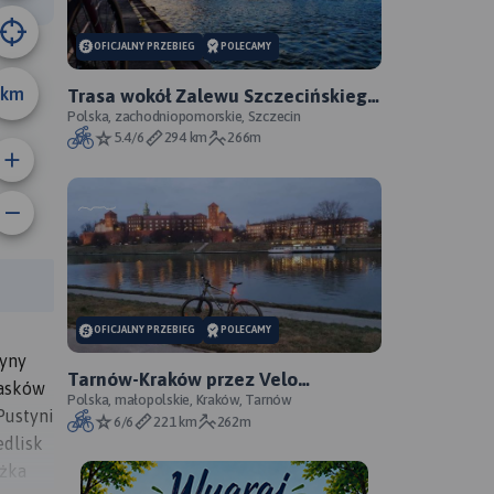
OFICJALNY PRZEBIEG
POLECAMY
km
Trasa wokół Zalewu Szczecińskiego
- oficjalny przebieg szlaku
Polska, zachodniopomorskie, Szczecin
5.4/6
294 km
266m
anie trasy:
a trasy:
OFICJALNY PRZEBIEG
POLECAMY
żyny
Tarnów-Kraków przez Velo
iasków
Metropolis
Polska, małopolskie, Kraków, Tarnów
Pustyni
6/6
221 km
262m
edlisk
eżka