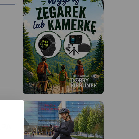
rtu
e
APA