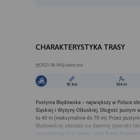
B
A
CHARAKTERYSTYKA TRASY
2015-08-04
Jaworzno
Długość trasy:
Suma prz
92 km
556 m
Pustynia Błędowska – największy w Polsce ob
Śląskiej i Wyżyny Olkuskiej. Długość pustyni 
to 40 m (maksymalnie do 70 m). Przez pustyni
Błędowskiej zdarzało się dawniej zjawisko fa
przyrodniczych w zlewni rzeki Białej Przemsz