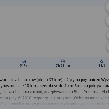
ewyższeń:
Suma spadków:
Średni czas potrzebny na pokon
Ocen
547 m
7 h 51 min
4.4/6
szar lotnych piasków (około 33 km²) leżący na pograniczu Wy
wynosi niecałe 10 km, a szerokość do 4 km. Średnia pokrywa p
ę, ze wschodu na zachód, przepływa rzeka Biała Przemsza. Na 
tamorgany. W 2010 rozpoczął się program „Ochrona mozaiki si
y”, w ramach którego przez pustynię zostanie wyznaczona ści