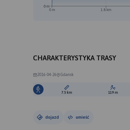
0 m
0 m
1.8 km
CHARAKTERYSTYKA TRASY
2016-04-26
Gdańsk
Długość trasy:
Suma prz
7.5 km
119 m
dojazd
umieść