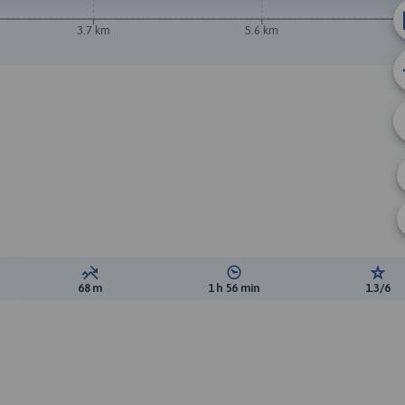
3.7 km
5.6 km
ewyższeń:
Suma spadków:
Średni czas potrzebny na pokon
Ocen
68 m
1 h 56 min
1.3/6