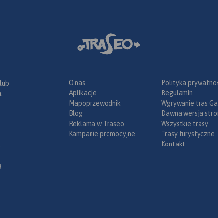
lnice) oraz
z
racyjnym,
, ochroną
O nas
Polityka prywatnoś
 lub
Aplikacje
Regulamin
:
Mapoprzewodnik
Wgrywanie tras Ga
Blog
Dawna wersja stro
Reklama w Traseo
Wszystkie trasy
Kampanie promocyjne
Trasy turystyczne
Kontakt
.
ą