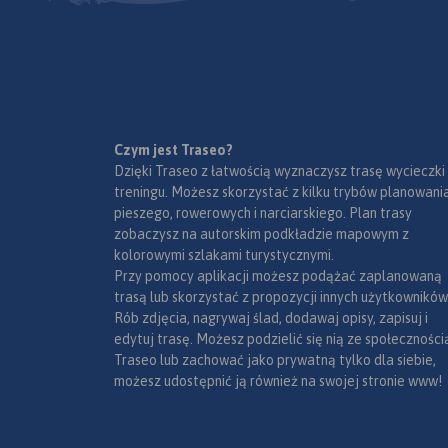
przysiółki, duże dzie
mapki tematyczne 
podziałem administ
kodami pocztowymi
przyrody i krainami
goegraficznymi.
Czym jest Traseo?
Dzięki Traseo z łatwością wyznaczysz trasę wycieczki
treningu. Możesz skorzystać z kilku trybów planowania
pieszego, rowerowych i narciarskiego. Plan trasy
zobaczysz na autorskim podkładzie mapowym z
kolorowymi szlakami turystycznymi.
Przy pomocy aplikacji możesz podążać zaplanowaną
trasą lub skorzystać z propozycji innych użytkowników
Rób zdjęcia, nagrywaj ślad, dodawaj opisy, zapisuj i
edytuj trasę. Możesz podzielić się nią ze społeczności
Traseo lub zachować jako prywatną tylko dla siebie,
możesz udostępnić ją również na swojej stronie www!