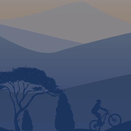
konnych, łącznie z
kilometrażem.
MAPA TURYSTYCZNA W
APLIKACJI TRASEO
MAPA TURYSTYCZNA
APLIKACJI TRASEO
Mapa województwa
pomorskiego na której
Mapa całego
woje
zaznaczono za pomocą
pomorskiego
z akt
ilustracji zamki, dwory i pałace
przebiegiem dróg. O
w województwie pomorskim.
numerację i kilomet
Mapa zawiera aktualną sieć
zaznaczono również
dróg. Łącznie uwzględniono
paliw. Miejsca ciek
121 miejsc wartych
odwiedzenia podkre
odwiedzenia.
kolorem żółtym. Ma
opisaną siatkę geog
WGS 84 przez co mo
zastosować do urzą
GPSem. Na rewersie
umieszczono indeks
miejscowości (miast