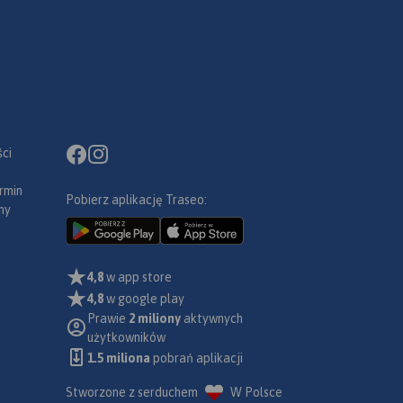
ci
rmin
Pobierz aplikację Traseo:
ny
4,8
w app store
4,8
w google play
Prawie
2 miliony
aktywnych
użytkowników
1.5 miliona
pobrań aplikacji
Stworzone z serduchem
W Polsce