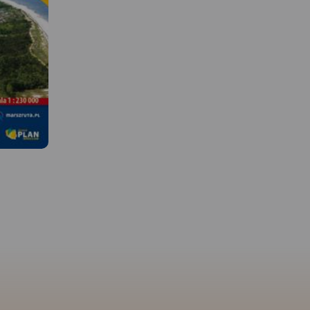
MAPA TURYSTYCZNA W
APLIKACJI TRASEO
 W
MAPA TURYSTYCZNA W
APLIKACJI TRASEO
Mapa Kaszub obejmuje 
Pojezierza Kaszubskieg
Kaszubskim, Wdzydzkim
ejmuje
Mapa Wydawnictwa Compass
fragmentem Trójmiejsk
szar
"Mierzeja Wiślana i Żuławy
Parku Krajobrazowego 
u
Wiślane" poza wymienionymi
część Borów Tucholskich
 Wejherowa
w tytule Mierzeją i Żuławami
Zasięg mapy wyznaczaj
Gdynię,
Wiślanymi obejmuje swoim
Bieszkowice na północy
a. Na
zasięgiem także, Wysoczyznę
Zblewo na południu,
ie
Elbląską oraz część Pojezierza
Dziemiany na zachodzie
 turyście.
Kaszubskiego, Wybrzeże
Gdańsk na wschodzie.
zebiegi
Staropruskie, Pojezierze
wydania 2022
rowerowych,
Starogardzkie i Dzierzgońsko-
king i
Morąskie. Mapa uwzględnia