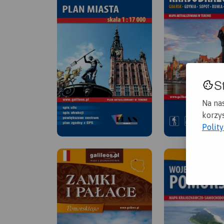
S
Na na
korzys
Polit