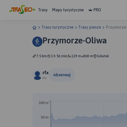
Trasy
Mapy turystyczne
PRO
Trasy turystyczne
Trasy piesze
Przymorze
Przymorze-Oliwa
7.5 km
1 h 56 min
119 m
68 m
Gdańsk
rfx
obserwuj
rfx
100 m
50 m