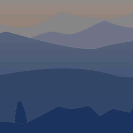
sieć szlaków turystycznych,
rowerowych, a także szlaki
żeglowne, porty i przystanie
oraz Przekop Mierzei Wiślanej.
 W
Rok Wydania 2023
wództwa
ualnym
pisano ich
raż,
 stacje
awe, warte
ślono
pa posiada
raficzną
żna ją
dzeń z
a, wsie,