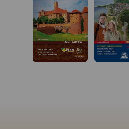
MAPA TURYSTYCZNA W
APLIKACJI TRASEO
MAPA TURYSTYCZNA
Na planie zaznaczono
APLIKACJI TRASEO
wszystkie aktualne ulice, kina,
teatry, ośrodki kultury, urzędy,
stacje benzynowe, noclegi,
Mapa Trójmiasta ob
restauracje, układ komunikacji.
swoim zasięgiem ob
Oprócz spisu ulic są tu
Trójmiejskiego Park
ważniejsze informacje
Krajobrazowego od
dotyczące Gdańska oraz opis
przez Redę, Rumię, 
ciekawych miejsc.
Sopot aż do Gdańsk
mapie ujęto wszystk
informacje przydatne
Podano aktualne pr
szlaków pieszych, 
konnych, nordic wal