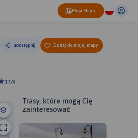
Moja Mapa
udostępnij
Dodaj do mojej mapy
1.3/6
m
ributors
Trasy, które mogą Cię
zainteresować