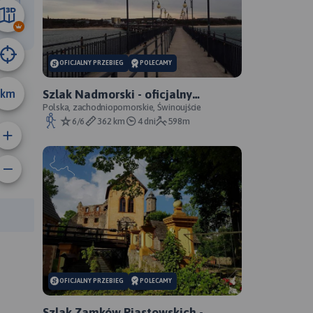
7.5 km
OFICJALNY PRZEBIEG
POLECAMY
km
Szlak Nadmorski - oficjalny
przebieg
Polska, zachodniopomorskie, Świnoujście
6/6
362 km
4 dni
598m
anie trasy:
a trasy:
OFICJALNY PRZEBIEG
POLECAMY
Szlak Zamków Piastowskich -