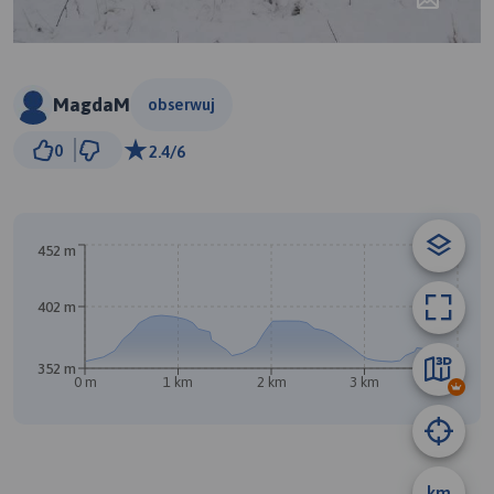
MagdaM
obserwuj
300 m
0
2.4/6
© Traseo Map
© OpenMapTiles
© OpenStreetMap contributors
452 m
402 m
352 m
B
0 m
1 km
2 km
3 km
4.1 km
km