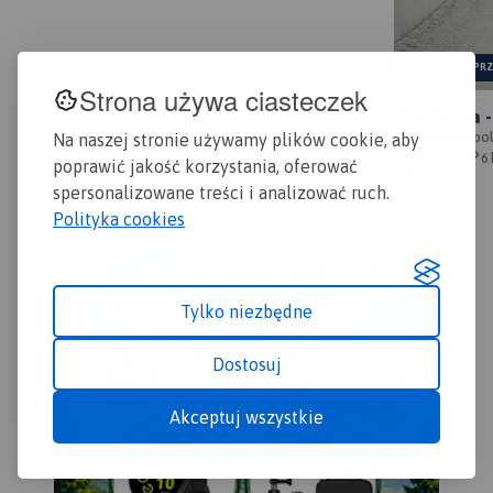
podkarpackich miejscowości.
moż
z j
wye
OFICJALNY PR
Rok
Strona używa ciasteczek
zna
bar
Mogielica 
Ikon
rodzinna
Polska, małopol
Na naszej stronie używamy plików cookie, aby
6/6
6
poprawić jakość korzystania, oferować
spersonalizowane treści i analizować ruch.
Polityka cookies
Tylko niezbędne
Dostosuj
Akceptuj wszystkie