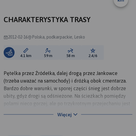
A
CHARAKTERYSTYKA TRASY
2012-02-16
Polska, podkarpackie, Lesko
Długość trasy:
Suma przewyższeń:
Suma spadków:
Ocena trasy:
4.1 km
59 m
58 m
2.4/6
Pętelka przez Źródełka, dalej drogą przez Jankowce
(trzeba uważać na samochody) i dróżką obok cmentarza.
Bardzo dobre warunki, w sporej części śnieg jest dobrze
ubity, gdyż drogi są odśnieżone. Na ścieżkach pomiędzy
polami nieco gorzej, ale po trzykrotnym przejechaniu jest
super :) Po drodze można odpocząć w altanach na
Więcej
Źródełkach, kilka górek i zjazdów po drodze, najlepiej
wyruszyć zaraz na początku Źródełek i udać się w
kierunku Jankowiec, wtedy jest więcej zjazdów niż