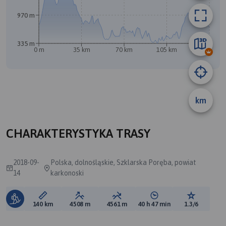
970 m
335 m
0 m
35 km
70 km
105 km
140 km
B
A
km
CHARAKTERYSTYKA TRASY
2018-09-
Polska, dolnośląskie, Szklarska Poręba, powiat
14
karkonoski
Długość trasy:
Suma przewyższeń:
Suma spadków:
Średni czas potrzebny 
Ocena tras
140 km
4508 m
4561 m
40 h 47 min
1.3/6