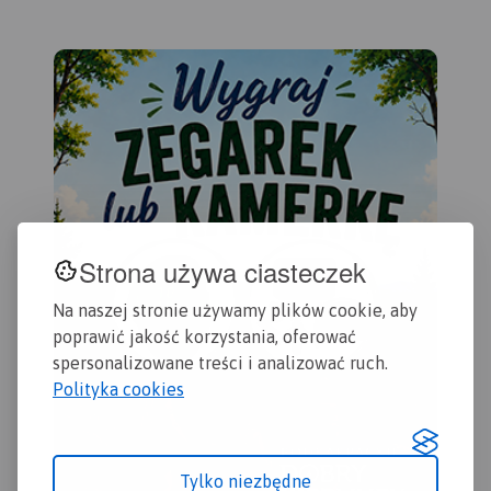
odcinków. Na mapie
część Rudaw Janowickich i
zak
zaznaczono skały
Gór Kaczawskich. Na mapie
ter
wspinaczkowe, z których
oznaczono czasy przejścia
Nar
słynie region i najważniejsze
na poszczególnych szlakach
naj
atrakcje turystyczne.
Rok
turystycznych.
Rok wydania
wśr
wydania: 2022
2019
map
tur
tak
Ozn
tur
row
Strona używa ciasteczek
prz
Na naszej stronie używamy plików cookie, aby
poprawić jakość korzystania, oferować
spersonalizowane treści i analizować ruch.
Polityka cookies
Tylko niezbędne