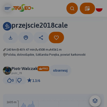
przejscie2018cale
140 km
40 h 47 min
4508 m
4561 m
Polska, dolnośląskie, Szklarska Poręba, powiat karkonoski
Piotr Walczak
PRO
obserwuj
piotr_78
10 km
0
1.3/6
© Traseo Map
© OpenMapTiles
© OpenStreetMap contributors
1605 m