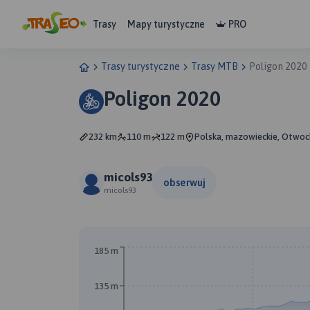
Trasy
Mapy turystyczne
PRO
Trasy turystyczne
Trasy MTB
Poligon 2020
Poligon 2020
232 km
110 m
122 m
Polska, mazowieckie, Otwoc
micols93
obserwuj
micols93
185 m
135 m