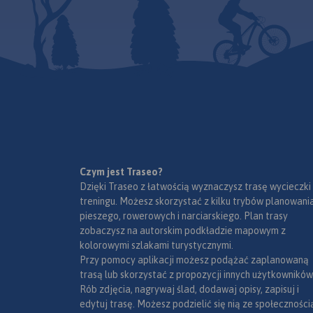
pomiędzy Radomiem
oraz kilka mniejszy
obszarów leśnych,
znajdujących się w 
Pionek i Zwolenia. N
nich to uroczyska M
Policzna. Integraln
z Puszczą Kozienicką
Puszczę Kozienicką n
lewobrzeżna część d
zwiedzać na rowerz
Wisły, od wysokości
przy tym skorzystać
ujścia Radomki. Na j
Czym jest Traseo?
wytyczonych w teren
obrzeżach znajdują 
Dzięki Traseo z łatwością wyznaczysz trasę wycieczki
zaznaczonych na m
Kozienice, Pionki i 
treningu. Możesz skorzystać z kilku trybów planowania
szlaków rowerowych.
Najcenniejsze frag
pieszego, rowerowych i narciarskiego. Plan trasy
również atrakcyjne 
Puszczy objęte są o
zobaczysz na autorskim podkładzie mapowym z
spacery.
postaci rezerwatów 
kolorowymi szlakami turystycznymi.
Kozienickiego Parku
Rok wydania: 2012
Przy pomocy aplikacji możesz podążać zaplanowaną
Krajobrazowego.
trasą lub skorzystać z propozycji innych użytkowników
Rób zdjęcia, nagrywaj ślad, dodawaj opisy, zapisuj i
edytuj trasę. Możesz podzielić się nią ze społeczności