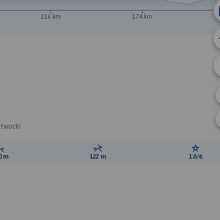
116 km
174 km
2
otwocki
Suma przewyższeń:
Suma spadków:
Ocena t
0 m
122 m
1.0/6