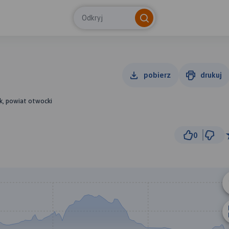
Odkryj
pobierz
drukuj
k, powiat otwocki
0
30 km
© Traseo Map
© OpenMapTiles
© OpenStreetMap cont
A
B