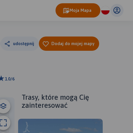
Moja Mapa
udostępnij
Dodaj do mojej mapy
1.0/6
ributors
Trasy, które mogą Cię
zainteresować