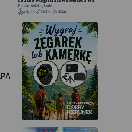
Łódzka Magistrala Rowerowa NS
Polska, łódzkie, Łódź
6/6
201 km
300m
APA