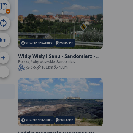
32 km
km
OFICJALNY PRZEBIEG
POLECAMY
Widły Wisły i Sanu - Sandomierz -
Zawichost - Annopol - oficjalny
Polska, świętokrzyskie, Sandomierz
6/6
101 km
458m
przebieg
rasy:
OFICJALNY PRZEBIEG
POLECAMY