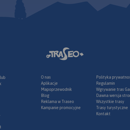
 a Wisłą
ch
okolicach
ajwiększe z
iodne i
ie związana
 jest
ajlepiej
oliny
e. Warto
 Puław do
 z
ej
ie i
się miasta
O nas
Polityka prywatnoś
 lub
apie
Zwoleń.
Aplikacje
Regulamin
:
 Jest to
menty
Mapoprzewodnik
Wgrywanie tras Ga
miejsce na
chroną w
Blog
Dawna wersja stro
i
Reklama w Traseo
Wszystkie trasy
Kampanie promocyjne
Trasy turystyczne
Kontakt
.
ą