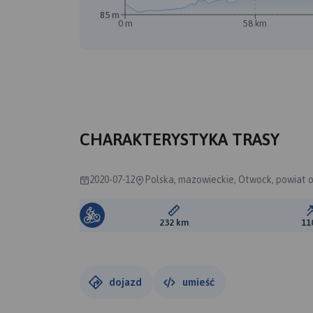
85 m
0 m
58 km
CHARAKTERYSTYKA TRASY
2020-07-12
Polska, mazowieckie, Otwock, powiat 
Długość trasy:
232 km
11
dojazd
umieść