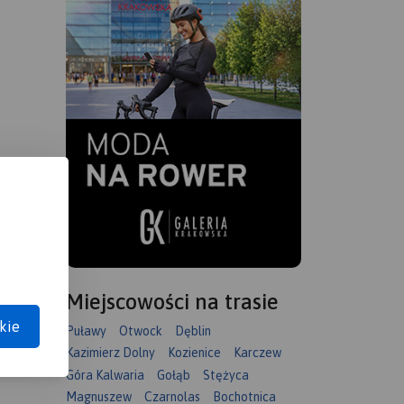
Miejscowości na trasie
kie
Puławy
Otwock
Dęblin
Kazimierz Dolny
Kozienice
Karczew
Góra Kalwaria
Gołąb
Stężyca
Magnuszew
Czarnolas
Bochotnica