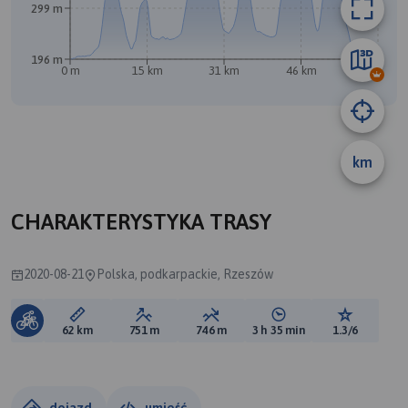
299 m
196 m
0 m
15 km
31 km
46 km
62 km
km
CHARAKTERYSTYKA TRASY
2020-08-21
Polska, podkarpackie, Rzeszów
Długość trasy:
Suma przewyższeń:
Suma spadków:
Średni czas potrzebny 
Ocena tras
62 km
751 m
746 m
3 h 35 min
1.3/6
dojazd
umieść