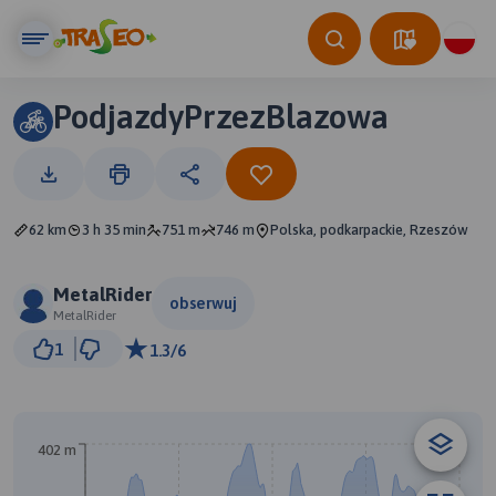
PodjazdyPrzezBlazowa
62 km
3 h 35 min
751 m
746 m
Polska, podkarpackie, Rzeszów
MetalRider
obserwuj
MetalRider
5 km
1
1.3/6
© Traseo Map
© OpenMapTiles
© OpenStreetMap contributors
B
A
402 m