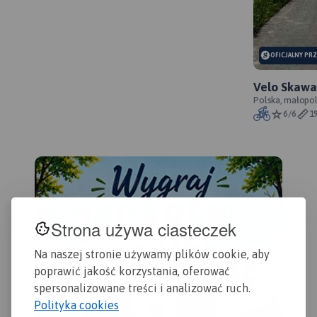
Dynowskiego bez potrzeby
dostępu do internetu.
OFICJALNY PR
Velo Skawa 
przebieg s
Polska, małopol
6/6
1
Strona używa ciasteczek
Na naszej stronie używamy plików cookie, aby
poprawić jakość korzystania, oferować
spersonalizowane treści i analizować ruch.
Polityka cookies