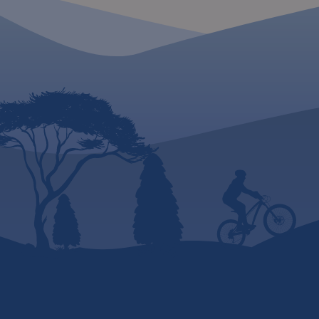
APLIKACJI TRASEO
Mapa samochodowa 
Czech zawiera: ak
autostrad, dróg eks
głównych, z pod
dwupasm
jednopasmowe;
budowie, numeracj
MAPA TURYSTYCZNA W
kilometraż. 
APLIKACJI TRASEO
zaznaczono: p
graniczne, Aut
Mapa turystyczna Euroregionu
Miejsca Obsługi P
Pradziad obejmuje obszar
wybrane stacje b
pogranicza polsko-czeskiego:
parkingi i promy w
po polskiej stronie
lotnicze, obszary l
województwo opolskie a po
narodowe, uzdrowis
czeskiej okresy Jesenik i Bruntal.
ośrodki narciarskie
Specjalnie opracowany
Liście UNESCO. 
podkład kartograficzny
językach: polskim, 
zawiera niezbędne informacje