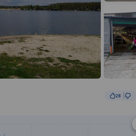
28
3 km
© Traseo Map
© OpenMapTiles
© OpenStreetMap cont