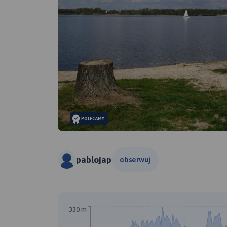
POLECAMY
pablojap
obserwuj
330 m