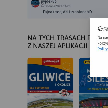
pyjdek86
Dodane2021-03-20
Fajna trasa, dziś zrobiona xD
S
NA TYCH TRASACH PRZYD
Na na
korzys
Z NASZEJ APLIKACJI
Polit