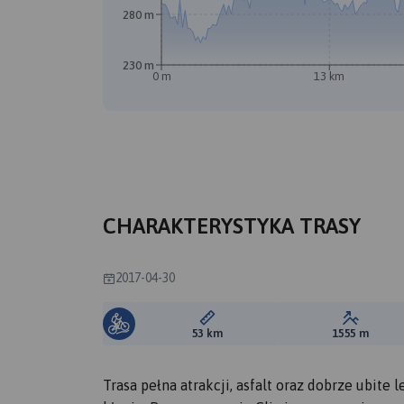
280 m
230 m
0 m
13 km
CHARAKTERYSTYKA TRASY
2017-04-30
Długość trasy:
Suma prz
53 km
1555 m
Trasa pełna atrakcji, asfalt oraz dobrze ubite