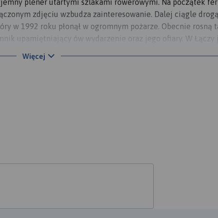
zyjemny plener utartymi szlakami rowerowymi. Na początek fe
ałączonym zdjęciu wzbudza zainteresowanie. Dalej ciągle drog
tóry w 1992 roku płonął w ogromnym pożarze. Obecnie rosną 
mnik upamiętniający ów wydarzenie oraz jego ofiary. W Łączy 
ym szlaku, którym ruszam dalej. W Rudzińcu stoi stary Kościół
Więcej
. Jest bardzo urokliwy i warto go zobaczyć. W dalszą drogę j
ić okiem na pałac w Pławniowicach, a przy samym jeziorze pr
ajlepsze w okolicy miejsce na wypoczynek. Z powrotem wybra
tatni etap podróży to już mozolna podróż asfaltem, ale jakoś 
jeżeli komuś nie przeszkadza okropna droga przed Rzeczycami,