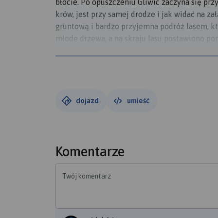
błocie. Po opuszczeniu Gliwic zaczyna się pr
krów, jest przy samej drodze i jak widać na z
gruntową i bardzo przyjemna podróż lasem, k
młode drzewa, a na skraju lasu postawiono po
fajne miejsce na odpoczynek, zaraz przy główn
wikipedii pochodzi prawdopodobnie z XV wieku
asfaltem aż do samych Pławniowic. Warto rzuc
na chwilę. Moim skromnym zdaniem jest to n
drogę wzdłuż Kłodnicy, bardzo ładny szlak. Os
dojazd
umieść
wrócić trzeba. Wybrałem dłuższą trasę, wiec 
może skierować się na Taciszów.
Komentarze
Twój komentarz