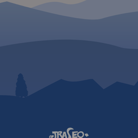
Słowacji i
tualną sieć
presowych i
ziałem na
owe i
 drogi w
ę dróg oraz
Na mapie
rzejścia
ostradowe
odróżnych,
enzynowe,
odne, porty
eśne, parki
ka, większe
, obiekty na
Legenda w
angielskim,