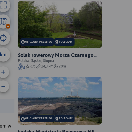
52 km
OFICJALNY PRZEBIEG
POLECAMY
km
Szlak rowerowy Morza Czarnego
Sosnowiec - oficjalny przebieg
Polska, śląskie, Słupna
6/6
14,3 km
20m
anie trasy:
a trasy:
OFICJALNY PRZEBIEG
POLECAMY
złem w
Łódzka Magistrala Rowerowa NS