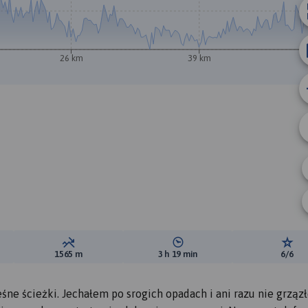
A
B
26 km
39 km
ewyższeń:
Suma spadków:
Średni czas potrzebny na pokon
Ocen
1565 m
3 h 19 min
6/6
 leśne ścieżki. Jechałem po srogich opadach i ani razu nie grzą