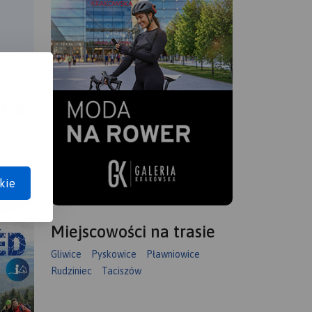
APA
kie
Miejscowości na trasie
Gliwice
Pyskowice
Pławniowice
Rudziniec
Taciszów