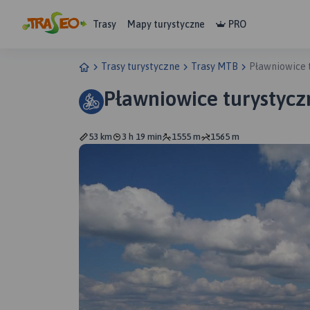
Trasy
Mapy turystyczne
PRO
Trasy turystyczne
Trasy MTB
Pławniowice 
Pławniowice turystycz
53 km
3 h 19 min
1555 m
1565 m