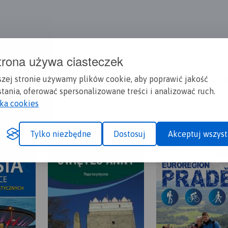
trona używa ciasteczek
A CI SIĘ MAPOPRZEWODNIK LUB M
szej stronie używamy plików cookie, aby poprawić jakość
tania, oferować spersonalizowane treści i analizować ruch.
yka cookies
Tylko niezbędne
Dostosuj
Akceptuj wszyst