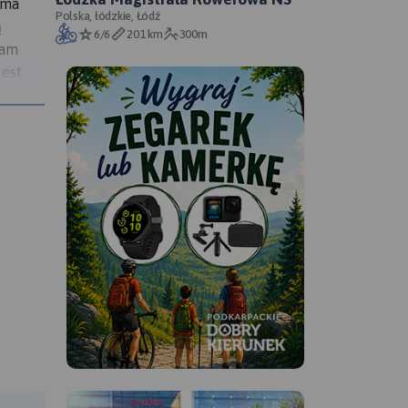
rma
Polska, łódzkie, Łódź
ą
6/6
201 km
300m
tam
jest
, wg.
adę już
zysiąść
łem
do domu
 to