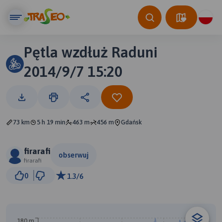
Pętla wzdłuż Raduni
2014/9/7 15:20
73 km
5 h 19 min
463 m
456 m
Gdańsk
firarafi
obserwuj
firarafi
3 km
0
1.3/6
© Traseo Map
© OpenMapTiles
© OpenStreetMap contributors
180 m