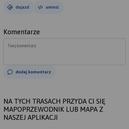
prowadzące do samego centrum Parku Narodowego Bory
dojazd
umieść
Tucholskie. Ten nie zmącony ludzką bytnością klimat
pagórków, wydm, jeziorek, strumyków... ukrytych w jeszcze
naprawdę czystych lasach to jest to czego szukałem... I nie
Komentarze
rozczarowałem się :) Teren poza głównymi szlakami może
nie jest najłatwiejszy do jazdy tym bardziej, że nie
Twój komentarz
unikaliśmy przemieszczania się szlakami pieszymi, gdzie
skala trudności dla posiadaczy dwóch kółek jest jednak
troszeczkę inna ;), ale warto było się pomęczyć :) Gorąco
polecam... jednak najlepiej na rowerze górskim.
dodaj komentarz
NA TYCH TRASACH PRZYDA CI SIĘ
MAPOPRZEWODNIK LUB MAPA Z
NASZEJ APLIKACJI