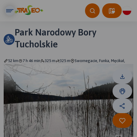
Park Narodowy Bory
Tucholskie
52 km
7 h 46 min
325 m
325 m
Swornegacie, Funka, Męcikał,