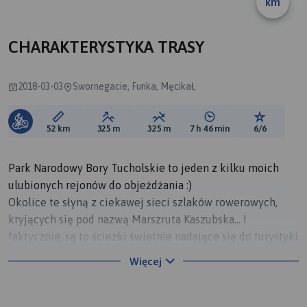
km
CHARAKTERYSTYKA TRASY
2018-03-03
Swornegacie, Funka, Męcikał,
Długość trasy:
Suma przewyższeń:
Suma spadków:
Średni czas potrzebny 
Ocena tras
52 km
325 m
325 m
7 h 46 min
6/6
Park Narodowy Bory Tucholskie to jeden z kilku moich
ulubionych rejonów do objeżdżania :)
Okolice te słyną z ciekawej sieci szlaków rowerowych,
kryjących się pod nazwą Marszruta Kaszubska... I
faktycznie, są to ścieżki świetnie nadające się do turystyki
rodzinnej, które tworzą sieć łączącą ciekawe i największe
Więcej
miejscowości regionu, takie jak: Chojnice, Brusy, Męcikał,
Swornegacie, Charzykowy... Jednak mnie tym razem
najbardziej interesowały szlaki poza Kaszubską Marszrutą,