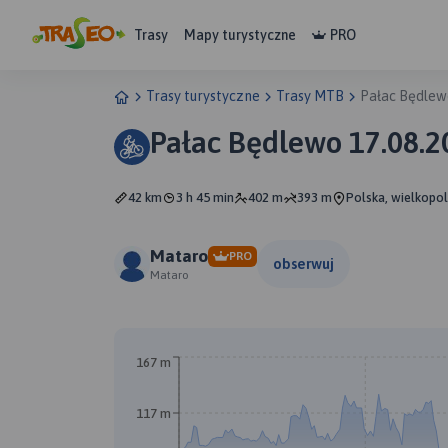
Trasy
Mapy turystyczne
PRO
Trasy turystyczne
Trasy MTB
Pałac Będlew
Pałac Będlewo 17.08.2
42 km
3 h 45 min
402 m
393 m
Polska, wielkopol
Mataro
PRO
obserwuj
Mataro
167 m
117 m