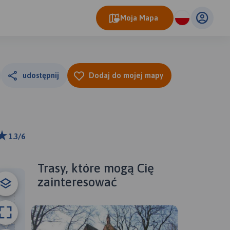
Moja Mapa
udostępnij
Dodaj do mojej mapy
1.3/6
ributors
Trasy, które mogą Cię
zainteresować