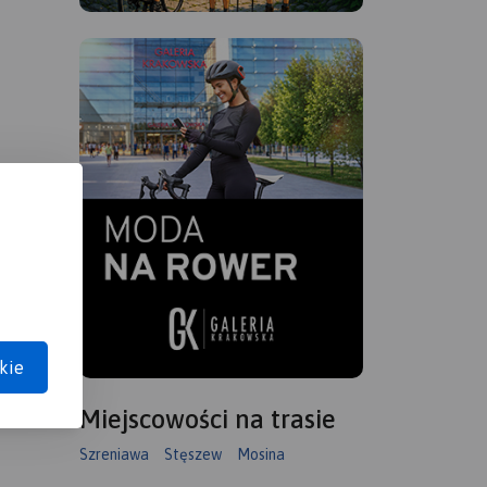
kie
Miejscowości na trasie
Szreniawa
Stęszew
Mosina