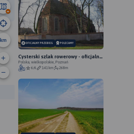
42 km
km
OFICJALNY PRZEBIEG
POLECAMY
Cysterski szlak rowerowy - oficjalny
przebieg
Polska, wielkopolskie, Poznań
6/6
141 km
268m
anie trasy:
a trasy: