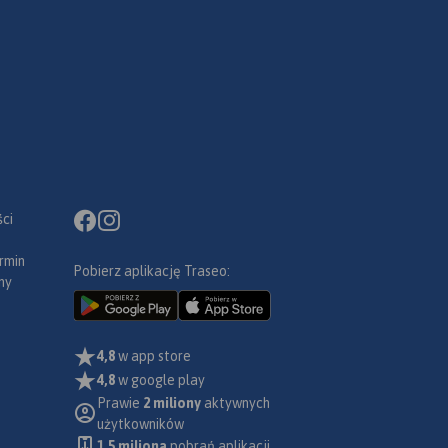
ci
rmin
Pobierz aplikację Traseo:
ny
4,8
w app store
4,8
w google play
Prawie
2 miliony
aktywnych
użytkowników
1.5 miliona
pobrań aplikacji