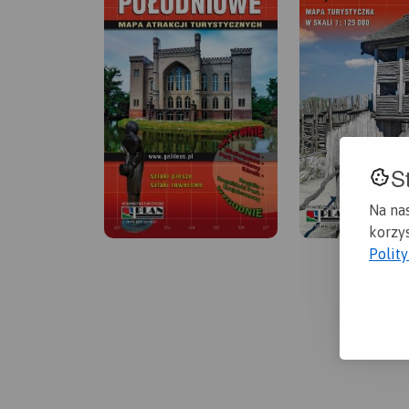
S
Na na
korzys
Polit