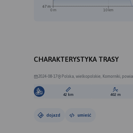
67 m
0 m
10 km
CHARAKTERYSTYKA TRASY
2024-08-17
Polska, wielkopolskie, Komorniki, powi
Długość trasy:
Suma prz
42 km
402 m
dojazd
umieść