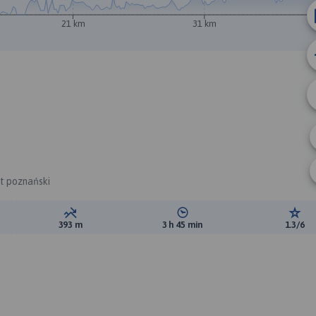
21 km
31 km
at poznański
ewyższeń:
Suma spadków:
Średni czas potrzebny na pokon
Ocen
393 m
3 h 45 min
1.3/6