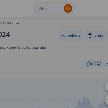
Odkryj
o 17.08.2024
024
pobierz
drukuj
skie, Komorniki, powiat poznański
0
3 km
© Traseo Map
© OpenMapTiles
© OpenStreetMap cont
A
B