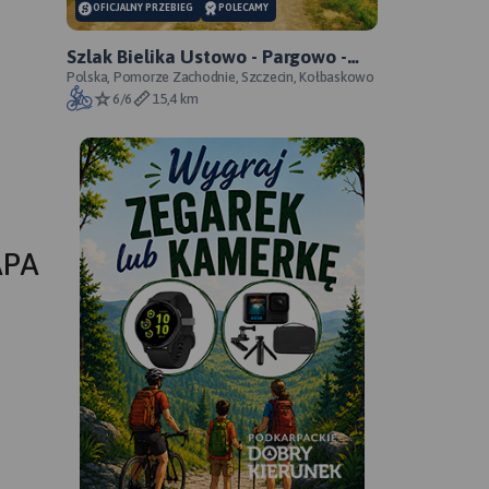
OFICJALNY PRZEBIEG
POLECAMY
Szlak Bielika Ustowo - Pargowo -
przebieg oficjalny
Polska, Pomorze Zachodnie, Szczecin, Kołbaskowo
6/6
15,4 km
APA