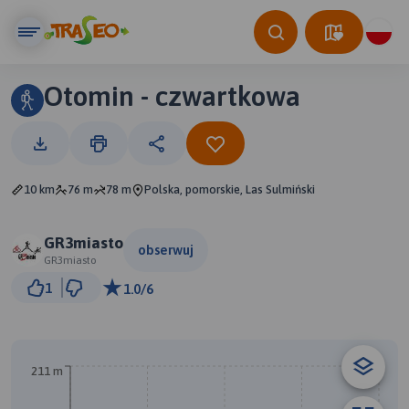
Otomin - czwartkowa
10 km
76 m
78 m
Polska, pomorskie, Las Sulmiński
GR3miasto
obserwuj
GR3miasto
500 m
1
1.0/6
© Traseo Map
© OpenMapTiles
© OpenStreetMap contributors
211 m