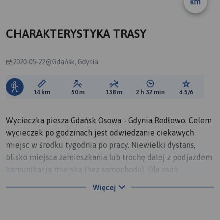
km
A
CHARAKTERYSTYKA TRASY
2020-05-22
Gdańsk, Gdynia
Długość trasy:
Suma przewyższeń:
Suma spadków:
Średni czas potrzebny 
Ocena tras
14 km
50 m
138 m
2 h 32 min
4.5/6
Wycieczka piesza Gdańsk Osowa - Gdynia Redłowo. Celem
wycieczek po godzinach jest odwiedzanie ciekawych
miejsc w środku tygodnia po pracy. Niewielki dystans,
blisko miejsca zamieszkania lub trochę dalej z podjazdem
komunikacją miejską (bez samochodu). Dla osób
zrzucających wagę: pokonując trasę wycieczki spalamy
Więcej
630kcal.