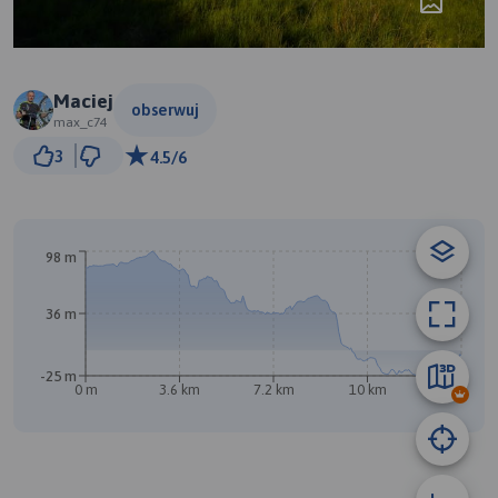
Maciej
obserwuj
max_c74
3 km
3
4.5/6
© Traseo Map
© OpenMapTiles
© OpenStreetMap contributors
B
98 m
36 m
-25 m
0 m
3.6 km
7.2 km
10 km
14 km