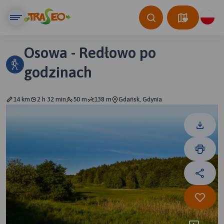
Osowa - Redłowo po
godzinach
14 km
2 h 32 min
50 m
138 m
Gdańsk, Gdynia