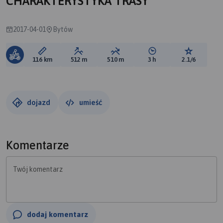
CHARAKTERYSTYKA TRASY
2017-04-01
Bytów
Długość trasy:
Suma przewyższeń:
Suma spadków:
Średni czas potrzebny 
Ocena tras
116 km
512 m
510 m
3 h
2.1/6
dojazd
umieść
Komentarze
Twój komentarz
dodaj komentarz