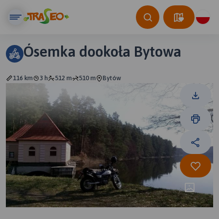
Ósemka dookoła Bytowa
116 km
3 h
512 m
510 m
Bytów