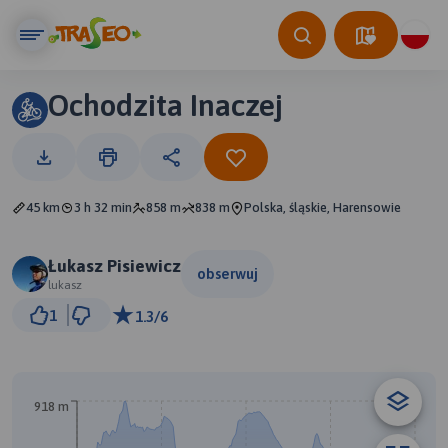
Ochodzita Inaczej
45 km
3 h 32 min
858 m
838 m
Polska, śląskie, Harensowie
Łukasz Pisiewicz
obserwuj
lukasz
3 km
1
1.3/6
© Traseo Map
© OpenMapTiles
© OpenStreetMap contributors
918 m