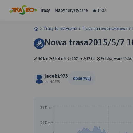
Trasy
Mapy turystyczne
PRO
Trasy turystyczne
Trasy na rower szosowy
Nowa trasa2015/5/7 1
40 km
2 h 6 min
157 m
178 m
Polska, warmińsko-
jacek1975
obserwuj
jacek1975
267 m
217 m