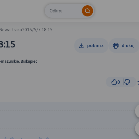
Odkryj
Nowa trasa2015/5/7 18:15
8:15
pobierz
drukuj
mazurskie, Biskupiec
0
3 k
© Traseo Map
© OpenMapTiles
© OpenStreetMap cont