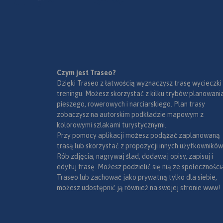
urządzenia mobiln
wydania 2022
Czym jest Traseo?
Dzięki Traseo z łatwością wyznaczysz trasę wycieczki
treningu. Możesz skorzystać z kilku trybów planowania
pieszego, rowerowych i narciarskiego. Plan trasy
zobaczysz na autorskim podkładzie mapowym z
kolorowymi szlakami turystycznymi.
Przy pomocy aplikacji możesz podążać zaplanowaną
trasą lub skorzystać z propozycji innych użytkowników
Rób zdjęcia, nagrywaj ślad, dodawaj opisy, zapisuj i
edytuj trasę. Możesz podzielić się nią ze społeczności
Traseo lub zachować jako prywatną tylko dla siebie,
możesz udostępnić ją również na swojej stronie www!