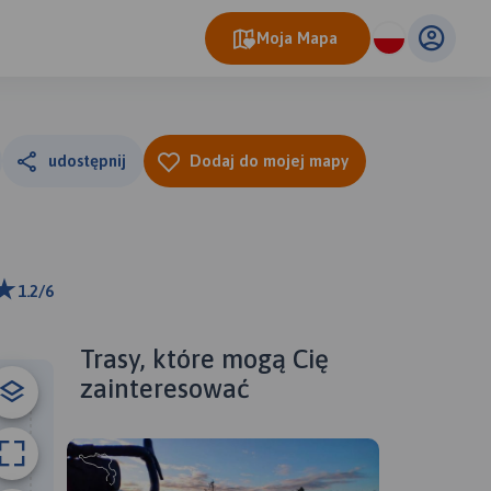
Moja Mapa
udostępnij
Dodaj do mojej mapy
1.2/6
m
ributors
Trasy, które mogą Cię
zainteresować