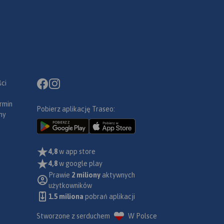
ci
rmin
Pobierz aplikację Traseo:
ny
4,8
w app store
4,8
w google play
Prawie
2 miliony
aktywnych
użytkowników
1.5 miliona
pobrań aplikacji
Stworzone z serduchem
W Polsce