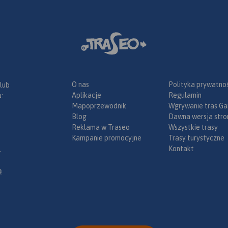
e.
Rok
O nas
Polityka prywatnoś
 lub
Aplikacje
Regulamin
:
Mapoprzewodnik
Wgrywanie tras Ga
Blog
Dawna wersja stro
Reklama w Traseo
Wszystkie trasy
Kampanie promocyjne
Trasy turystyczne
Kontakt
.
ą