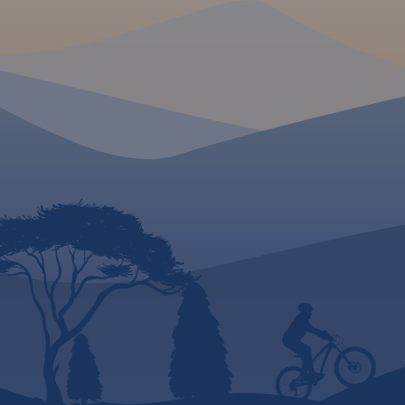
czasie ostatniego
unikalnym ukształt
zlodowacenia, tworzą liczne
terenu i dużym
jeziora, rzeki, wzgórza
nagromadzeniem z
morenowe i rozległe kompleksy
historycznych. Ninie
leśne (Lasy Taborskie, Las
wydawnictwo to og
Wichrowski). Do największych
poglądowa rozległ
atrakcji kulturowych regionu
obszaru, jakim są W
należą zabytki gotyckie, w tym
Mazury. Dedykowana
zamki krzyżackie (m.in. w
zwłaszcza turystom
Olsztynie, Reszlu, Dobrym
zmotoryzowanym.
Mieście, Morągu). Mapa
Przedstawiono na ni
doskonała do wszelkich form
sieć dróg, wybraną 
aktywności turystycznej, także
noclegową oraz pro
dla żeglarzy ze względu na
najciekawszych atra
naniesione szlaki żeglarskie i
regionu. Wśród nich
batymetrię jezior.
się: zamki, pałace, k
Uzupełnieniem mapy jest
muzea, zabytki tech
"Pojezierze Olsztyńskie - część
obiekty militarne, c
południowa".
Rok wydania
przyrody, wyróżniaj
2023
miejsca widokowe i
panoramy. Mapę of
zakupić w aplikacji