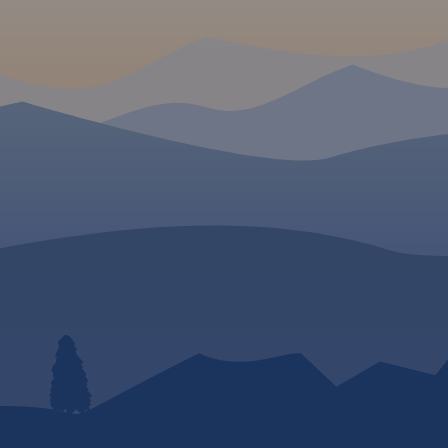
owaniu
abytków
jsze
ólna mapa
ego
armia i
 jest
ej aktualną
bazę
pozycje
kcji
 znajdują
ościoły,
niki,
uda
ące się
fline można
 Traseo na