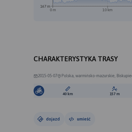
167 m
0 m
10 km
CHARAKTERYSTYKA TRASY
2015-05-07
Polska, warmińsko-mazurskie, Biskupie
Długość trasy:
Suma prz
40 km
157 m
dojazd
umieść