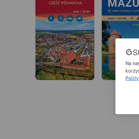
S
Na na
korzys
Polit