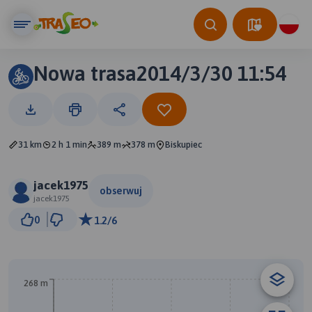
Nowa trasa2014/3/30 11:54
31 km
2 h 1 min
389 m
378 m
Biskupiec
jacek1975
obserwuj
jacek1975
2 km
0
1.2/6
© Traseo Map
© OpenMapTiles
© OpenStreetMap contributors
268 m