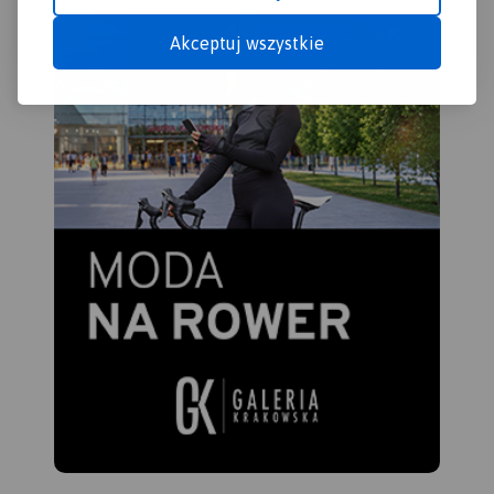
"Pojezierze Olsztyńskie -
cuda przyrody, wyróżniające
Akceptuj wszystkie
część południowa".
Rok
się miejsca widokowe i
wydania 2023
panoramy. Mapę offline
można zakupić w aplikacji
Traseo na urządzenia
mobilne.
Rok wydania 2022