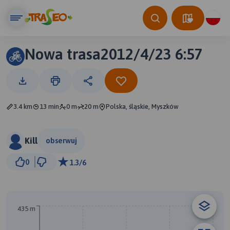
Nowa trasa2012/4/23 6:57
3.4 km
13 min
0 m
20 m
Polska, śląskie, Myszków
Kill
obserwuj
500 m
0
1.3/6
© Traseo Map
© OpenMapTiles
© OpenStreetMap contributors
A
435 m