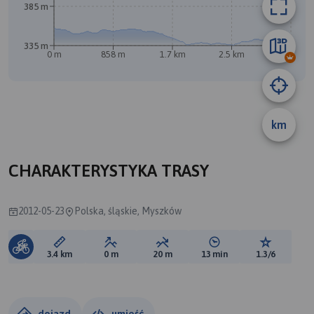
385 m
335 m
0 m
858 m
1.7 km
2.5 km
3.4 km
km
B
CHARAKTERYSTYKA TRASY
2012-05-23
Polska, śląskie, Myszków
Długość trasy:
Suma przewyższeń:
Suma spadków:
Średni czas potrzebny 
Ocena tras
3.4 km
0 m
20 m
13 min
1.3/6
dojazd
umieść