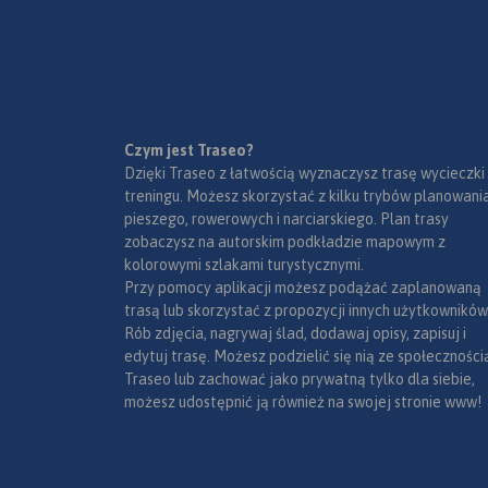
przystanie i kąpielis
Czym jest Traseo?
Dzięki Traseo z łatwością wyznaczysz trasę wycieczki
treningu. Możesz skorzystać z kilku trybów planowania
pieszego, rowerowych i narciarskiego. Plan trasy
zobaczysz na autorskim podkładzie mapowym z
kolorowymi szlakami turystycznymi.
Przy pomocy aplikacji możesz podążać zaplanowaną
trasą lub skorzystać z propozycji innych użytkowników
Rób zdjęcia, nagrywaj ślad, dodawaj opisy, zapisuj i
edytuj trasę. Możesz podzielić się nią ze społeczności
Traseo lub zachować jako prywatną tylko dla siebie,
możesz udostępnić ją również na swojej stronie www!