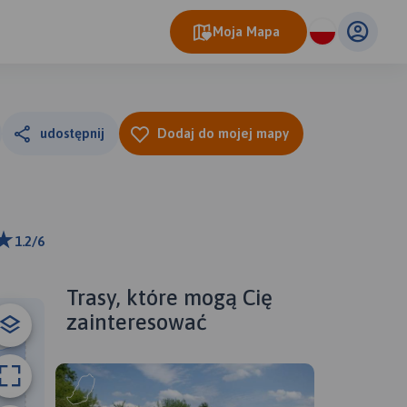
Moja Mapa
udostępnij
Dodaj do mojej mapy
1.2/6
km
ributors
Trasy, które mogą Cię
zainteresować