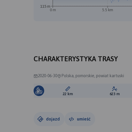
115 m
0 m
5.5 km
CHARAKTERYSTYKA TRASY
2020-06-30
Polska, pomorskie, powiat kartuski
Długość trasy:
Suma prz
22 km
623 m
dojazd
umieść