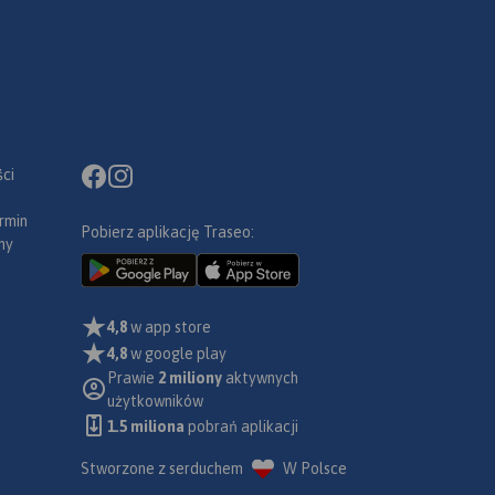
ci
rmin
Pobierz aplikację Traseo:
ny
4,8
w app store
4,8
w google play
Prawie
2 miliony
aktywnych
użytkowników
1.5 miliona
pobrań aplikacji
Stworzone z serduchem
W Polsce