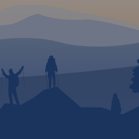
erowe,
alking z
wo
gi
tki,
warte
ą.