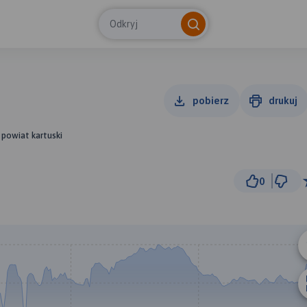
Odkryj
pobierz
drukuj
 powiat kartuski
0
1 
© Traseo Map
© OpenMapTiles
© OpenStreetMap cont