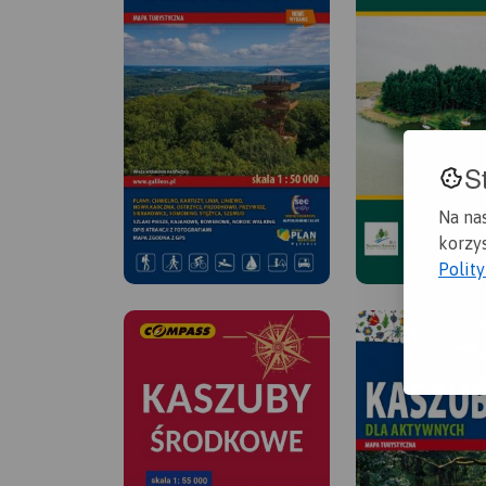
S
Na na
korzys
Polit