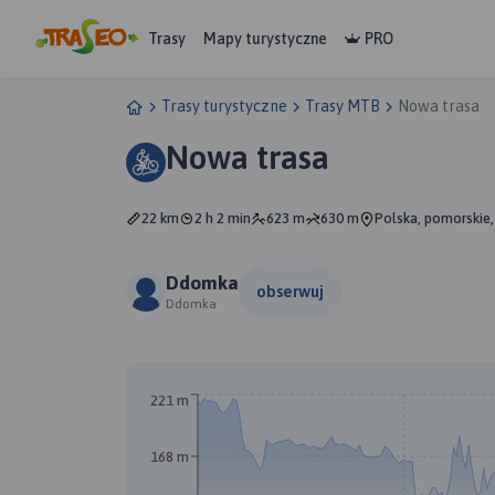
Trasy
Mapy turystyczne
PRO
Trasy turystyczne
Trasy MTB
Nowa trasa
Nowa trasa
22 km
2 h 2 min
623 m
630 m
Polska, pomorskie,
Ddomka
obserwuj
Ddomka
221 m
168 m