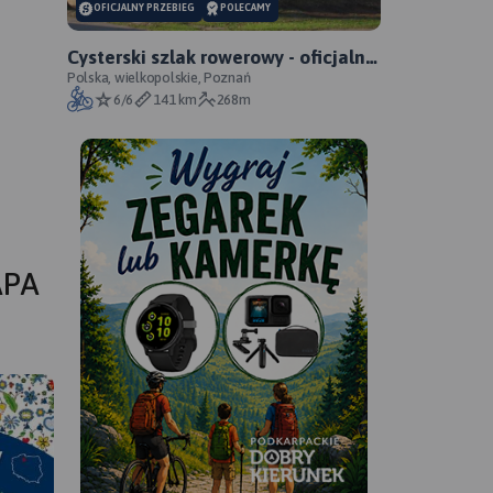
OFICJALNY PRZEBIEG
POLECAMY
Cysterski szlak rowerowy - oficjalny
przebieg
Polska, wielkopolskie, Poznań
6/6
141 km
268m
APA