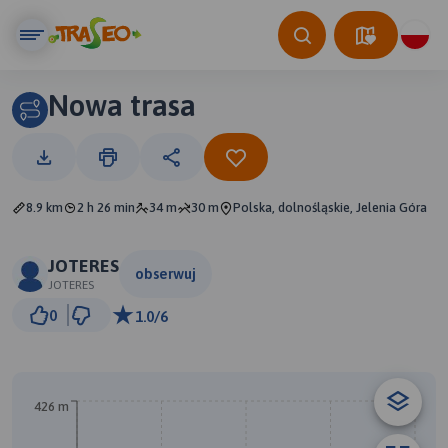
Nowa trasa
8.9 km
2 h 26 min
34 m
30 m
Polska, dolnośląskie, Jelenia Góra
JOTERES
obserwuj
JOTERES
500 m
0
1.0/6
© Traseo Map
© OpenMapTiles
© OpenStreetMap contributors
426 m