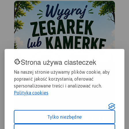
wspinaczkowe, z których
oznaczono czasy przejścia
słynie region i najważniejsze
na poszczególnych szlakach
atrakcje turystyczne.
Rok
turystycznych.
Rok wydania
wydania: 2022
2019
Strona używa ciasteczek
Na naszej stronie używamy plików cookie, aby
poprawić jakość korzystania, oferować
spersonalizowane treści i analizować ruch.
Polityka cookies
Tylko niezbędne