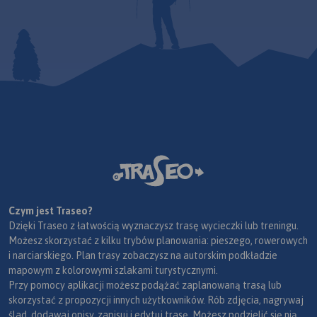
Czym jest Traseo?
Dzięki Traseo z łatwością wyznaczysz trasę wycieczki lub treningu.
Możesz skorzystać z kilku trybów planowania: pieszego, rowerowych
i narciarskiego. Plan trasy zobaczysz na autorskim podkładzie
mapowym z kolorowymi szlakami turystycznymi.
Przy pomocy aplikacji możesz podążać zaplanowaną trasą lub
skorzystać z propozycji innych użytkowników. Rób zdjęcia, nagrywaj
ślad, dodawaj opisy, zapisuj i edytuj trasę. Możesz podzielić się nią