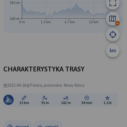
192 m
A
142 m
0 m
3.3 km
6.7 km
10 km
13 km
B
km
CHARAKTERYSTYKA TRASY
2015-04-26
Polska, pomorskie, Nowy Klincz
Długość trasy:
Suma przewyższeń:
Suma spadków:
Średni czas potrzebny 
Ocena tras
13 km
91 m
102 m
58 min
1.3/6
dojazd
umieść