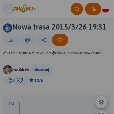
Nowa trasa 2015/3/26 19:31
13 km
58 min
91 m
102 m
Polska, pomorskie, Nowy Klincz
ma64rek
obserwuj
500 m
0
1.3/6
© Traseo Map
© OpenMapTiles
© OpenStreetMap contributors
242 m