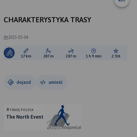
CHARAKTERYSTYKA TRASY
2015-05-04
Długość trasy:
Suma przewyższeń:
Suma spadków:
Średni czas potrzebny 
Ocena tras
17 km
287 m
287 m
1 h 9 min
2.9/6
dojazd
umieść
TRASĘ POLECA
The North Event