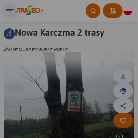
Nowa Karczma 2 trasy
17 km
1 h 9 min
287 m
287 m