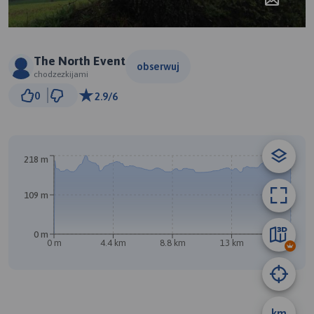
The North Event
obserwuj
chodzezkijami
1 km
0
2.9/6
© Traseo Map
© OpenMapTiles
© OpenStreetMap contributors
218 m
B
109 m
0 m
0 m
4.4 km
8.8 km
13 km
17 km
A
km