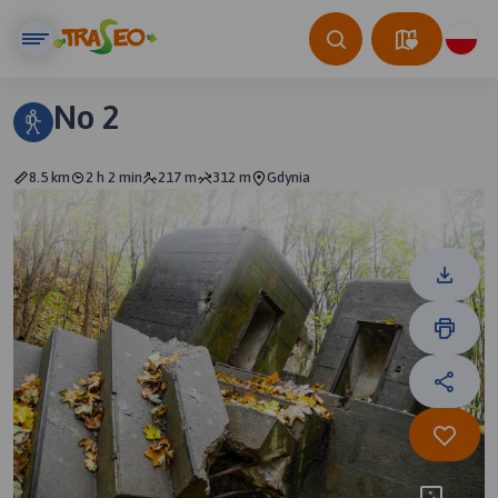
No 2
8.5 km
2 h 2 min
217 m
312 m
Gdynia