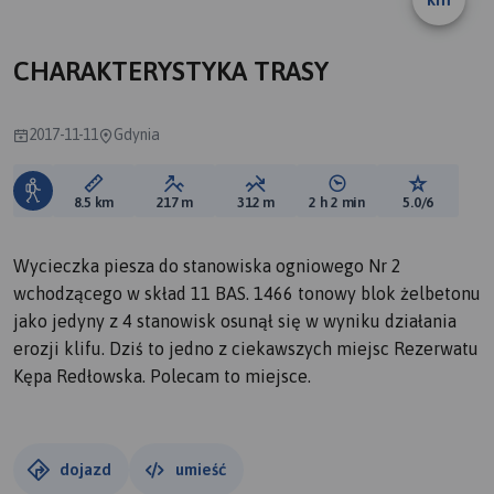
CHARAKTERYSTYKA TRASY
2017-11-11
Gdynia
Długość trasy:
Suma przewyższeń:
Suma spadków:
Średni czas potrzebny 
Ocena tras
8.5 km
217 m
312 m
2 h 2 min
5.0/6
Wycieczka piesza do stanowiska ogniowego Nr 2
wchodzącego w skład 11 BAS. 1466 tonowy blok żelbetonu
jako jedyny z 4 stanowisk osunął się w wyniku działania
erozji klifu. Dziś to jedno z ciekawszych miejsc Rezerwatu
Kępa Redłowska. Polecam to miejsce.
dojazd
umieść