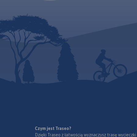
pomorskiego
z aktualnym
przebiegiem dróg. Opisano ich
numerację i kilometraż,
zaznaczono również stacje
paliw. Miejsca ciekawe, warte
odwiedzenia podkreślono
kolorem żółtym. Mapa posiada
opisaną siatkę geograficzną
WGS 84 przez co można ją
zastosować do urządzeń z
GPSem. Na rewersie
umieszczono indeks
miejscowości (miasta, wsie,
przysiółki, duże dzielnice) oraz
mapki tematyczne z
podziałem administracyjnym,
kodami pocztowymi, ochroną
przyrody i krainami
goegraficznymi.
Czym jest Traseo?
Dzięki Traseo z łatwością wyznaczysz trasę wycieczki