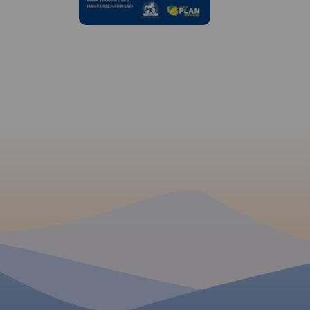
Mapa Trójmiasta obejmuje
Mapa Wydawnictw
swoim zasięgiem obszar
"Mierzeja Wiślana i
Trójmiejskiego Parku
Wiślane" poza wym
Krajobrazowego od Wejherowa
w tytule Mierzeją i
przez Redę, Rumię, Gdynię,
Wiślanymi obejmuj
Sopot aż do Gdańska. Na
zasięgiem także, W
mapie ujęto wszystkie
Elbląską oraz część 
informacje przydatne turyście.
Kaszubskiego, Wybr
Podano aktualne przebiegi
Staropruskie, Pojezi
szlaków pieszych, rowerowych,
Starogardzkie i Dzi
konnych, nordic walking i
Morąskie. Mapa uwz
konnych, łącznie z
sieć szlaków turysty
kilometrażem.
rowerowych, a także
żeglowne, porty i pr
oraz Przekop Mierzei
MAPA TURYSTYCZNA W
Rok Wydania 2023
APLIKACJI TRASEO
Mapa całego
województwa