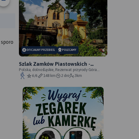
anie trasy:
a trasy:
 sporo
OFICJALNY PRZEBIEG
POLECAMY
Szlak Zamków Piastowskich -
oficjalny przebieg
Polska, dolnośląskie, Rezerwat przyrody Góra
Choina, Zagórze Śląskie, powiat wałbrzyski
6/6
148 km
2 dni
3km