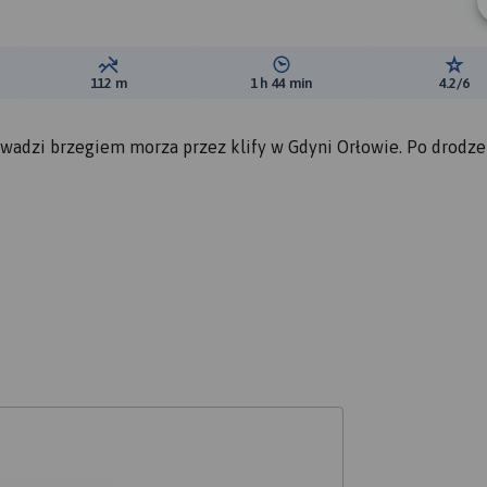
ewyższeń:
Suma spadków:
Średni czas potrzebny na pokon
Ocen
112 m
1 h 44 min
4.2/6
owadzi brzegiem morza przez klify w Gdyni Orłowie. Po drodze