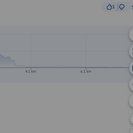
1
2 km
© Traseo Map
© OpenMapTiles
© OpenStreetMap cont
A
4.1 km
6.1 km
B