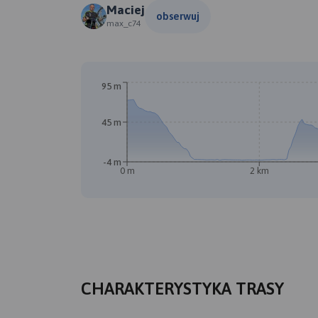
Maciej
obserwuj
max_c74
95 m
45 m
-4 m
0 m
2 km
CHARAKTERYSTYKA TRASY