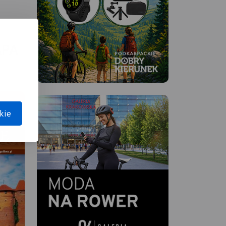
APA
kie