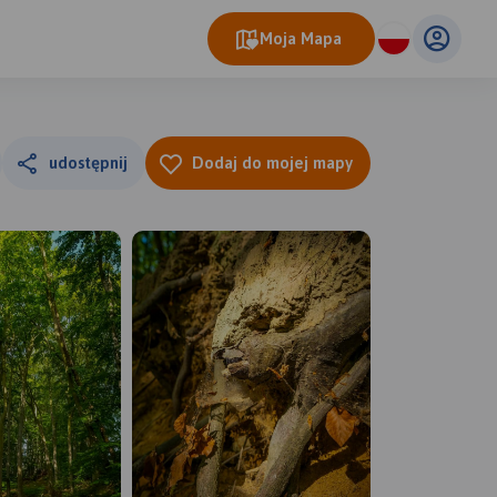
Moja Mapa
udostępnij
Dodaj do mojej mapy