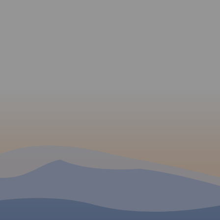
ą
i pałace
skim.
sieć
iono