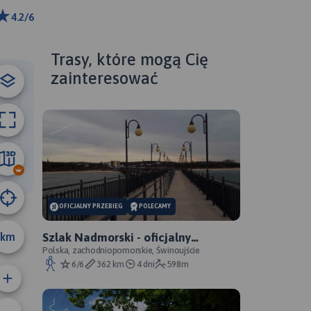
4.2/6
ributors
Trasy, które mogą Cię
zainteresować
8.2 km
OFICJALNY PRZEBIEG
POLECAMY
km
Szlak Nadmorski - oficjalny
przebieg
Polska, zachodniopomorskie, Świnoujście
6/6
362 km
4 dni
598m