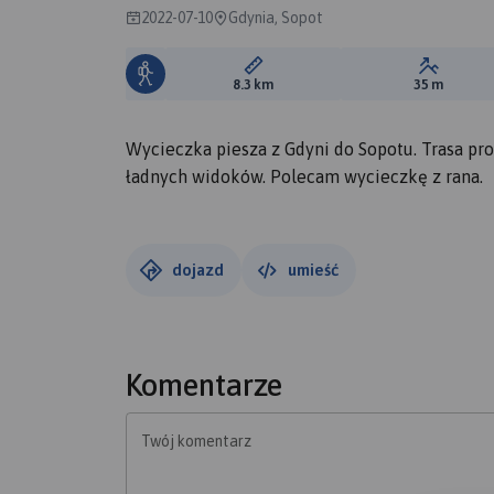
2022-07-10
Gdynia, Sopot
Długość trasy:
Suma prz
8.3 km
35 m
Wycieczka piesza z Gdyni do Sopotu. Trasa pr
ładnych widoków. Polecam wycieczkę z rana.
dojazd
umieść
Komentarze
Twój komentarz