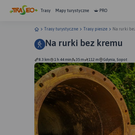
Trasy
Mapy turystyczne
PRO
Trasy turystyczne
Trasy piesze
Na rurki b
Na rurki bez kremu
8.3 km
1 h 44 min
35 m
112 m
Gdynia, Sopot