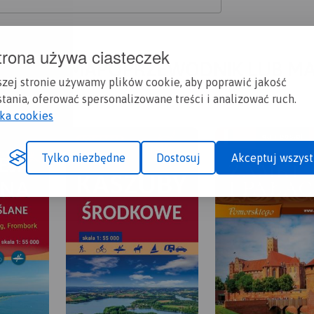
trona używa ciasteczek
A CI SIĘ MAPOPRZEWODNIK LUB M
szej stronie używamy plików cookie, aby poprawić jakość
tania, oferować spersonalizowane treści i analizować ruch.
yka cookies
Tylko niezbędne
Dostosuj
Akceptuj wszyst