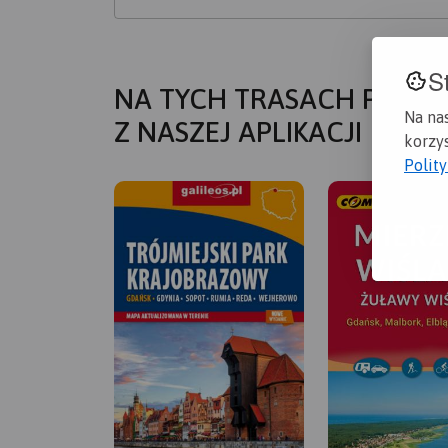
S
NA TYCH TRASACH PRZYD
Na na
Z NASZEJ APLIKACJI
korzys
Polit