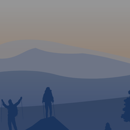
35 000.
e,
rpacza,
czeskich
va i