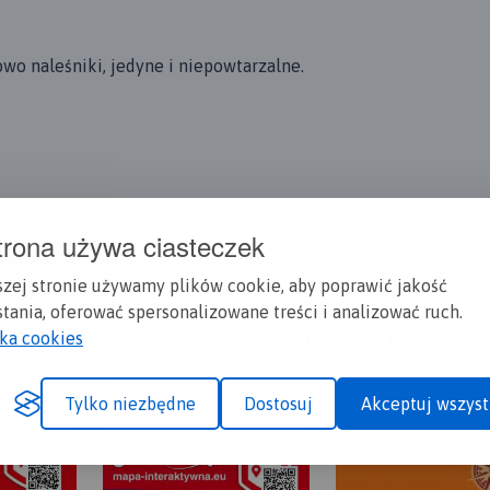
w-gorach-izerskich
wo naleśniki, jedyne i niepowtarzalne.
więcej
trona używa ciasteczek
szej stronie używamy plików cookie, aby poprawić jakość
tania, oferować spersonalizowane treści i analizować ruch.
A CI SIĘ MAPOPRZEWODNIK LUB M
yka cookies
Tylko niezbędne
Dostosuj
Akceptuj wszyst