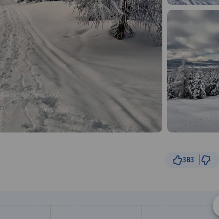
383
2 km
© Traseo Map
© OpenMapTiles
© OpenStreetMap cont