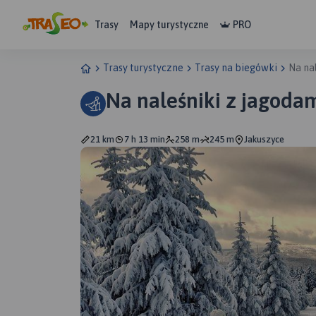
Trasy
Mapy turystyczne
PRO
Trasy turystyczne
Trasy na biegówki
Na na
Na naleśniki z jagodam
21 km
7 h 13 min
258 m
245 m
Jakuszyce