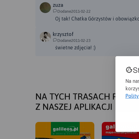
zuza
http://www.znajkraj.pl/nalesniki-z-jagodami-
Dodane2011-02-22
Oj tak! Chatka Górzystów i obowiązko
krzysztof
Dodane2011-02-23
świetne zdjęcia! :)
S
Na na
korzys
NA TYCH TRASACH PRZYD
Polit
Z NASZEJ APLIKACJI