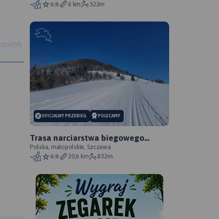
6/6
6 km
322m
sposób
o w
a potem
ją
OFICJALNY PRZEBIEG
POLECAMY
godowe
Trasa narciarstwa biegowego
dookoła Mogielicy
Polska, małopolskie, Szczawa
ących
6/6
20,6 km
832m
rę.