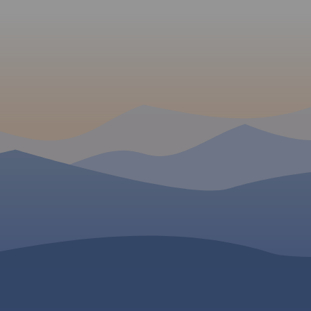
nad Jizerou na zachodzie oraz
e atrakcje
Velka Upa na południu, Kowary
znawcze.
na wschodzie i Jelenia Góra na
zlaki
północy. Ważniejsze atrakcje
i rowerowe
turystyczne zostały
jść.
Rok
wyszczególnionea, a
 W
ukształtowanie terenu
pokazano przy pomocy
poziomic co 10 m.
Rok
wydania 2022
rowych
znaczono tu
MAPA TURYSTYCZNA W
cje
APLIKACJI TRASEO
tyczne oraz
zne.
Rok
Mapa w świetnej skali 1:
Na mapie znajdują się
Karkonosze, Góry Izerski
plany (centra miast)
Świeradowa-Zdroju, Ka
Szklarskiej Poręby oraz 
miejscowości: Harracho