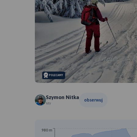
POLECAMY
Szymon Nitka
obserwuj
szy
980 m