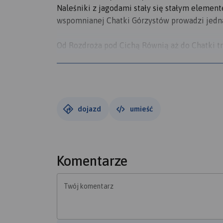
Naleśniki z jagodami stały się stałym elemen
wspomnianej Chatki Górzystów prowadzi jedna 
Od Rozdroża pod Cichą Równią aż do Chatki tr
przyciągając do siebie gości. Chcemy więcej 
śniegu, śladu możemy podziwiać piękną izersk
najwyższy Smrek z wieżą widokową i sąsiedni S
Jagnięcym Potokiem zaczyna się świetny zjaz
wydzielanie adrenaliny i... endorfin. Wrażenie
dojazd
umieść
siedzieć już w Chatce Górzystów. Oczywiście 
nadzienie.
Wracamy przez Orle. Po południu w tutejszym 
Komentarze
bar kilka godzin wcześniej, mimo że 'zapach'
Naleśniki ponownie, tym razem klasycznie, razy
Twój komentarz
Zapraszamy po więcej zdjęć i wrażeń z Gór Ize