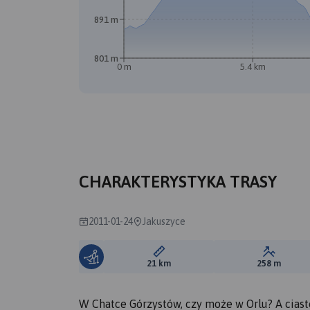
891 m
801 m
0 m
5.4 km
CHARAKTERYSTYKA TRASY
2011-01-24
Jakuszyce
Długość trasy:
Suma prz
21 km
258 m
W Chatce Górzystów, czy może w Orlu? A ciast