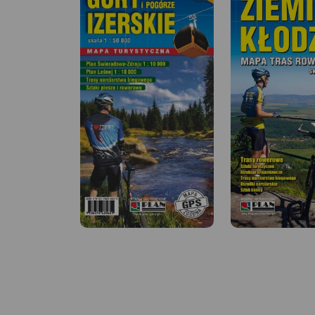
MAPA TURYSTYCZNA W
MAPA TURYSTYCZNA
APLIKACJI TRASEO
APLIKACJI TRASEO
Mapa wydawnictwa Galileos w
Jedna z najdokładni
skali 1:33 000 obejmująca
rynku map Gór Izers
swoim zasięgiem obszar
Zawiera najważniejs
Karkonoskiego Parku
zarówno po polskiej,
Narodowego i okolic, została
czeskiej stronie Gór 
zaktualizowana w
i Jizerskych hor. Ma
terenie. Karkonoski Park
zaktualizowana w te