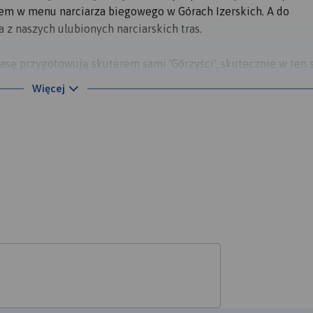
tem w menu narciarza biegowego w Górach Izerskich. A do
z naszych ulubionych narciarskich tras.
asę przygotowują skuterem sami 'Górzyści', skutecznie w ten 
takich inicjatyw w polskich górach! Z wygodnego, wyciśnięteg
Więcej
ą panoramę - charakterystyczny Bukovec, dalej Jeleni Stran, 
tóg Izerski ze schroniskiem PTTK. Nie zagapcie się: zaraz za
d Siną Drogą. Dwa kilometry po niewielkich muldach zwiększa
 na nas zrobi też późniejszy wjazd na Halę Izerską, by za chwilę
nad talerzem z wielkim naleśnikiem, z którego wylewa się ja
schronisku nie będzie już śladu po dzikich tłumach szturmuj
 w powietrzu będzie się mocno starał utrzymać tę samą atmosfe
 dwa. Tradycji musi stać się zadość.
rskich na strony naszego bloga: