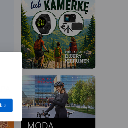
APA
kie