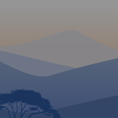
Narodowy to jeden z
zawiea najważniejsz
najbardziej popularnych wśród
turystyczne i krajo
turystów regionów. Na mapie
Oznaczono na niej s
zaznaczono atrakcje
turystyczen: piesze 
turystyczne i krajoznawcze, a
wraz z czasami prze
także informacje praktyczne.
wydania 2022
MAPA TURYSTYCZNA
Oznaczono przebieg szlaków
APLIKACJI TRASEO
turystycznych: pieszych i
rowerowych wraz z czasami
MAPA TURYSTYCZNA W
przejść.
Rok wydania 2020
Mapa szlaków rowe
APLIKACJI TRASEO
Ziemi Kłodzkiej. Za
Mapa turystyczna "Góry
najważniejsze atrak
Izerskie" przedstawia duży
przyrodnicze, turys
obszar polskiej i czeskiej części
informacje praktyc
tych gór. Granicę mapy na
wydania 2020
zachodzie wyznacza czeski
Liberec, na północy Gryfów
Śląski, a na wschodzie
fragment Parku
Krajobrazowego Doliny Bobru.
Na mapie znajdują się także