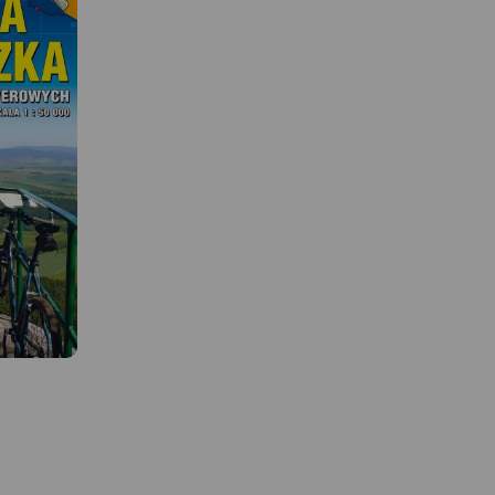
MAPA TURYSTYCZNA W
APLIKACJI TRASEO
 W
Mapa Karkonosze przedstawia
najwyższe pasmo górskie
Sudetów, znajdziemy na niej
ejszych na
aktualny przebieg szlaków
kich.
turystycznych wraz z
ze grzbiety
orientaycjnym czasem
 jak i
przejścia, szczyty i atrakcje
Izerskich
turystyczne. Mapę Karkonoszy
pa została
zamykają czeskie Rokytnice
renie i