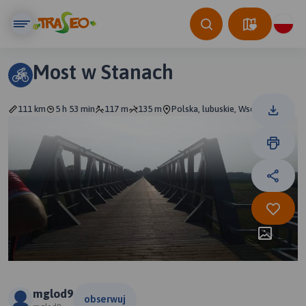
Most w Stanach
111 km
5 h 53 min
117 m
135 m
Polska, lubuskie, Wschowa
mglod9
obserwuj