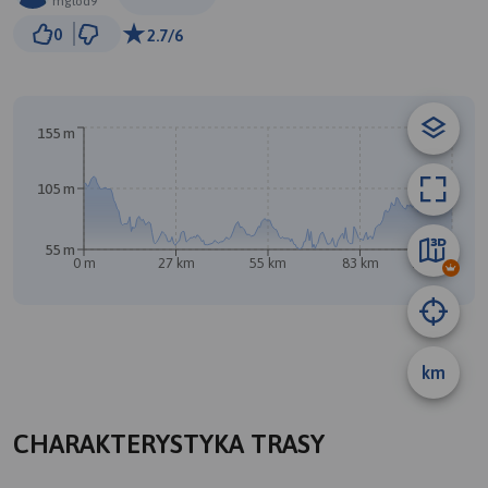
mglod9
5 km
0
2.7/6
© Traseo Map
© OpenMapTiles
© OpenStreetMap contributors
155 m
105 m
55 m
0 m
27 km
55 km
83 km
110 km
A
B
km
CHARAKTERYSTYKA TRASY