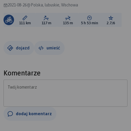
2021-08-26
Polska, lubuskie, Wschowa
Długość trasy:
Suma przewyższeń:
Suma spadków:
Średni czas potrzebny 
Ocena tras
111 km
117 m
135 m
5 h 53 min
2.7/6
dojazd
umieść
Komentarze
Twój komentarz
dodaj komentarz