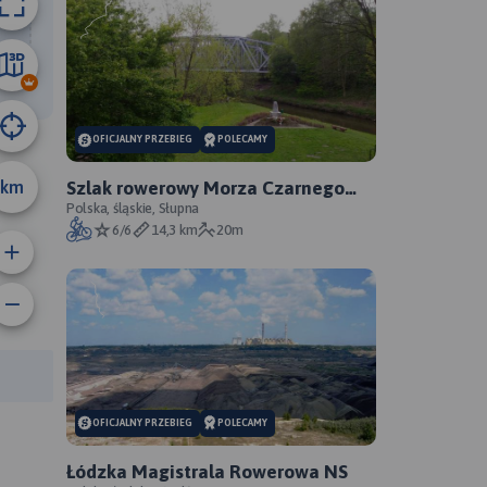
46 km
OFICJALNY PRZEBIEG
POLECAMY
km
Szlak rowerowy Morza Czarnego
Sosnowiec - oficjalny przebieg
Polska, śląskie, Słupna
6/6
14,3 km
20m
anie trasy:
a trasy:
OFICJALNY PRZEBIEG
POLECAMY
Łódzka Magistrala Rowerowa NS