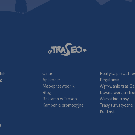
uje też
 Wrocławia.
eślono
ficzne
cowanie
n Opola w
czny po
niu.
O nas
Polityka prywatnoś
 lub
Aplikacje
Regulamin
:
Mapoprzewodnik
Wgrywanie tras Ga
Blog
Dawna wersja stro
Reklama w Traseo
Wszystkie trasy
Kampanie promocyjne
Trasy turystyczne
Kontakt
.
ą