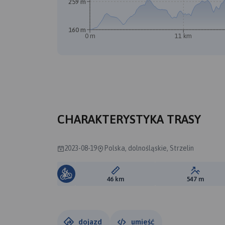
259 m
160 m
0 m
11 km
CHARAKTERYSTYKA TRASY
2023-08-19
Polska, dolnośląskie, Strzelin
Długość trasy:
Suma prz
46 km
547 m
dojazd
umieść