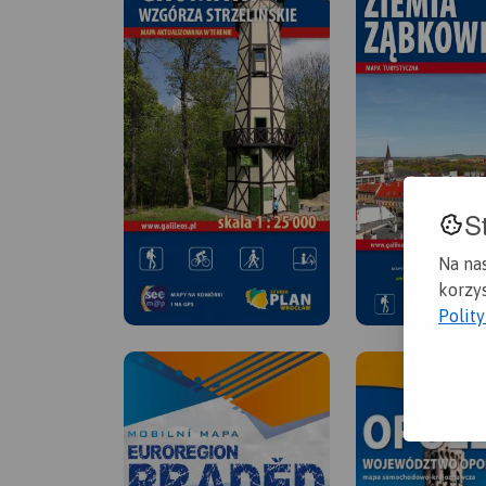
S
Na na
korzys
Polit