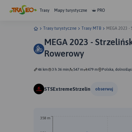
Trasy
Mapy turystyczne
PRO
Trasy turystyczne
Trasy MTB
MEGA 2023 - 
MEGA 2023 - Strzelińs
Rowerowy
46 km
3 h 36 min
547 m
479 m
Polska, dolnośląsk
STSExtremeStrzelin
obserwuj
358 m