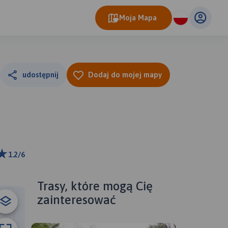
Moja Mapa
udostępnij
Dodaj do mojej mapy
1.2/6
ributors
Trasy, które mogą Cię
zainteresować