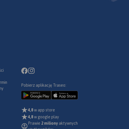
ci
rmin
Pobierz aplikację Traseo:
ny
4,8
w app store
4,8
w google play
Prawie
2 miliony
aktywnych