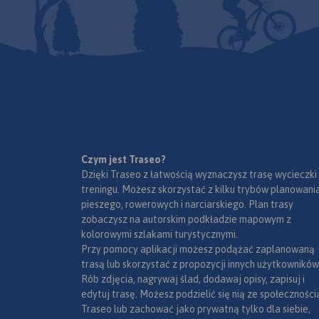
moderní turistika"
województwa obejm
významné objekty
spolufinancovaného z
infrastruktury cestovního
pogranicze i obszar
prostředků Evropského
ruchu.
Na obu mapach wkr
fondu pro regionální rozvoj a
ze státního rozpočtu.
współrzędne geogra
„Překračujeme hranice".
zgodne z GPS. Opra
obejmuje także pla
skali 1:20 000, wido
odpowiednim zbliże
Czym jest Traseo?
Dzięki Traseo z łatwością wyznaczysz trasę wycieczki
treningu. Możesz skorzystać z kilku trybów planowania
pieszego, rowerowych i narciarskiego. Plan trasy
zobaczysz na autorskim podkładzie mapowym z
kolorowymi szlakami turystycznymi.
Przy pomocy aplikacji możesz podążać zaplanowaną
trasą lub skorzystać z propozycji innych użytkowników
Rób zdjęcia, nagrywaj ślad, dodawaj opisy, zapisuj i
edytuj trasę. Możesz podzielić się nią ze społeczności
Traseo lub zachować jako prywatną tylko dla siebie,