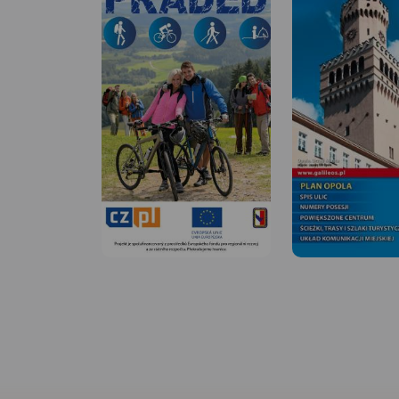
MAPA TURYSTYCZNA
APLIKACJI TRASEO
MAPA TURYSTYCZNA W
APLIKACJI TRASEO
Mapa jest w zasięgu
Kłodzka do Nysy, n
Szczegółowa mapa
Strzelina i Dzierżon
turystyczna z uwzględnieniem
Opracowanie zawie
atrakcji, zabytków, noclegów,
informacje niezbę
gastronomii oraz innych miejsc
turyście m.in. położ
przydatnych turyście. Zawiera
zabytków, bazę no
nazwy ulic w miejscowościach
oraz przebieg wszys
oraz szlaki turystyczne wraz z
szlaków pieszych, ś
kilometrażem.
dydaktycznych, tras
rowerowych oraz m
Rok wydania: 2018
ostatnio Singletrakó