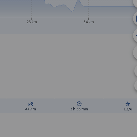
23 km
34 km
ewyższeń:
Suma spadków:
Średni czas potrzebny na pokon
Ocen
479 m
3 h 36 min
1.2/6