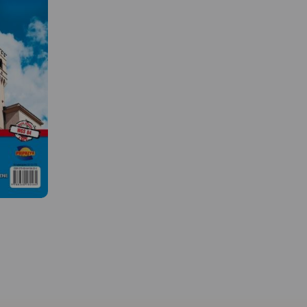
 W
MAPA TURYSTYCZNA W
APLIKACJI TRASEO
: od
Na mapie Przedgórza
a północ do
Sudeckiego zaznaczono
iowa.
informacje przydatne turyście,
ra
jak zabytki, noclegi, granice
dne każdemu
obszarów chronionych. W
enie
miejscowościach opisano
clegową
nazwy ulic. Podano aktualne
tkich
przebiegi szlaków pieszych,
cieżek
rowerowych, narciarskich i
MAPA TURYSTYCZNA W
konnych, łącznie z
APLIKACJI TRASEO
odnych
kilometrażem, co pozwoli
w. Dla
łatwiej zaplanować wycieczkę.