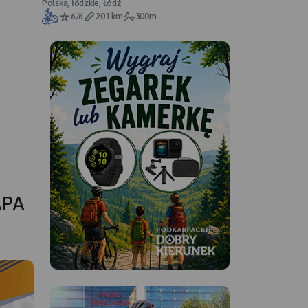
Polska, łódzkie, Łódź
6/6
201 km
300m
APA