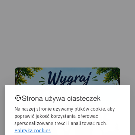
Orl
okolice Rzeszowa i innych
Ter
podkarpackich miejscowości.
na 
202
Strona używa ciasteczek
Na naszej stronie używamy plików cookie, aby
poprawić jakość korzystania, oferować
spersonalizowane treści i analizować ruch.
Polityka cookies