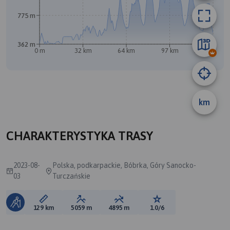
775 m
362 m
0 m
32 km
64 km
97 km
129 km
B
km
CHARAKTERYSTYKA TRASY
2023-08-
Polska, podkarpackie, Bóbrka, Góry Sanocko-
03
Turczańskie
Długość trasy:
Suma przewyższeń:
Suma spadków:
Ocena trasy:
129 km
5059 m
4895 m
1.0/6