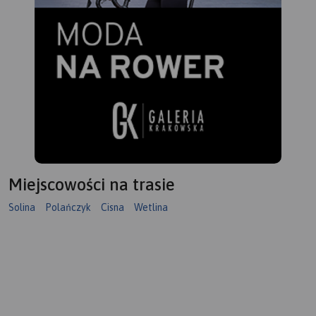
Miejscowości na trasie
Solina
Polańczyk
Cisna
Wetlina