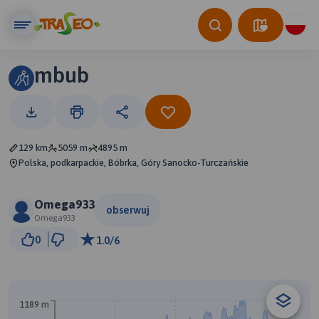
mbub
129 km
5059 m
4895 m
Polska, podkarpackie, Bóbrka, Góry Sanocko-Turczańskie
Omega933
obserwuj
Omega933
10 km
0
1.0/6
© Traseo Map
© OpenMapTiles
© OpenStreetMap contributors
A
1189 m