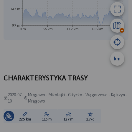
147 m
97 m
0 m
56 km
112 km
168 km
225 km
A
B
km
CHARAKTERYSTYKA TRASY
2020-07-
Mrągowo - Mikołajki - Giżycko - Węgorzewo - Kętrzyn -
10
Mrągowo
Długość trasy:
Suma przewyższeń:
Suma spadków:
Ocena trasy:
225 km
115 m
127 m
1.7/6