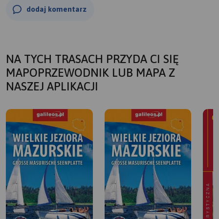
30 m)
dodaj komentarz
Dzień 7. Ryn - Mrągowo. Długość trasy ok. 22 km (czas 1 h
30 m)
NA TYCH TRASACH PRZYDA CI SIĘ
MAPOPRZEWODNIK LUB MAPA Z
NASZEJ APLIKACJI