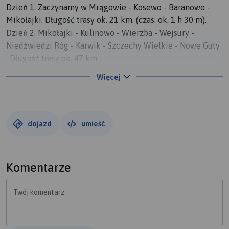
Dzień 1. Zaczynamy w Mrągowie - Kosewo - Baranowo -
Mikołajki. Długość trasy ok. 21 km. (czas. ok. 1 h 30 m).
Dzień 2. Mikołajki - Kulinowo - Wierzba - Wejsury -
Niedźwiedzi Róg - Karwik - Szczechy Wielkie - Nowe Guty
, Długość trasy ok. 47 km
(czas ok 2 h 35 m).
Więcej
Dzień 3. Nowe Guty - Okartowo - Węzewo - Cierzpięty -
Marcinowa Wola - Rydzewo. Długość trasy ok. 29 km (czas
ok 1 h 30 m)
Dzień 4. Rydzewo - Giżycko - Pierkunowo - Pieczarki -
dojazd
umieść
Harsz - Okowizna - Ogonki - Węgorzewo. Długość trasy ok.
42 km
(czas ok. 2 h 10 m)
Komentarze
Dzień 5. Węgorzewo - Przystań - Mamerki - Pniwo -
Radzieje - Dłużec - Mazany - Parcz- Karolewo - Kętrzyn.
Twój komentarz
Długość trasy ok. 40 km
( czas ok. 2h 5m)
Dzień 6. Kętrzyn - Ryn. Długość trasy ok 22 km (czas ok. 1 h