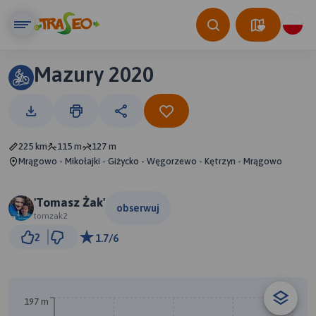
Mazury 2020
225 km
115 m
127 m
Mrągowo - Mikołajki - Giżycko - Węgorzewo - Kętrzyn - Mrągowo
'Tomasz Żak'
obserwuj
tomzak2
20 km
2
1.7/6
© Traseo Map
© OpenMapTiles
© OpenStreetMap contributors
197 m