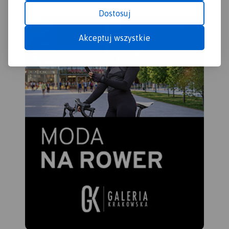
liczne, okazałe głazy
Dostosuj
tworzące głazowiska,
przetransportowane tu ze
Akceptuj wszystkie
Skandynawii. Uroku dodają
rozległe kompleksy Puszczy
Augustowskiej, okalającej
większą część linii brzegowej
Jeziora Wigry.
Obszar ten to idealne miejsce
dla amatorów sportów
wodnych. Dużą
popularnością cieszą się
spływy kajakowe Czarną
Hańczą. Warto również
wybrać się na spacery i
wycieczki rowerowe po
Wigierskim Parku
Narodowym i Suwalskim
Parku Krajobrazowym.
Rok
wydania 2023