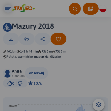
Mazury 2018
461 km
148 h 44 min
7565 m
7565 m
Polska, warmińsko-mazurskie, Giżycko
Anna
obserwuj
p.annia80
30 km
0
1.2/6
© Traseo Map
© OpenMapTiles
© OpenStreetMap contributors
304 m