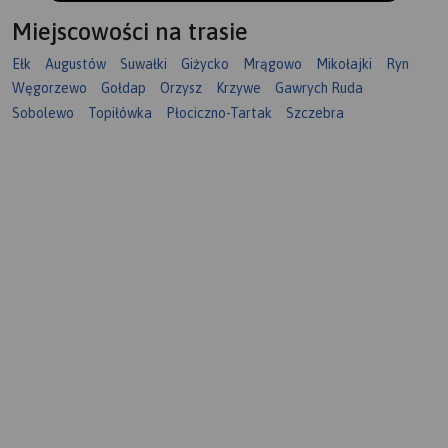
Miejscowości na trasie
Ełk
Augustów
Suwałki
Giżycko
Mrągowo
Mikołajki
Ryn
Węgorzewo
Gołdap
Orzysz
Krzywe
Gawrych Ruda
Sobolewo
Topiłówka
Płociczno-Tartak
Szczebra