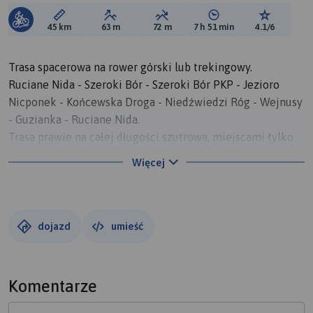
Długość trasy:
Suma przewyższeń:
Suma spadków:
Średni czas potrzebny 
Ocena tras
45 km
63 m
72 m
7 h 51 min
4.1/6
Trasa spacerowa na rower górski lub trekingowy.
Ruciane Nida - Szeroki Bór - Szeroki Bór PKP - Jezioro
Nicponek - Końcewska Droga - Niedźwiedzi Róg - Wejnusy
- Guzianka - Ruciane Nida.
Trasa prawie na całej długości szutrowa, miejscami tylko
asfalt.
Więcej
dojazd
umieść
Komentarze