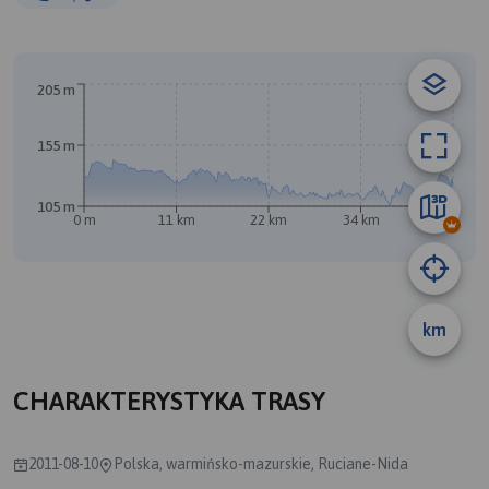
© Traseo Map
© OpenMapTiles
© OpenStreetMap contributors
205 m
155 m
105 m
0 m
11 km
22 km
34 km
45 km
A
B
km
CHARAKTERYSTYKA TRASY
2011-08-10
Polska, warmińsko-mazurskie, Ruciane-Nida