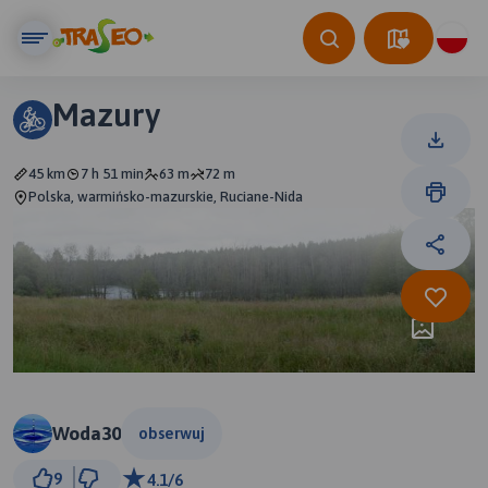
Mazury
45 km
7 h 51 min
63 m
72 m
Polska, warmińsko-mazurskie, Ruciane-Nida
Woda30
obserwuj
3 km
9
4.1/6