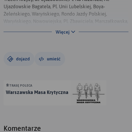
Ujazdowskie Bagatela, Pl. Unii Lubelskiej, Boya-
Żeleńskiego, Waryńskiego, Rondo Jazdy Polskiej,
Waryńskiego, Nowowiejska, Pl. Zbawiciela, Marszałkowska,
Pl. Konstytucji, Marszałkowska, Rondo Dmowskiego,
Więcej
Marszałkowska, Świętokrzyska,Rondo ONZ, AL. Jana Pawła
II, Al. Solidarności, PL. Bankowy, Andersa, Muranowska,
Bonifraterska, Pl. Krasińskich, Miodowa, Pl. Zamkowy
dojazd
umieść
TRASĘ POLECA
Warszawska Masa Krytyczna
Komentarze