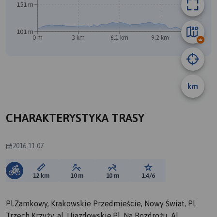
151 m
101 m
0 m
3 km
6.1 km
9.2 km
12 km
km
CHARAKTERYSTYKA TRASY
2016-11-07
Długość trasy:
Suma przewyższeń:
Suma spadków:
Ocena trasy:
12 km
10 m
10 m
1.4/6
Pl.Zamkowy, Krakowskie Przedmieście, Nowy Świat, Pl.
Trzech Krzyży, al. Ujazdowskie,Pl. Na Rozdrożu, Al.