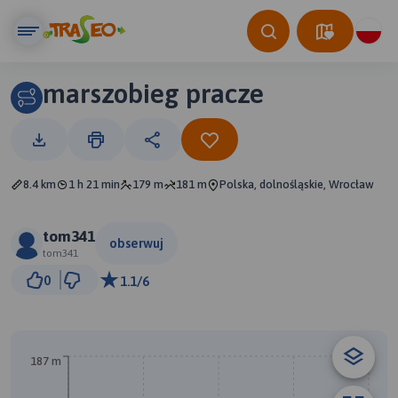
marszobieg pracze
8.4 km
1 h 21 min
179 m
181 m
Polska, dolnośląskie, Wrocław
tom341
obserwuj
tom341
500 m
0
1.1/6
© Traseo Map
© OpenMapTiles
© OpenStreetMap contributors
187 m