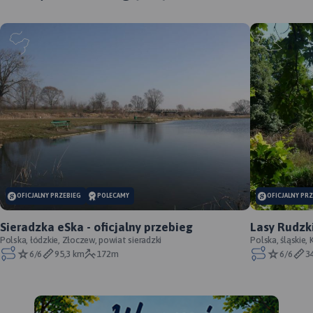
MAPA TURYSTYCZNA W
MAPA TURYSTYCZNA W
APLIKACJI TRASEO
APLIKACJI TRASEO
MAP
APL
OFICJALNY PRZEBIEG
POLECAMY
OFICJALNY PR
Mapa "Wzgórza Trzebnickie"
Mapa Wrocławia i okolic na
obejmuje obszar od
wschodzie sięga po centrum
Sieradzka eSka - oficjalny przebieg
Lasy Rudzki
Map
Wrocławia do Żmigrodu
Wrocławia, na zachodzie do
Polska, łódzkie, Złoczew, powiat sieradzki
Polska, śląskie, 
Dol
oraz od Brzegu Dolnego do
Środy Śląskiej, południowa
Krajobrazowy Cy
6/6
95,3 km
172m
6/6
3
Row
Oleśnicy. Jest to obszar
granica określona jest przez
gór
ograniczony współrzędnymi
wsie Słupice, Kełczyn,
trz
16°41’ - 17°22’ długości
Oleszna, Radzików,
mil
geograficznej wschodniej
północna przez Ligotę