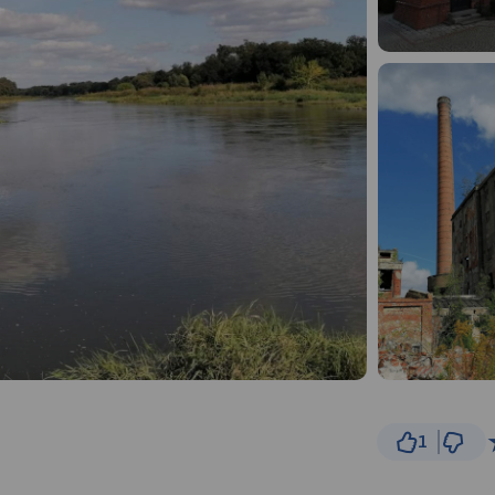
1
5 
© Traseo Map
© OpenMapTiles
© OpenStreetMap cont