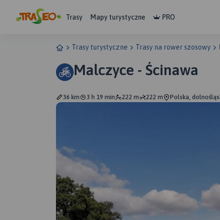
Trasy
Mapy turystyczne
PRO
Trasy turystyczne
Trasy na rower szosowy
Malczyce - Ścinawa
36 km
3 h 19 min
222 m
222 m
Polska, dolnośląs