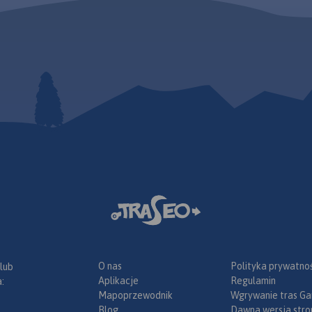
obejmuje obszar mapy
podziale na regiony, w
szlaki rowerowe oraz kr
charakterystykę miejsc
przyjaznych rowerzysto
O nas
Polityka prywatnoś
 lub
Aplikacje
Regulamin
:
Mapoprzewodnik
Wgrywanie tras Ga
Blog
Dawna wersja stro