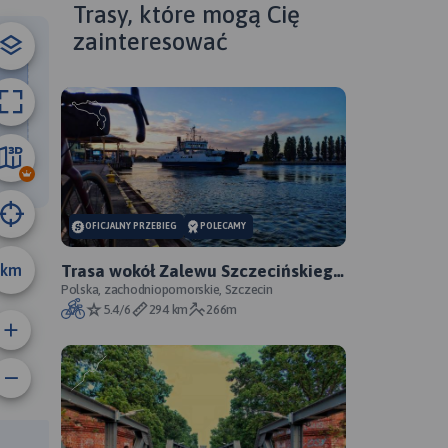
Trasy, które mogą Cię
zainteresować
36 km
OFICJALNY PRZEBIEG
POLECAMY
km
Trasa wokół Zalewu Szczecińskiego
- oficjalny przebieg szlaku
Polska, zachodniopomorskie, Szczecin
5.4/6
294 km
266m