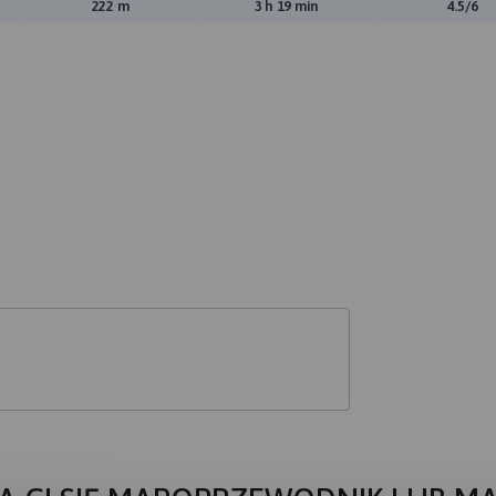
ewyższeń:
Suma spadków:
Średni czas potrzebny na pokon
Ocen
222 m
3 h 19 min
4.5/6