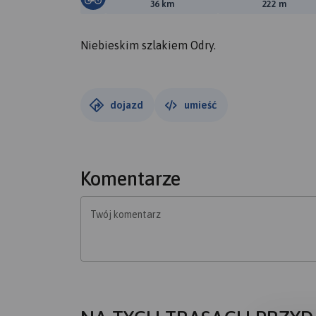
Długość trasy:
Suma prz
36 km
222 m
Niebieskim szlakiem Odry.
dojazd
umieść
Komentarze
Twój komentarz