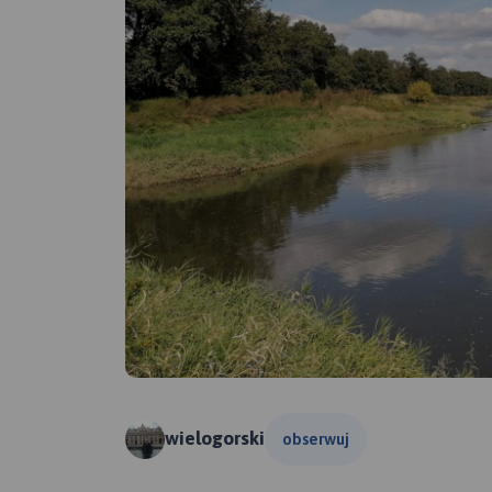
wielogorski
obserwuj