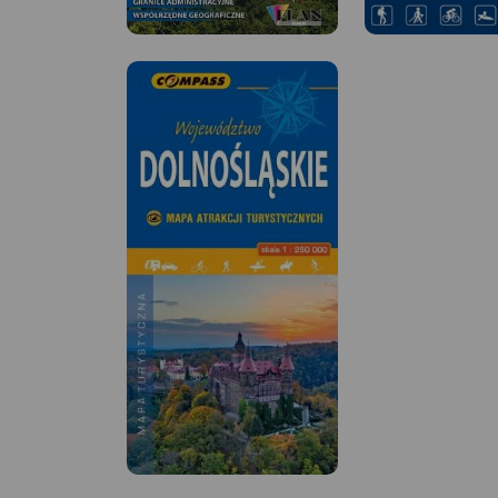
MAPA TURYSTYCZNA W
MAPA TURYSTYCZNA
APLIKACJI TRASEO
APLIKACJI TRASEO
Mapa Wrocławia i okolic na
Mapa częsci zachodn