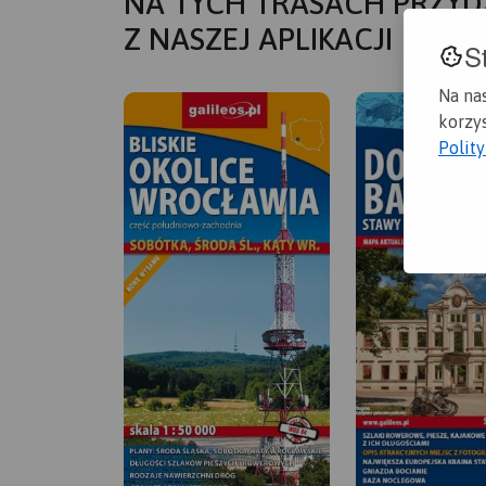
NA TYCH TRASACH PRZYD
Z NASZEJ APLIKACJI
S
Na na
korzys
Polit