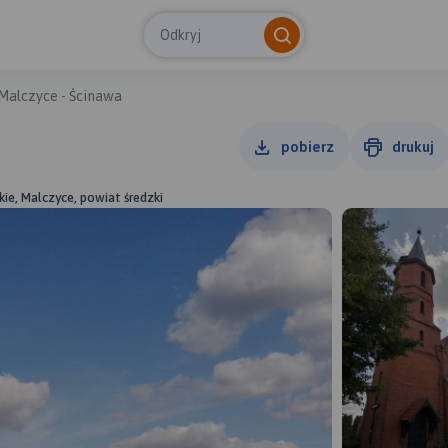
Odkryj
Malczyce - Ścinawa
pobierz
drukuj
kie, Malczyce, powiat średzki