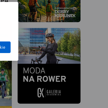
APA
kie