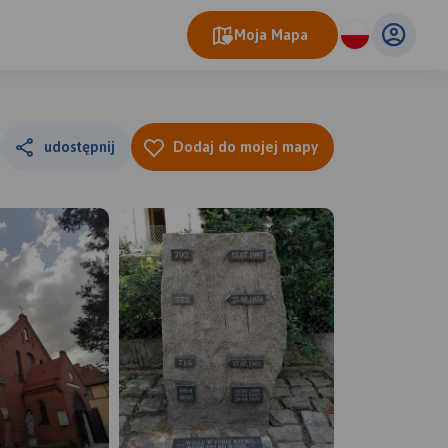
Moja Mapa
udostępnij
Dodaj do mojej mapy