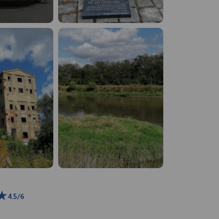
4.5/6
km
ributors