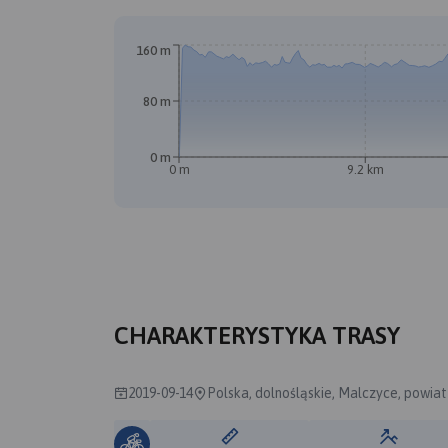
160 m
80 m
0 m
0 m
9.2 km
CHARAKTERYSTYKA TRASY
2019-09-14
Polska, dolnośląskie, Malczyce, powiat