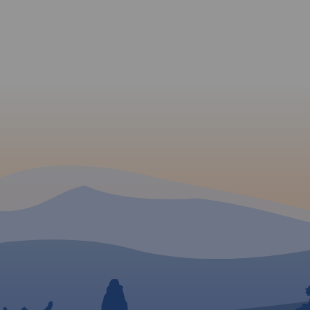
 pow.
ickiego
e.
 szlaki
 i
ne.
rowe
era
clegową.
zyjazne
isowa
mi,