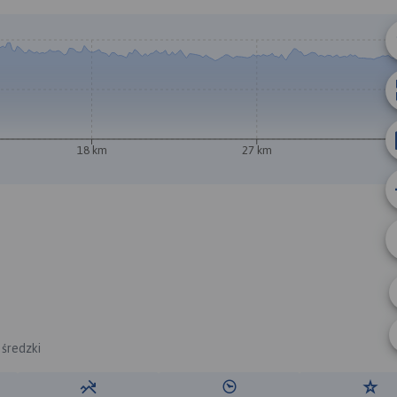
B
18 km
27 km
A
 średzki