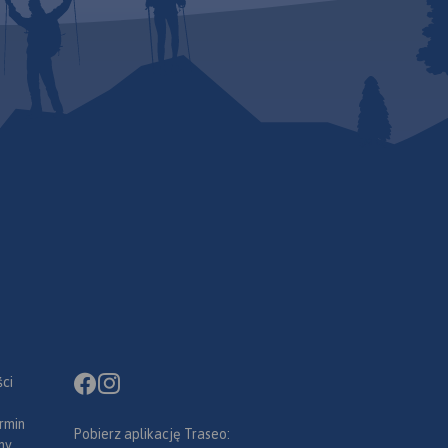
 w
ybrane
ótką
m.
ci
rmin
Pobierz aplikację Traseo:
ny