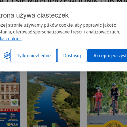
A CI SIĘ MAPOPRZEWODNIK LUB M
trona używa ciasteczek
szej stronie używamy plików cookie, aby poprawić jakość
tania, oferować spersonalizowane treści i analizować ruch.
yka cookies
Tylko niezbędne
Dostosuj
Akceptuj wszyst