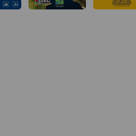
MAPA TURYSTYCZNA W
APLIKACJI TRASEO
 W
Aktualizowana w terenie mapa
Krainy Łęgów Odrzańskiech
MAPA TURYSTYCZNA W
APLIKACJI TRASEO
obejmuje obszar od Wrocławia
iej Doliny
do Głogowa. Osią mapy jest