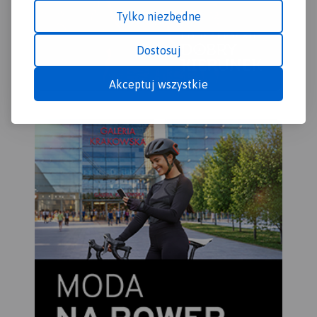
trasy do 11 grzybków, które
Tylko niezbędne
są usytuowane w
charakterystycznych
Dostosuj
punktach krajobrazowych
gminy.
Akceptuj wszystkie