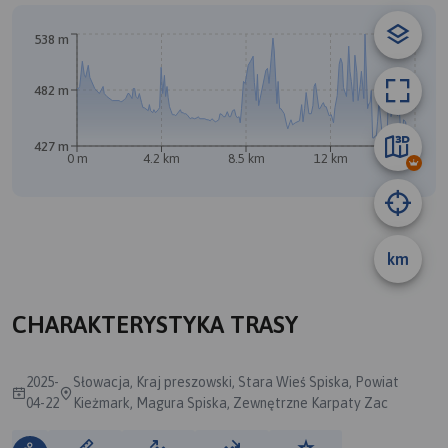
538 m
B
482 m
427 m
0 m
4.2 km
8.5 km
12 km
17 km
A
km
CHARAKTERYSTYKA TRASY
2025-
Słowacja, Kraj preszowski, Stara Wieś Spiska, Powiat
04-22
Kieżmark, Magura Spiska, Zewnętrzne Karpaty Zac