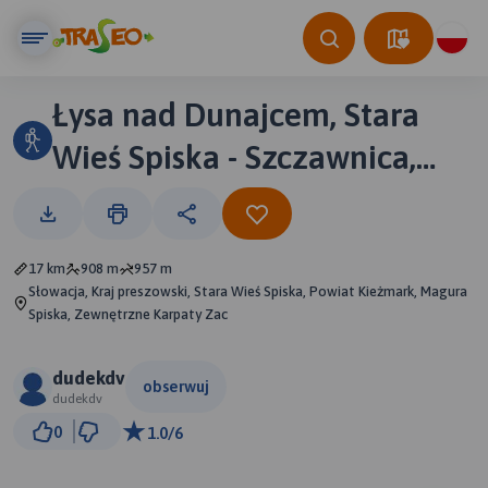
Łysa nad Dunajcem, Stara
Wieś Spiska - Szczawnica,
powiat nowotarski
17 km
908 m
957 m
Słowacja, Kraj preszowski, Stara Wieś Spiska, Powiat Kieżmark, Magura
Spiska, Zewnętrzne Karpaty Zac
dudekdv
obserwuj
dudekdv
2 km
0
1.0/6
© Traseo Map
© OpenMapTiles
© OpenStreetMap contributors