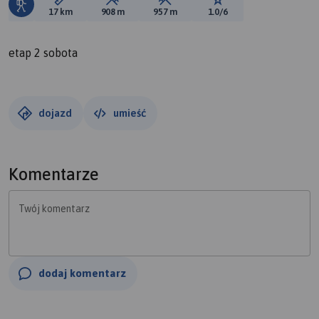
Długość trasy:
Suma przewyższeń:
Suma spadków:
Ocena trasy:
17 km
908 m
957 m
1.0/6
etap 2 sobota
dojazd
umieść
Komentarze
Twój komentarz
dodaj komentarz