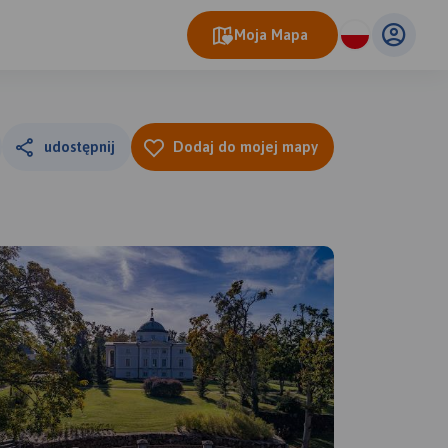
Moja Mapa
udostępnij
Dodaj do mojej mapy