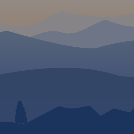
przez województwa:
rakcjami
wielkopolskie i kujawsko-
aci grafik.
pomorskie. Mapa została
skonała
zaktualizowana w terenie,
nie dla
zostały na niej uwzględnione
dróżują
wszelkie niezbędne informacje
turystyczno-krajoznawcze oraz
informacje praktyczne.
Rok
Wydania 2017