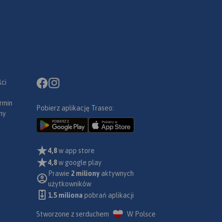
ci
rmin
Pobierz aplikację Traseo:
ny
4,8
w app store
4,8
w google play
Prawie
2 miliony
aktywnych
użytkowników
1.5 miliona
pobrań aplikacji
Stworzone z serduchem
W Polsce