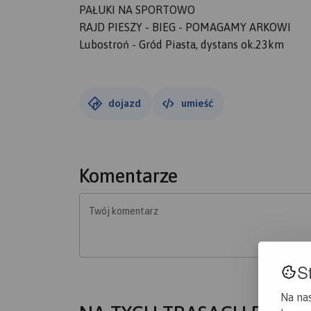
PAŁUKI NA SPORTOWO
RAJD PIESZY - BIEG - POMAGAMY ARKOWI
Lubostroń - Gród Piasta, dystans ok.23km
dojazd
umieść
Komentarze
Twój komentarz
S
Na na