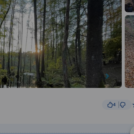
4
5 km
© Traseo Map
© OpenMapTiles
© OpenStreetMap cont
A