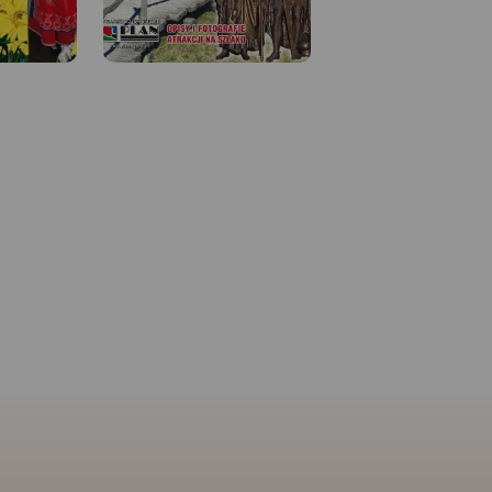
 W
MAPA TURYSTYCZNA W
APLIKACJI TRASEO
Mapa turystyczna Szlaku
 Kujaw z
Piastowskiego, który przebiega