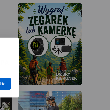
APA
kie