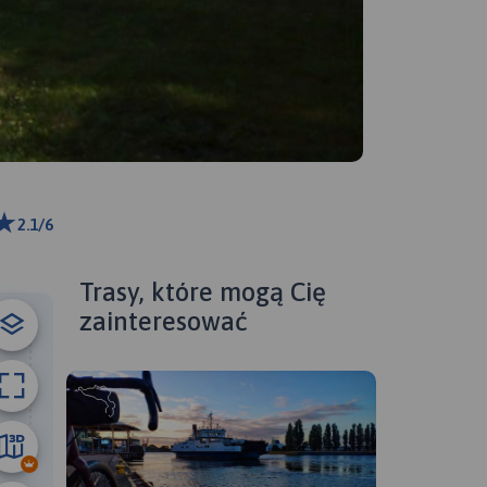
2.1/6
ributors
Trasy, które mogą Cię
zainteresować
52 km