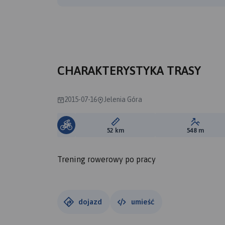
CHARAKTERYSTYKA TRASY
2015-07-16
Jelenia Góra
Długość trasy:
Suma prz
52 km
548 m
Trening rowerowy po pracy
dojazd
umieść