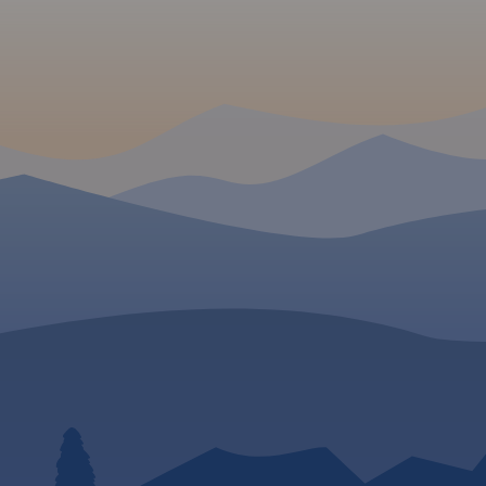
turystyczen: piesze i rowerowe
wraz z czasami przejść.
Rok
wydania 2022
 W
Góry
a duży
skiej części
apy na
 czeski
 Gryfów
ie
iny Bobru.
ię także
akuszyce
k wydania