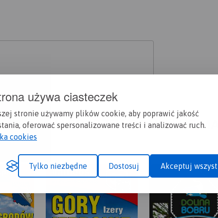
trona używa ciasteczek
szej stronie używamy plików cookie, aby poprawić jakość
A CI SIĘ MAPOPRZEWODNIK LUB M
tania, oferować spersonalizowane treści i analizować ruch.
yka cookies
Tylko niezbędne
Dostosuj
Akceptuj wszyst