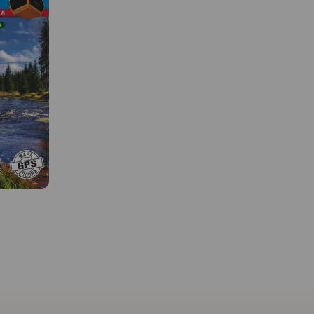
MAPA TURYSTYCZNA W
APLIKACJI TRASEO
Mapa Doliny Bobru zas
obejmująca obszar od Je
 W
MAPA TURYSTYCZNA W
Góry do Bolesławca. Na
APLIKACJI TRASEO
zaznaczono szlaki tury
piesze i rowerowe oraz
ważniejsze atrakcje
grodów to
Jedna z najdokładniejszych na
turystyczne.
mapa
rynku map Gór Izerskich.
ująca swym
Zawiera najważniejsze grzbiety
tliny
zarówno po polskiej, jak i
 część
czeskiej stronie Gór Izerskich
i Gór
i Jizerskych hor. Mapa została
apie
zaktualizowana w terenie i
zejścia na
zawiea najważniejsze atrakcje
akach
turystyczne i krajoznawcze.
wydania
Oznaczono na niej szlaki