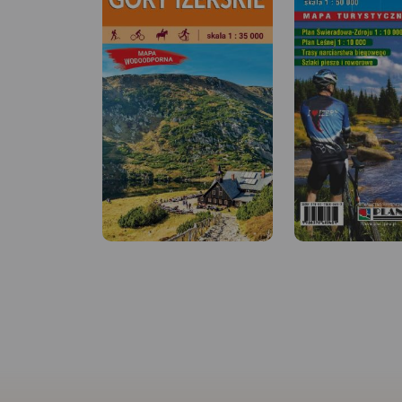
MAPA TURYSTYCZNA W
APLIKACJI TRASEO
MAPA TURYSTYCZNA
APLIKACJI TRASEO
Bardzo dokładna,
aktualizowana w terenie mapa
turystyczna Rudaw
Dolina Pałaców i O
Janowickich z zaznaczonymi
bardzo dokładna 
szlakami pieszymi i
turystyczna obejm
rowerowymi z czasami przejść
zasięgiem obszar Ko
poszczególnych odcinków. Na
Jeleniogórskiej oraz
mapie zaznaczono skały
Rudaw Janowickich 
wspinaczkowe, z których słynie
Kaczawskich. Na m
region i najważniejsze atrakcje
oznaczono czasy pr
turystyczne.
Rok wydania:
poszczególnych szl
2022
turystycznych.
Rok 