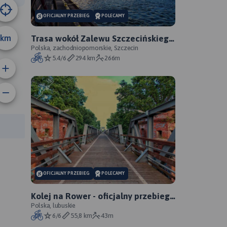
OFICJALNY PRZEBIEG
POLECAMY
km
Trasa wokół Zalewu Szczecińskiego
- oficjalny przebieg szlaku
Polska, zachodniopomorskie, Szczecin
5.4/6
294 km
266m
anie trasy:
a trasy:
OFICJALNY PRZEBIEG
POLECAMY
Kolej na Rower - oficjalny przebieg
szlaku
Polska, lubuskie
6/6
55,8 km
43m