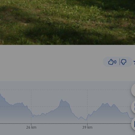
0
5 km
© Traseo Map
© OpenMapTiles
© OpenStreetMap cont
26 km
39 km