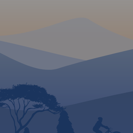
2019
MAPA TURYSTYCZNA
APLIKACJI TRASEO
Mapa turystyczna "
Izerskie" przedstawi
obszar polskiej i cze
tych gór. Granicę m
zachodzie wyznacza
Liberec, na północy
Śląski, a na wschodz
fragment Parku
Krajobrazowego Dol
Na mapie znajdują s
Szklarska Poręba, J
oraz Harrachov.
Ro
2020