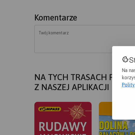
Komentarze
Twój komentarz
S
Na na
NA TYCH TRASACH PRZYD
korzys
Polit
Z NASZEJ APLIKACJI