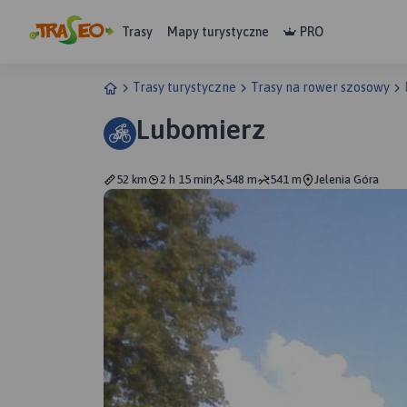
Trasy
Mapy turystyczne
PRO
Trasy turystyczne
Trasy na rower szosowy
Lubomierz
52 km
2 h 15 min
548 m
541 m
Jelenia Góra