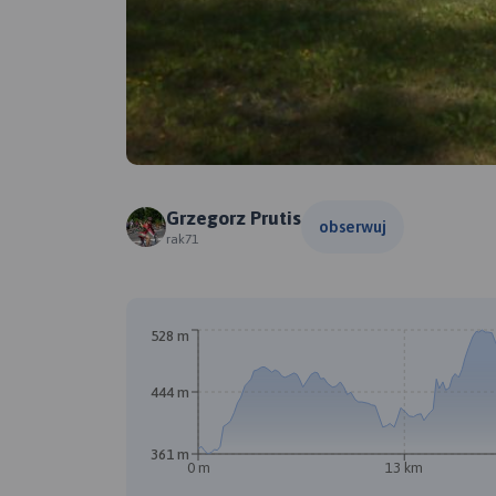
Grzegorz Prutis
obserwuj
rak71
528 m
444 m
361 m
0 m
13 km