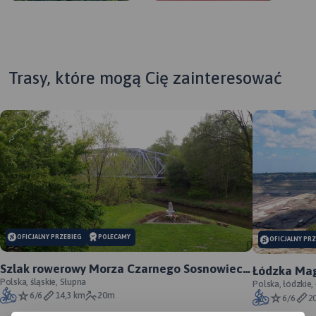
Trasy, które mogą Cię zainteresować
MAPA TURYSTYCZNA W
APLIKACJI TRASEO
OFICJALNY PRZEBIEG
POLECAMY
OFICJALNY PR
Mapa w wersji elektronicznej,
Szlak rowerowy Morza Czarnego Sosnowiec -
Łódzka Mag
którą można otworzyć jako
oficjalny przebieg
Polska, śląskie, Słupna
Polska, łódzkie,
jeden z podkłądów offline w
6/6
14,3 km
20m
6/6
2
aplikacji mobilnej Traseo.