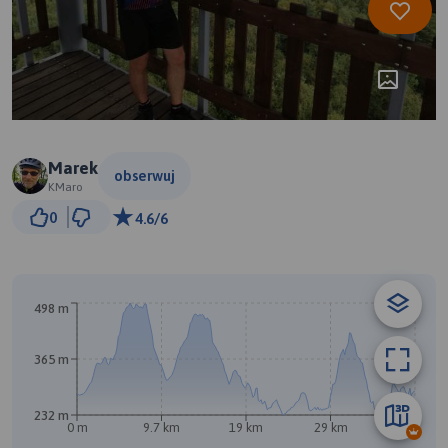
Marek
obserwuj
KMaro
3 km
0
4.6/6
© Traseo Map
© OpenMapTiles
© OpenStreetMap contributors
A
498 m
365 m
232 m
0 m
9.7 km
19 km
29 km
38 km