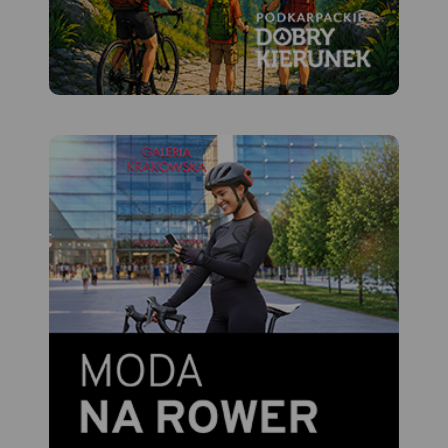
MAPA TURYSTYCZNA W
APLIKACJI TRASEO
Mapa przedstawia sieć
zrealizowanych do tej pory
(VII 2020) tras rowerowych:
- z projektu VeloMałopolska;
- Szlak wokół Tatr (część
polska);
- inne szlaki rowerowe
(lokalne terenowe, szlak
Orlich Gniazd, Green Velo,
Szlak karpacki).
Wiślana Trasa Rowerowa,
VeloDunajec, VeloNatura
oraz VeloMetropolis są w
znacznej części
gotowe. Pozostałe trasy:
VeloRaba, VeloPrądnik i
VeloRudawa są na etapie