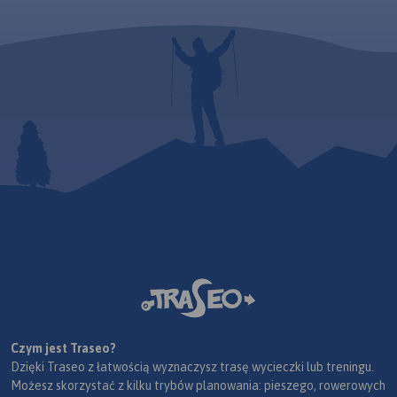
dla wszystkich rowerzystów o
zacięciu turystycznym,
szczególnie tych
nastawionych na przejazdy
długodystansowe na
rowerach
trekkingowych. Mapę offline
można zakupić w aplikacji
Traseo na urządzenia
mobilne.
Rok wydania 2024
Czym jest Traseo?
Dzięki Traseo z łatwością wyznaczysz trasę wycieczki lub treningu.
Możesz skorzystać z kilku trybów planowania: pieszego, rowerowych