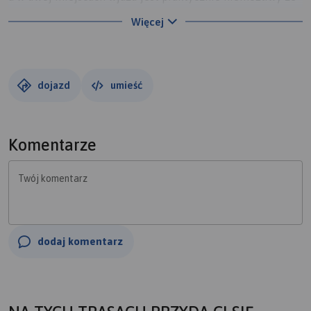
względu na nachylenie stoku. przejazd grzbietem dość
Więcej
przyjemny szeroką ścieżką bez większych problemów.
Najłatwiejszy podjazd jest chyba od Iwkowej lub ze
Szpilowa bo tam prowadzi najwyżej droga asfaltowa ale
ten ostatni może być bardziej stromy od Iwkowej. widoki z
dojazd
umieść
wieży mogą powalić ale trzeba trafić na super pogodę.
Błędem wielkim jest to, że tablice z panoramami znajdują
sie u podnóża wieży a nie na jej szczycie.
Komentarze
Twój komentarz
dodaj komentarz