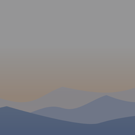
(MOR-y), promy, miejsca z
pracami budowlanymi,
strome podjazdy i ostre
zjazdy, miejsca
niebezpieczne, drogi o
zwiększonym natężeniu
ruchu samochodowego. Jest
również kilometraż
prezentowanych tras. Poza
trasami Velo Małopolska na
mapie pokazano wszystkie
szlaki rowerowe (głównie
gminne, w znacznej części
terenowe). Specjalna grafika
pozwoliła na
wyeksponowanie tras i
szlaków
rowerowych. "Małopolska na
rowerze" to
mapa/niezbędnik -
obowiązkowe wyposażenie