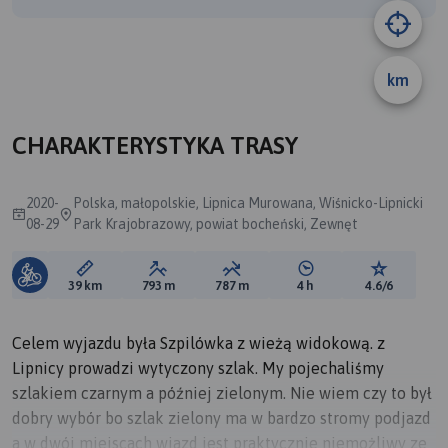
km
B
CHARAKTERYSTYKA TRASY
2020-
Polska, małopolskie, Lipnica Murowana, Wiśnicko-Lipnicki
08-29
Park Krajobrazowy, powiat bocheński, Zewnęt
Długość trasy:
Suma przewyższeń:
Suma spadków:
Średni czas potrzebny 
Ocena tras
39 km
793 m
787 m
4 h
4.6/6
Celem wyjazdu była Szpilówka z wieżą widokową. z
Lipnicy prowadzi wytyczony szlak. My pojechaliśmy
szlakiem czarnym a później zielonym. Nie wiem czy to był
dobry wybór bo szlak zielony ma w bardzo stromy podjazd
a w dwój miejscach wjazd jest praktycznie niemożliwy ze