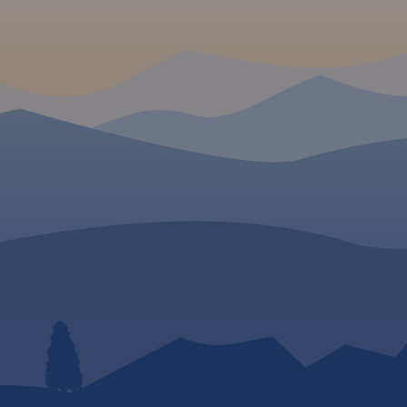
ia także
Waldemar Brygier
razowego
(naszesudety.pl). Wśród
rku
polecanych atrakcji: za
ełmy.
pałace, muzea, skansen
kopalnie, twierdze, osob
przyrody, uzdrowiska i w
innych. Zapraszamy do
lektury! Mapę offline m
zakupić w aplikacji Tra
urządzenia mobilne.
Ro
wydania 2019