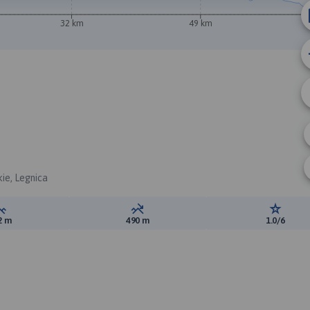
32 km
49 km
kie, Legnica
Suma przewyższeń:
Suma spadków:
Ocena t
2 m
490 m
1.0/6