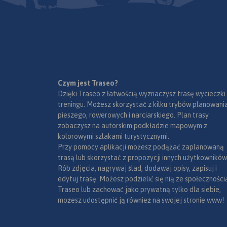
lotnicze, obszary leśne, parki
narodowe, uzdrowiska, większe
ośrodki narciarskie, obiekty na
Liście UNESCO. Legenda w
językach: polskim, angielskim,
czeskim i słowackim.
Mapa dodatkowo zawiera:
- schemat dróg płatnych na
Czym jest Traseo?
Słowacji i w Czechach;
Dzięki Traseo z łatwością wyznaczysz trasę wycieczki
- wykaz węzłów na
treningu. Możesz skorzystać z kilku trybów planowania
autostradach i drogach
pieszego, rowerowych i narciarskiego. Plan trasy
ekspresowych na Słowacji;
zobaczysz na autorskim podkładzie mapowym z
- plany Pragi i Bratysławy;
kolorowymi szlakami turystycznymi.
- schemat metra w Pradze;
Przy pomocy aplikacji możesz podążać zaplanowaną
- informacje praktyczne dla
trasą lub skorzystać z propozycji innych użytkowników
podróżujących samochodem
Rób zdjęcia, nagrywaj ślad, dodawaj opisy, zapisuj i
po Słowacji i Czechach (m.in.:
edytuj trasę. Możesz podzielić się nią ze społeczności
wybrane przepisy drogowe,
Traseo lub zachować jako prywatną tylko dla siebie,
wymagane dokumenty,
możesz udostępnić ją również na swojej stronie www!
obowiązkowe wyposażenie
samochodu, rodzaje winiet).