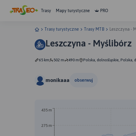
Trasy
Mapy turystyczne
PRO
Trasy turystyczne
Trasy MTB
Leszczyna - M
Leszczyna - Myślibórz
65 km
502 m
490 m
Polska, dolnośląskie, Polska, 
monikaaa
obserwuj
435 m
275 m