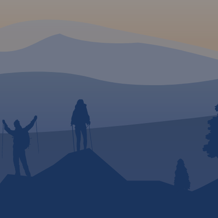
mki,
y,
liwości
iele
ożna
seo na
k