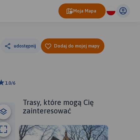
Moja Mapa
udostępnij
Dodaj do mojej mapy
1.0/6
m
ributors
Trasy, które mogą Cię
zainteresować