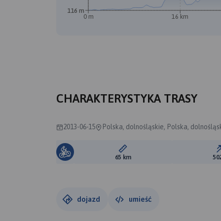
116 m
0 m
16 km
CHARAKTERYSTYKA TRASY
2013-06-15
Polska, dolnośląskie, Polska, dolnośląs
Długość trasy:
65 km
50
dojazd
umieść