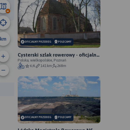
65 km
km
OFICJALNY PRZEBIEG
POLECAMY
Cysterski szlak rowerowy - oficjalny
przebieg
Polska, wielkopolskie, Poznań
6/6
141 km
268m
rasy:
OFICJALNY PRZEBIEG
POLECAMY