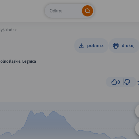
Odkryj
yślibórz
pobierz
drukuj
dolnośląskie, Legnica
0
5 k
© Traseo Map
© OpenMapTiles
© OpenStreetMap cont
A
B