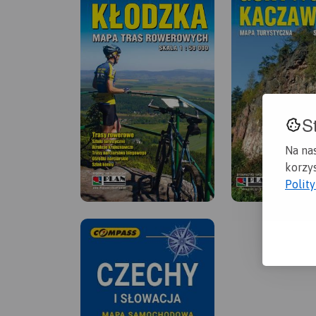
S
Na na
korzys
Polit