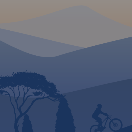
południu. Przedstaw
teren Parku Krajob
Doliny Boru oraz Pa
Krajobrazowego Ch
MAPA TURYSTYCZNA W
APLIKACJI TRASEO
Mapa samochodowa Słowacji i
Czech zawiera: aktualną sieć
autostrad, dróg ekspresowych i
głównych, z podziałem na
dwupasmowe i
jednopasmowe; drogi w
budowie, numerację dróg oraz
kilometraż. Na mapie
zaznaczono: przejścia
graniczne, Autostradowe
Miejsca Obsługi Podróżnych,
wybrane stacje benzynowe,
parkingi i promy wodne, porty