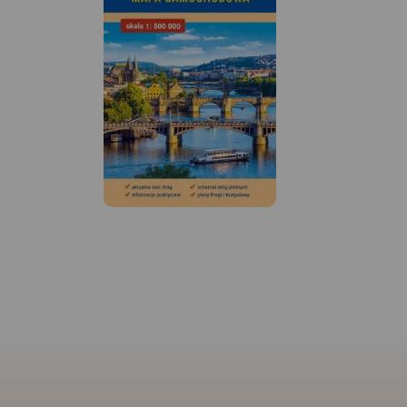
MAPA TURYSTYCZNA W
APLIKACJI TRASEO
Mapa szlaków rowerowych
MAPA TURYSTYCZNA
Ziemi Kłodzkiej. Zaznaczono tu
APLIKACJI TRASEO
najważniejsze atrakcje
przyrodnicze, turystyczne oraz
informacje praktyczne.
Rok
Mapa Gór i Pogórza
wydania 2020
Kaczawskiego zawi
aktualny przebieg s
rowerowych i pieszy
zaznaczonymi
najważniejszymi at
turystycznymi. Swo
zasięgiem obejmuje
zamknięty przez Le
północy i Jelenią Gó