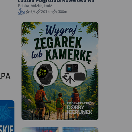
Łódzka Magistrala Rowerowa NS
Polska, łódzkie, Łódź
6/6
201 km
300m
APA