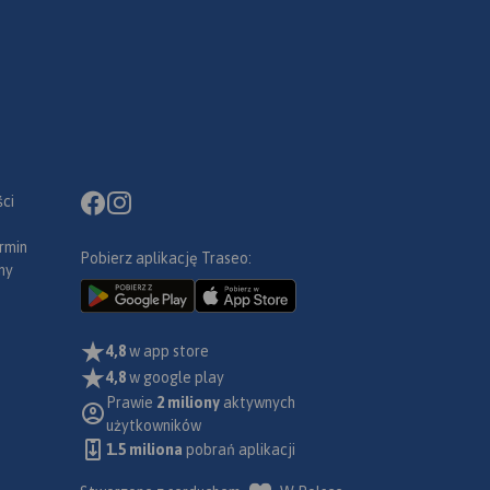
ci
rmin
Pobierz aplikację Traseo:
ny
4,8
w app store
4,8
w google play
Prawie
2 miliony
aktywnych
użytkowników
1.5 miliona
pobrań aplikacji