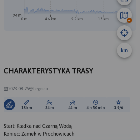
94 m
0 m
4.6 km
9.2 km
13 km
18 km
A
km
CHARAKTERYSTYKA TRASY
2023-08-25
Legnica
Długość trasy:
Suma przewyższeń:
Suma spadków:
Średni czas potrzebny 
Ocena tras
18 km
34 m
44 m
4 h 50 min
3.9/6
Start: Kładka nad Czarną Wodą
Koniec: Zamek w Prochowicach