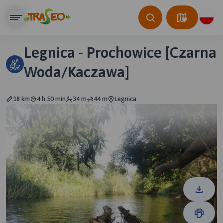
Legnica - Prochowice [Czarna
Woda/Kaczawa]
18 km
4 h 50 min
34 m
44 m
Legnica