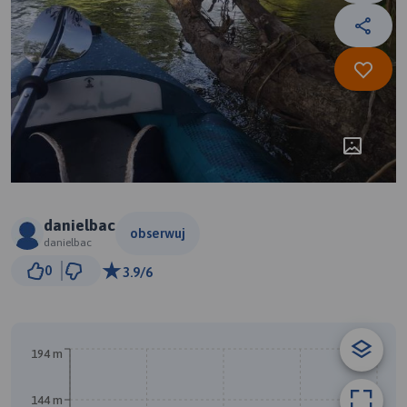
danielbac
obserwuj
danielbac
3 km
0
3.9/6
© Traseo Map
© OpenMapTiles
© OpenStreetMap contributors
194 m
B
144 m