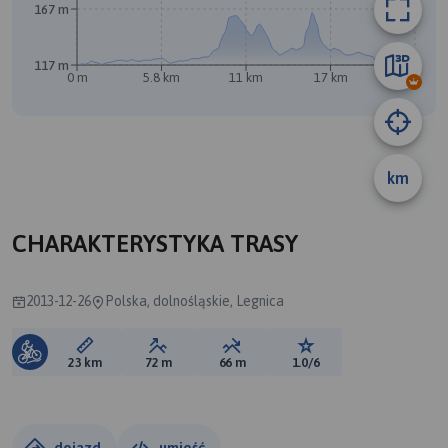
167 m
A
117 m
0 m
5.8 km
11 km
17 km
23 km
km
CHARAKTERYSTYKA TRASY
2013-12-26
Polska, dolnośląskie, Legnica
Długość trasy:
Suma przewyższeń:
Suma spadków:
Ocena trasy:
23 km
72 m
66 m
1.0/6
dojazd
umieść