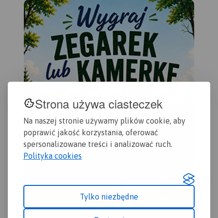
zasięgiem obejmuje obszar
dok
zamknięty przez Legnicę na
doś
północy i Jelenią Górę na
wyc
południu. Przedstawia także
tur
teren Parku Krajobrazowego
Wal
Doliny Boru oraz Parku
(na
Krajobrazowego Chełmy.
pol
pał
kop
oso
Strona używa ciasteczek
uzd
Zap
Na naszej stronie używamy plików cookie, aby
lek
poprawić jakość korzystania, oferować
zak
spersonalizowane treści i analizować ruch.
urz
Polityka cookies
wyd
Tylko niezbędne