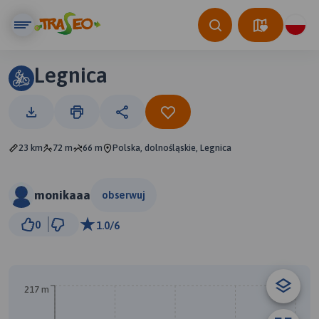
Legnica
23 km
72 m
66 m
Polska, dolnośląskie, Legnica
monikaaa
obserwuj
1 km
0
1.0/6
© Traseo Map
© OpenMapTiles
© OpenStreetMap contributors
217 m
B