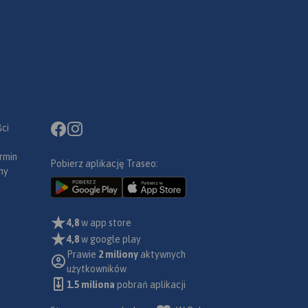
ci
rmin
Pobierz aplikację Traseo:
ny
4,8
w app store
4,8
w google play
Prawie
2 miliony
aktywnych
użytkowników
1.5 miliona
pobrań aplikacji