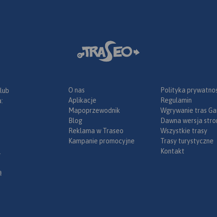
a sieć
k i
ych zachęca
ktura
zania.
 gruntownie
i sobie
s
i.
j.
e polecamy
asę
0 - na
O nas
Polityka prywatnoś
 lub
ej
Aplikacje
Regulamin
:
zeznaczony
Mapoprzewodnik
Wgrywanie tras Ga
g, jak
Blog
Dawna wersja stro
any.
Reklama w Traseo
Wszystkie trasy
ajduje się
Kampanie promocyjne
Trasy turystyczne
awczy z
Kontakt
.
ą