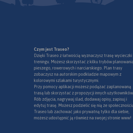
plaże.
miejscowości (miasta, wsie,
zwiedzaniem. Bogat
Rok wydania: 2021
Przebieg szlaków, ja
przysiółki, duże dzielnice) oraz
szlaków turystyczn
pozostała infrastru
mapki tematyczne z
do aktywnego zwied
turystyczna zostały
podziałem administracyjnym,
Region ten upodobal
sprawdzone podcza
kodami pocztowymi, ochroną
zwłaszcza rowerzyśc
weryfikacji terenowe
przyrody i krainami
Szczególnej uwadz
goegraficznymi.
międzynarodową tr
Czym jest Traseo?
rowerową Eurovelo 1
Dzięki Traseo z łatwością wyznaczysz trasę wycieczki
mapie zaznaczono j
treningu. Możesz skorzystać z kilku trybów planowania
dotychczasowy, pr
pieszego, rowerowych i narciarskiego. Plan trasy
do likwidacji przebie
zobaczysz na autorskim podkładzie mapowym z
również ten planow
kolorowymi szlakami turystycznymi.
Na rewersie mapy zn
Przy pomocy aplikacji możesz podążać zaplanowaną
informator krajozn
trasą lub skorzystać z propozycji innych użytkowników
licznymi zdjęciami.
Rób zdjęcia, nagrywaj ślad, dodawaj opisy, zapisuj i
edytuj trasę. Możesz podzielić się nią ze społeczności
Traseo lub zachować jako prywatną tylko dla siebie,
możesz udostępnić ją również na swojej stronie www!