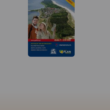
MAPA TURYSTYCZNA W
APLIKACJI TRASEO
Mapa Słowińskiego Parku
Narodowego wraz z
zaznaczeniem szlaków
pieszych i rowerowych oraz
najważniejszych atrakcji
turystycznych. Mapa swoim
zasięgiem obejmuje obszar od
Łeby do Ustki, od południa
zamknięty przez Warblino.
MAPA TURYSTYCZNA
APLIKACJI TRASEO