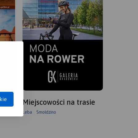
kie
Miejscowości na trasie
Łeba
Smołdzino