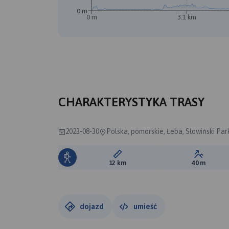
0 m
0 m
3.1 km
CHARAKTERYSTYKA TRASY
2023-08-30
Polska, pomorskie, Łeba, Słowiński Pa
Długość trasy:
Suma prz
12 km
40 m
dojazd
umieść