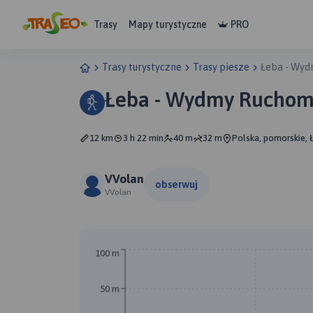
Trasy
Mapy turystyczne
PRO
Trasy turystyczne
Trasy piesze
Łeba - Wy
Łeba - Wydmy Ruchom
12 km
3 h 22 min
40 m
32 m
Polska, pomorskie, 
VVolan
obserwuj
VVolan
100 m
50 m