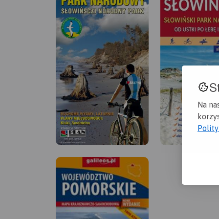
S
Na na
korzys
Polit