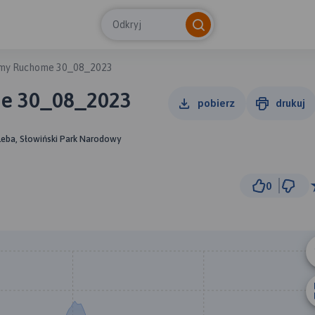
Odkryj
dmy Ruchome 30_08_2023
e 30_08_2023
pobierz
drukuj
Łeba, Słowiński Park Narodowy
0
500 
© Traseo Map
© OpenMapTiles
© OpenStreetMap cont