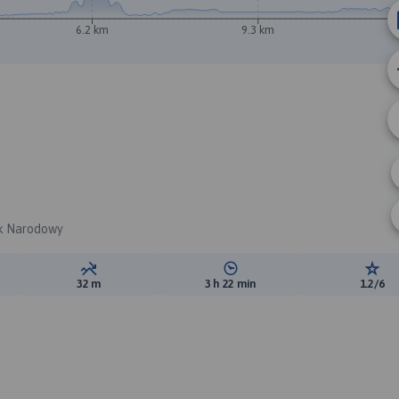
6.2 km
9.3 km
rk Narodowy
ewyższeń:
Suma spadków:
Średni czas potrzebny na pokon
Ocen
32 m
3 h 22 min
1.2/6