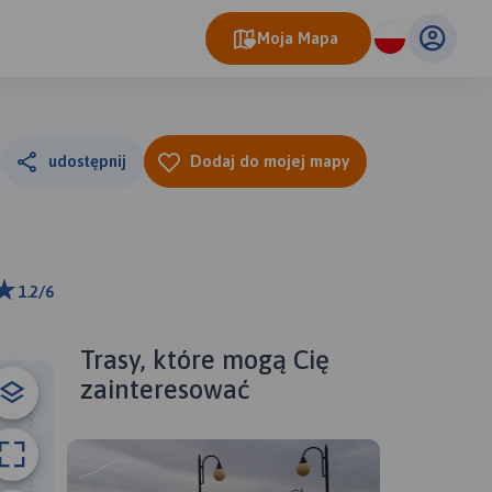
Moja Mapa
udostępnij
Dodaj do mojej mapy
1.2/6
m
ributors
Trasy, które mogą Cię
zainteresować
A
B