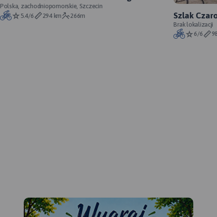
oficjalny przebieg szlaku
Polska, zachodniopomorskie, Szczecin
Szlak Czaro
5.4/6
294 km
266m
Brak lokalizacji
6/6
9