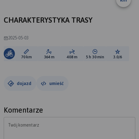
CHARAKTERYSTYKA TRASY
2025-05-03
Długość trasy:
Suma przewyższeń:
Suma spadków:
Średni czas potrzebny 
Ocena tras
70 km
364 m
408 m
5 h 30 min
3.0/6
dojazd
umieść
Komentarze
Twój komentarz