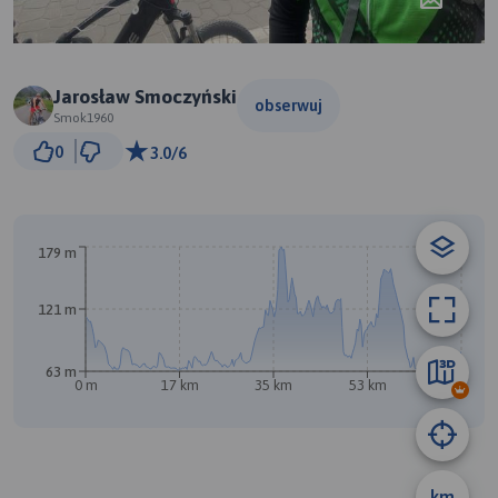
Jarosław Smoczyński
obserwuj
Smok1960
5 km
0
3.0/6
© Traseo Map
© OpenMapTiles
© OpenStreetMap contributors
B
179 m
121 m
63 m
0 m
17 km
35 km
53 km
70 km
A
km