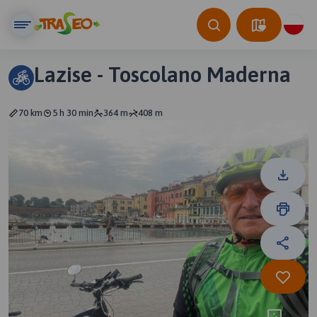
Lazise - Toscolano Maderna
70 km
5 h 30 min
364 m
408 m