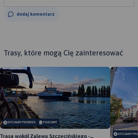
dodaj komentarz
Trasy, które mogą Cię zainteresować
OFICJALNY PRZEBIEG
POLECAMY
OFICJALNY PR
Trasa wokół Zalewu Szczecińskiego -