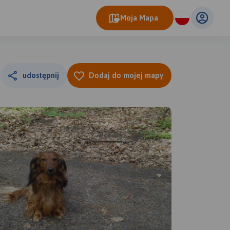
Moja Mapa
udostępnij
Dodaj do mojej mapy