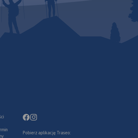
ci
rmin
Pobierz aplikację Traseo:
ny