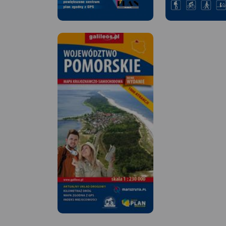
MAPA TURYSTYCZNA W
APLIKACJI TRASEO
MAPA TURYSTYCZNA
Na planie zaznaczono
APLIKACJI TRASEO
wszystkie aktualne ulice, kina,
teatry, ośrodki kultury, urzędy,
stacje benzynowe, noclegi,