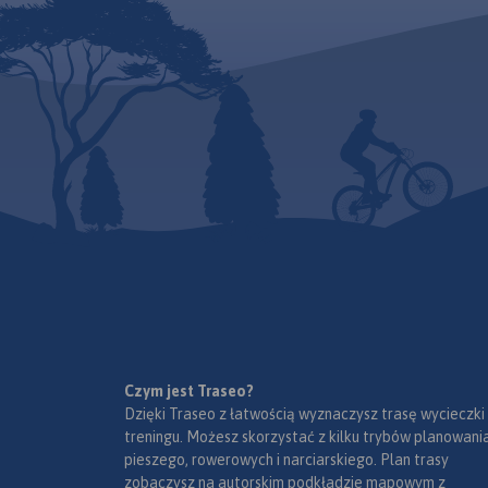
zaznaczono również stacje
paliw. Miejsca ciekawe, warte
odwiedzenia podkreślono
kolorem żółtym. Mapa posiada
opisaną siatkę geograficzną
WGS 84 przez co można ją
zastosować do urządzeń z
GPSem. Na rewersie
umieszczono indeks
miejscowości (miasta, wsie,
przysiółki, duże dzielnice) oraz
mapki tematyczne z
podziałem administracyjnym,
kodami pocztowymi, ochroną
przyrody i krainami
goegraficznymi.
Czym jest Traseo?
Dzięki Traseo z łatwością wyznaczysz trasę wycieczki
treningu. Możesz skorzystać z kilku trybów planowania
pieszego, rowerowych i narciarskiego. Plan trasy
zobaczysz na autorskim podkładzie mapowym z