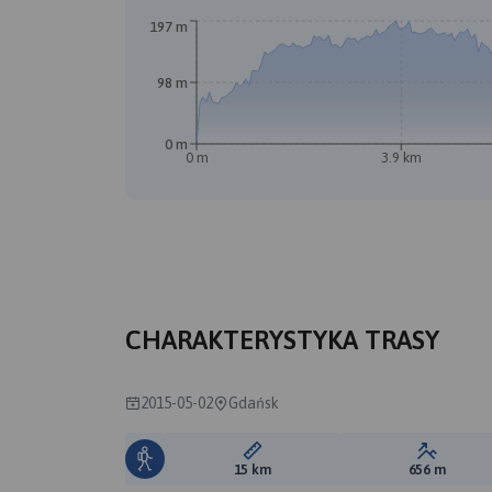
197 m
98 m
0 m
0 m
3.9 km
CHARAKTERYSTYKA TRASY
2015-05-02
Gdańsk
Długość trasy:
Suma prz
15 km
656 m