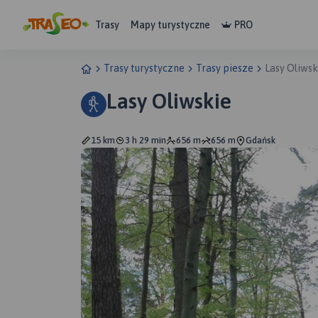
Trasy
Mapy turystyczne
PRO
Trasy turystyczne
Trasy piesze
Lasy Oliwsk
Lasy Oliwskie
15 km
3 h 29 min
656 m
656 m
Gdańsk