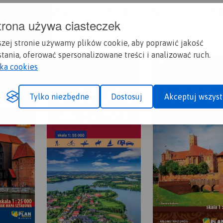
A CI SIĘ MAPOPRZEWODNIK LUB M
trona używa ciasteczek
szej stronie używamy plików cookie, aby poprawić jakość
tania, oferować spersonalizowane treści i analizować ruch.
yka cookies
Tylko niezbędne
Dostosuj
Akceptuj wszyst