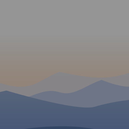
ejmuje
pomorskiego na której
fragmentem Trójmiejskiego
szar
zaznaczono za pomoc
Parku Krajobrazowego oraz
u
ilustracji zamki, dwory 
część Borów Tucholskich.
 Wejherowa
w województwie pomor
Zasięg mapy wyznaczają:
Gdynię,
Mapa zawiera aktualną 
Bieszkowice na północy,
a. Na
dróg. Łącznie uwzględn
Zblewo na południu,
ie
121 miejsc wartych
Dziemiany na zachodzie i
 turyście.
odwiedzenia.
Gdańsk na wschodzie.
Rok
zebiegi
wydania 2022
rowerowych,
king i