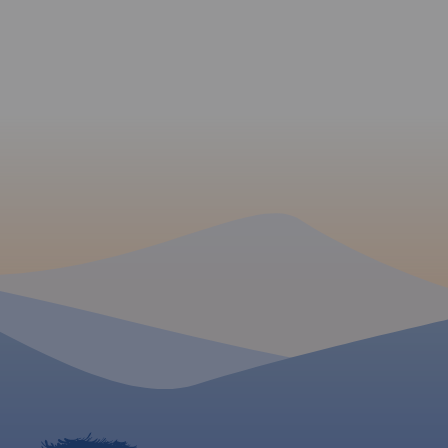
Mapa Trójmiasta ob
restauracje, układ komunikacji.
swoim zasięgiem ob
Oprócz spisu ulic są tu
Trójmiejskiego Park
ważniejsze informacje
Krajobrazowego od
dotyczące Gdańska oraz opis
przez Redę, Rumię, 
ciekawych miejsc.
Sopot aż do Gdańsk
mapie ujęto wszystk
informacje przydatne
Podano aktualne pr
szlaków pieszych, 
konnych, nordic wal
konnych, łącznie z
kilometrażem.
MAPA TURYSTYCZNA W
APLIKACJI TRASEO
Mapa całego
województwa
pomorskiego
z aktualnym
przebiegiem dróg. Opisano ich
numerację i kilometraż,