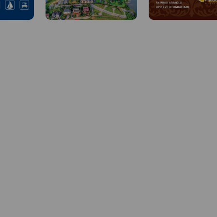
MAPA TURYSTYCZNA W
MAPA TURYSTYCZNA W
APLIKACJI TRASEO
APLIKACJI TRASEO
 W
Mapa Kaszub obejmuje obszar
Pojezierza Kaszubskiego wraz z
Mapa województwa
Kaszubskim, Wdzydzkim i