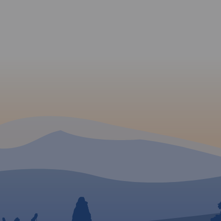
ą
i pałace
skim.
sieć
iono