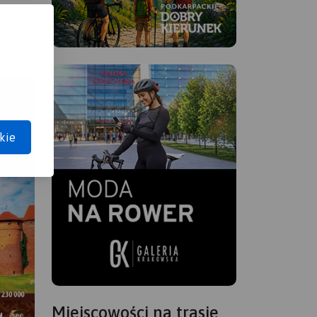
APA
kie
Miejscowości na trasie