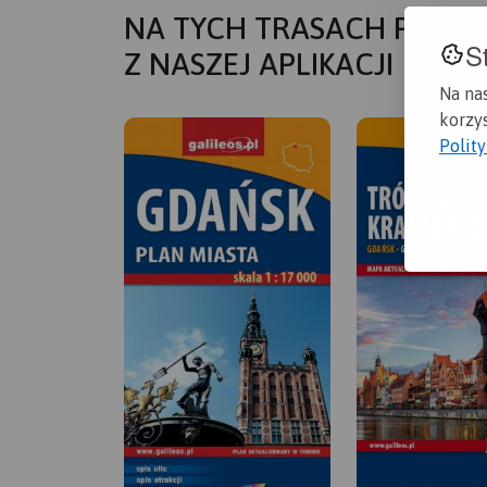
NA TYCH TRASACH PRZYD
S
Z NASZEJ APLIKACJI
Na na
korzys
Polit