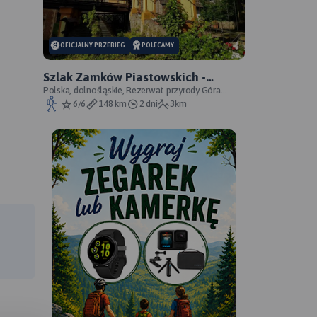
OFICJALNY PRZEBIEG
POLECAMY
Szlak Zamków Piastowskich -
oficjalny przebieg
Polska, dolnośląskie, Rezerwat przyrody Góra
Choina, Zagórze Śląskie, powiat wałbrzyski
6/6
148 km
2 dni
3km