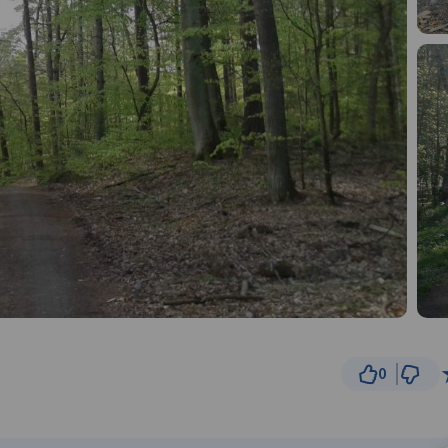
0
1 km
© Traseo Map
© OpenMapTiles
© OpenStreetMap cont