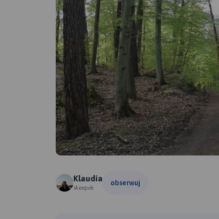
Klaudia
obserwuj
skeepek