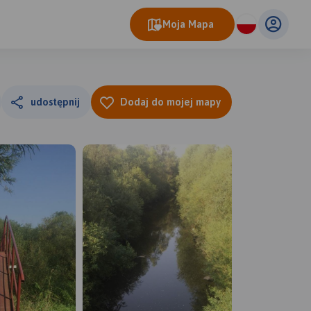
Moja Mapa
udostępnij
Dodaj do mojej mapy