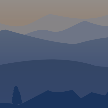
niu.
Rok
MAPA TURYSTYCZNA W
APLIKACJI TRASEO
Mapa przedstawia sieć
zrealizowanych do tej pory (VII
2020) tras rowerowych: