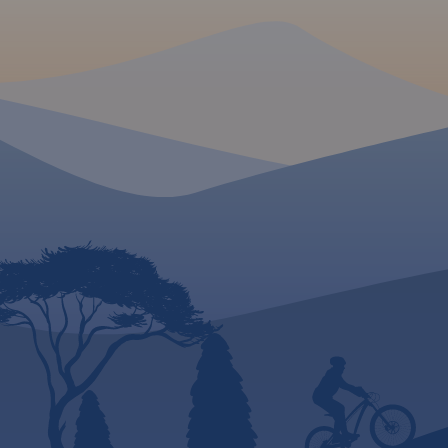
Myślenice na połud
na rodzinne wycieczki z
dziećmi. Dzięki temu łatwo
wydania: 2022
zaplanujesz, co zobaczyć w
okolicach Krakowa i gdzie
warto się wybrać na weekend.