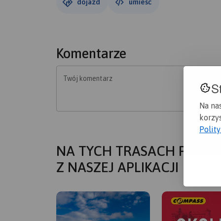
dojazd
umieść
Komentarze
Twój komentarz
S
Na na
korzys
Polit
NA TYCH TRASACH PRZYD
Z NASZEJ APLIKACJI