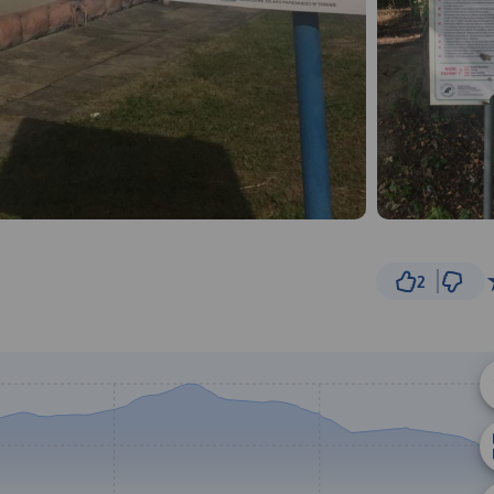
2
500 m
© Traseo Map
© OpenMapTiles
© OpenStreetMap cont