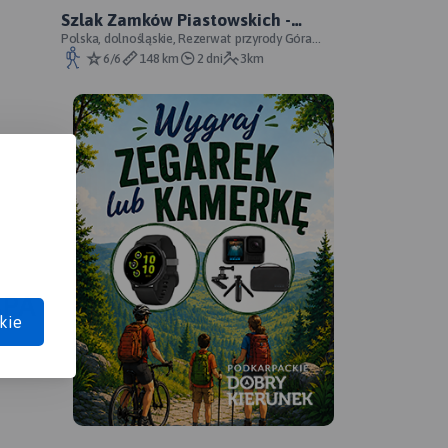
Szlak Zamków Piastowskich -
oficjalny przebieg
Polska, dolnośląskie, Rezerwat przyrody Góra
Choina, Zagórze Śląskie, powiat wałbrzyski
6/6
148 km
2 dni
3km
APA
kie