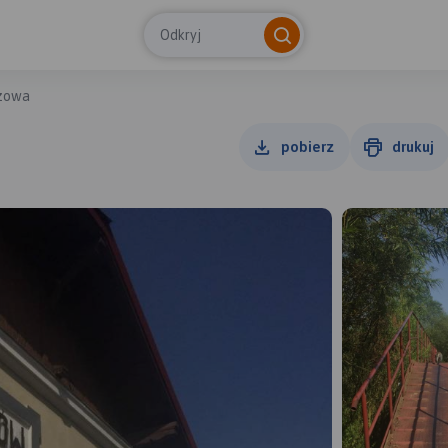
Odkryj
zowa
pobierz
drukuj