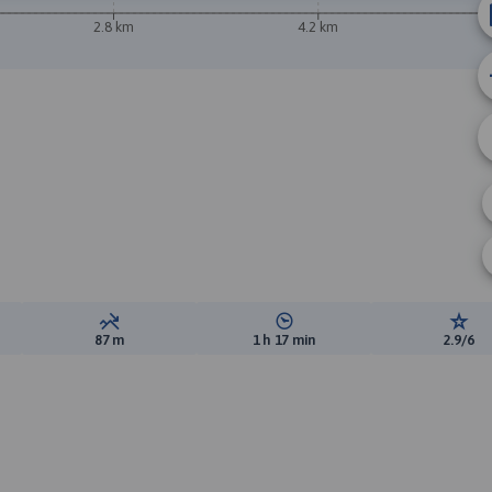
2.8 km
4.2 km
ewyższeń:
Suma spadków:
Średni czas potrzebny na pokon
Ocen
87 m
1 h 17 min
2.9/6