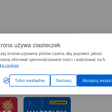
trona używa ciasteczek
szej stronie używamy plików cookie, aby poprawić jakość
tania, oferować spersonalizowane treści i analizować ruch.
yka cookies
A CI SIĘ MAPOPRZEWODNIK LUB M
Tylko niezbędne
Dostosuj
Akceptuj wszyst