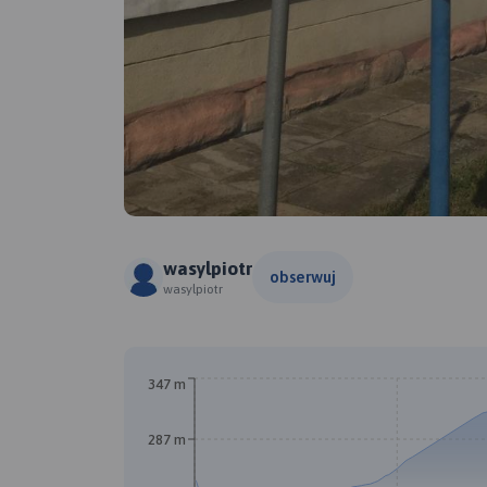
wasylpiotr
obserwuj
wasylpiotr
347 m
287 m