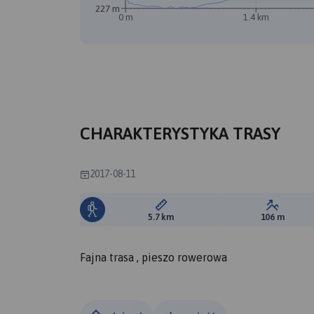
227 m
0 m
1.4 km
A
CHARAKTERYSTYKA TRASY
2017-08-11
Długość trasy:
Suma prz
5.7 km
106 m
Fajna trasa , pieszo rowerowa