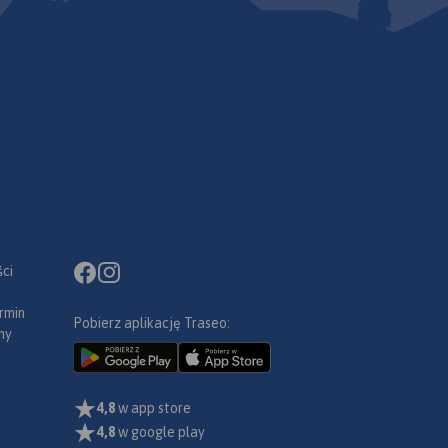
ci
rmin
Pobierz aplikację Traseo:
ny
4,8
w app store
4,8
w google play