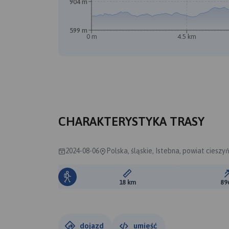
904 m
599 m
A
0 m
4.5 km
CHARAKTERYSTYKA TRASY
2024-08-06
Polska, śląskie, Istebna, powiat cieszy
Długość trasy:
18 km
89
dojazd
umieść