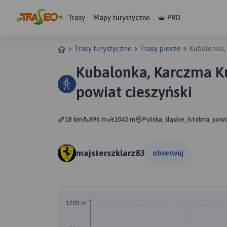
Trasy
Mapy turystyczne
PRO
Trasy turystyczne
Trasy piesze
Kubalonka, 
Kubalonka, Karczma Ku
powiat cieszyński
18 km
896 m
1045 m
Polska, śląskie, Istebna, pow
majsterszklarz83
obserwuj
1209 m