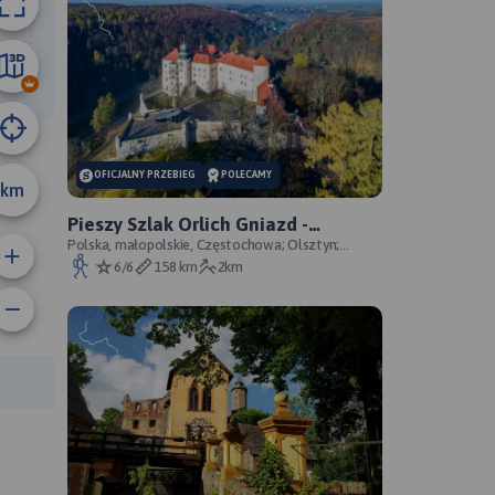
18 km
OFICJALNY PRZEBIEG
POLECAMY
km
Pieszy Szlak Orlich Gniazd -
oficjalny przebieg szlaku
Polska, małopolskie, Częstochowa; Olsztyn;
Mirów; Bobolice; Morsko; Ogrodzieniec; Pilica;
6/6
158 km
2km
Smoleń; By
rasy: