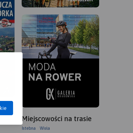
kie
Miejscowości na trasie
Istebna
Wisła