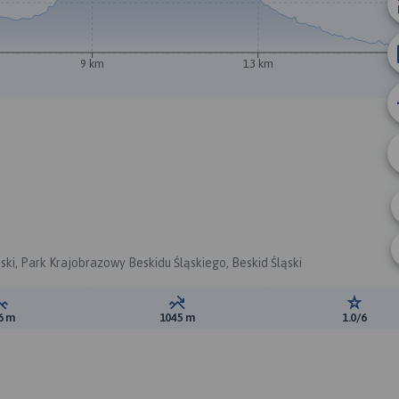
9 km
13 km
ński, Park Krajobrazowy Beskidu Śląskiego, Beskid Śląski
Suma przewyższeń:
Suma spadków:
Ocena t
6 m
1045 m
1.0/6