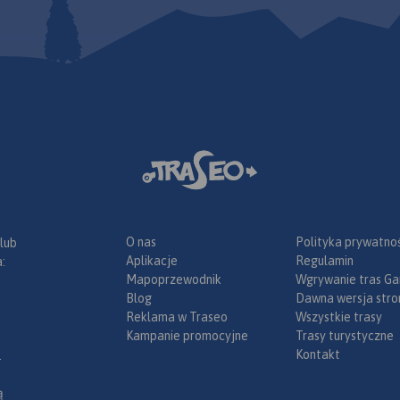
zi się we
wschodzie i
 roku!
e. Położone
roń, Wisła i
największych
styczno-
w polskich
arze mają tu
lkadziesiąt
ich i dobrze
e trasy
 popularna
ka piesza i
ąski to góry
O nas
Polityka prywatnoś
 lub
kościach
Aplikacje
Regulamin
:
nak dobrze
Mapoprzewodnik
Wgrywanie tras Ga
odarowane.
Blog
Dawna wersja stro
owaną sieć
Reklama w Traseo
Wszystkie trasy
ystycznych,
Kampanie promocyjne
Trasy turystyczne
 noclegową,
Kontakt
.
chronisk
rzedstawia
ą