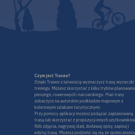
zjazdowymi. Sprawd
szczegółów niż inne mapy w
Węgierską Górę na 
wszystkich 4 porach
dostępnych skalach. Wszystkie
Ustroń na zachodzi
Rok wydania: 2017
szlaki opisano długościami i
na tym obszarze Ust
czasami przejść. Mapa jest
Szczyrk należą do 
cieniowana, więc wizualizacja
ośrodków tury
ukształtowania terenu jest
wypoczynkowych 
bardziej przystępna.
górach. Zimą narci
do dyspozycji ki
wyciągów narciarsk
przygotowan
zjazdowe. Bardzo
jest też turysty
Czym jest Traseo?
rowerowa. Beskid Śl
Dzięki Traseo z łatwością wyznaczysz trasę wycieczki
o dużych wyso
treningu. Możesz skorzystać z kilku trybów planowania
względnych, jed
pieszego, rowerowych i narciarskiego. Plan trasy
poznane i zagosp
zobaczysz na autorskim podkładzie mapowym z
Posiadają rozbud
kolorowymi szlakami turystycznymi.
dróg i szlaków tur
Przy pomocy aplikacji możesz podążać zaplanowaną
bardzo dobrą bazę
trasą lub skorzystać z propozycji innych użytkowników
w tym wiele s
Rób zdjęcia, nagrywaj ślad, dodawaj opisy, zapisuj i
górskich. Mapa p
edytuj trasę. Możesz podzielić się nią ze społeczności