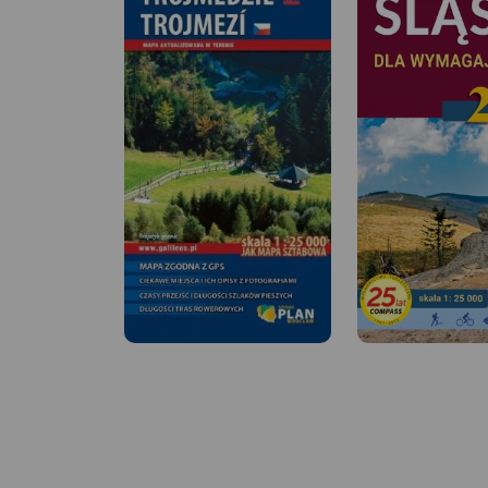
MAPA TURYSTYCZNA W
APLIKACJI TRASEO
Mapa przedstawia okolice
ciekawej miejscowości
turystycznej, położonej w
Beskidzie Śląskim. Zasięg mapy
wyznaczają: Ustroń na
północy, Wielka Czantoria na
zachodzie, Istebna na południu
i Barania Góra na
MAPA TURYSTYCZNA
APLIKACJI TRASEO
wschodzie. Okolice Wisły słyną
z licznych szlaków pieszych i