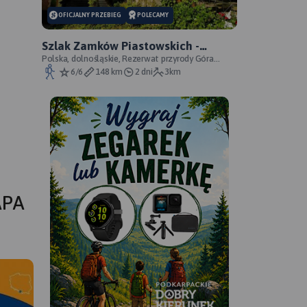
OFICJALNY PRZEBIEG
POLECAMY
Szlak Zamków Piastowskich -
oficjalny przebieg
Polska, dolnośląskie, Rezerwat przyrody Góra
Choina, Zagórze Śląskie, powiat wałbrzyski
6/6
148 km
2 dni
3km
APA