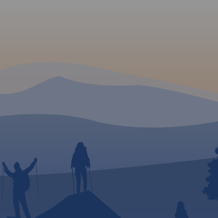
 jak
hnie
e i
akcje
e jest
rwny
e od
 stały
jami,
id