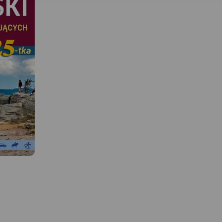
MAPA TURYSTYCZNA W
APLIKACJI TRASEO
MAPA TURYSTYCZNA W
APLIKACJI TRASEO
Beskid Śląski, którego f
obejmuje niniejsza mapa
Mapa z zaznaczonymi m.in.
najdalej, na terenie Pols
zabytkami, noclegami, bazą
zachód wysuniętą grup
gastronomiczną, basenami,
górską Beskidów Zachod
wyciągami narciarskimi.
 W
Obszar to niezwykle atr
Podano aktualne przebiegi
bo znajdziemy tutaj za
szlaków pieszych i rowerowych,
ciekawe miejscowości p