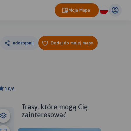
Moja Mapa
udostępnij
Dodaj do mojej mapy
1.0/6
m
ributors
Trasy, które mogą Cię
zainteresować