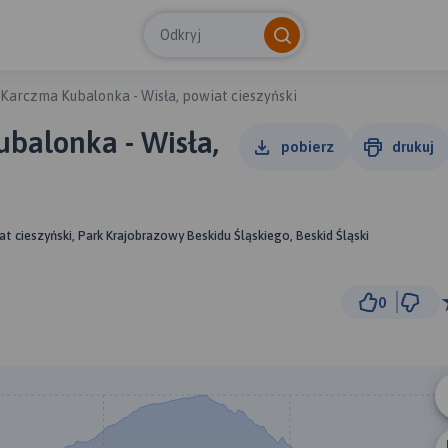
Odkryj
Karczma Kubalonka - Wisła, powiat cieszyński
balonka - Wisła,
pobierz
drukuj
iat cieszyński, Park Krajobrazowy Beskidu Śląskiego, Beskid Śląski
0
1 k
© Traseo Map
© OpenMapTiles
© OpenStreetMap cont
B