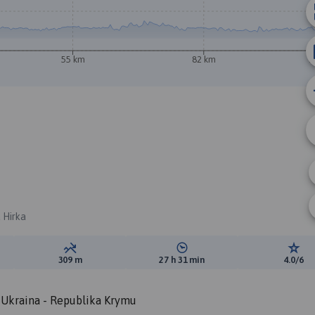
55 km
82 km
1
B
 Hirka
ewyższeń:
Suma spadków:
Średni czas potrzebny na pokon
Ocen
309 m
27 h 31 min
4.0/6
- Ukraina - Republika Krymu