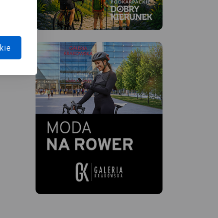
kie
ej.
w miłe
ć
 no no