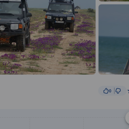
0
30 km
© Traseo Map
© OpenMapTiles
© OpenStreetMap cont
A