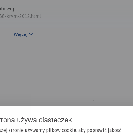
ubowej:
/58-krym-2012.html
Więcej
więc odsypiamy wczorajszą drogę. Później wracamy na chwilę do
d 200km to niezamieszkałe tereny a jeść coś trzeba.
… i trzeba przyznać że to był świetny wybór bo takich wspania
ojjj – jeszcze teraz ślinka cieknie na myśl o tych dobrociach
dla duszy i dla ciała, więc w drogę. Po kilku kilometrach mija
przecięty nożem a dla nas zaczyna się prawdziwa przygoda… pon
scu około 7km a w najwęższym aż 240 metrów. Po obu stronac
szczystą tarką, nic nie odpadło z samochodów, znaczy się są d
 Jesteśmy od teraz na terytorium Autonomicznej Republiki Kry
trona używa ciasteczek
amy dystansów dużych do przebycia więc po przejechaniu 43km
szej stronie używamy plików cookie, aby poprawić jakość