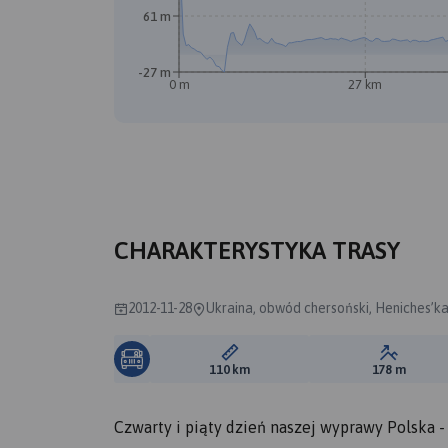
61 m
-27 m
0 m
27 km
CHARAKTERYSTYKA TRASY
2012-11-28
Ukraina, obwód chersoński, Heniches’ka
Długość trasy:
Suma prz
110 km
178 m
Czwarty i piąty dzień naszej wyprawy Polska 