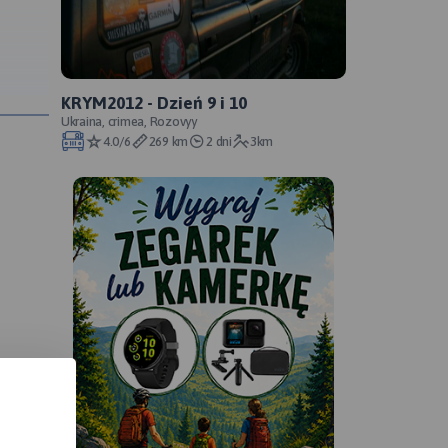
KRYM2012 - Dzień 9 i 10
Ukraina, crimea, Rozovyy
4.0/6
269 km
2 dni
3km
łości
.
my
ad
h
obrze
mu !!