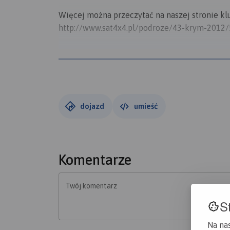
Więcej można przeczytać na naszej stronie kl
http://www.sat4x4.pl/podroze/43-krym-2012
Poniedziałek 28 maja 2012
Dzisiaj już bez spinania się i bez gonitwy … 
Henichesk na zakupy – przecież następne pona
Sławka Dreadowa zostaje „szefową kociołka” i 
podczas tych dwóch tygodni nam nagotowała że 
dojazd
umieść
Zakupy zrobione, zapasy uzupełnione. Jest coś 
ostatnią wioskę, nagle asfalt się kończy jak 
200km plaża (mierzeja) – w najszerszym miej
piękne, zielone, czyste i ciepłe morze.
Komentarze
Jeszcze paręnaście kilometrów gliniasto – pia
przygotowane i …. mijamy kamień graniczny !!
Twój komentarz
Cel osiągnięty.
S
Dzisiaj już nigdzie się nie spieszymy, nie m
rozbijamy obóz i cieszymy się życiem.
Na na