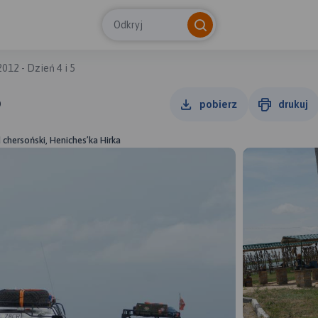
Odkryj
12 - Dzień 4 i 5
5
pobierz
drukuj
chersoński, Heniches’ka Hirka