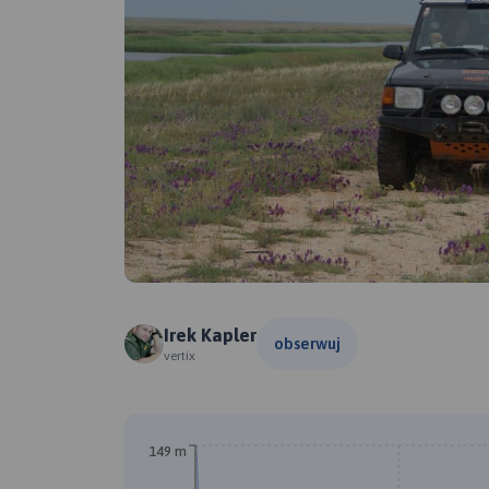
Irek Kapler
obserwuj
vertix
149 m