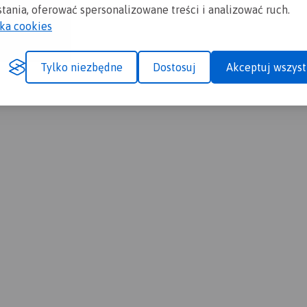
iołkiem i butelką dobrej wódki (oczywiście ukraińskiej)
tania, oferować spersonalizowane treści i analizować ruch.
yka cookies
oczynek
Tylko niezbędne
Dostosuj
Akceptuj wszyst
 i Dread przywiózł ze sobą deszcze ?
mi, zaczęło wiać … i padać, padać, padać
ekać na rozwój sytuacji – pakujemy obozowisko i jedziemy dal
wego ?
… zrobiła się znów piękna słoneczna pogoda. Znaleźliśmy znó
iej perfekcji z kombinowaniem z tarpem – że potrafimy zrobi
runkach – chroniące przed wiatrem, słońcem jak i deszczem !