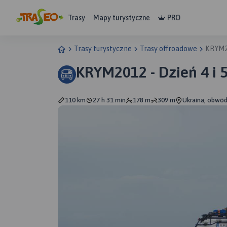
Trasy
Mapy turystyczne
PRO
Trasy turystyczne
Trasy offroadowe
KRYM20
KRYM2012 - Dzień 4 i 
110 km
27 h 31 min
178 m
309 m
Ukraina, obwód 