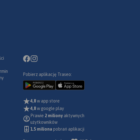
ci
rmin
Pobierz aplikację Traseo:
ny
4,8
w app store
4,8
w google play
Prawie
2 miliony
aktywnych
użytkowników
1.5 miliona
pobrań aplikacji