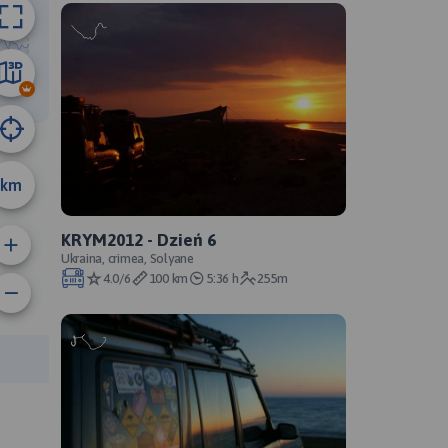
10 km
km
KRYM2012 - Dzień 6
Ukraina, crimea, Solyane
4.0/6
100 km
5:36 h
255m
anie trasy:
a trasy: