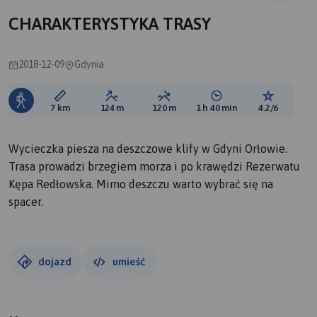
CHARAKTERYSTYKA TRASY
2018-12-09
Gdynia
Długość trasy:
Suma przewyższeń:
Suma spadków:
Średni czas potrzebny 
Ocena tras
7 km
124 m
120 m
1 h 40 min
4.2/6
Wycieczka piesza na deszczowe klify w Gdyni Orłowie.
Trasa prowadzi brzegiem morza i po krawędzi Rezerwatu
Kępa Redłowska. Mimo deszczu warto wybrać się na
spacer.
dojazd
umieść