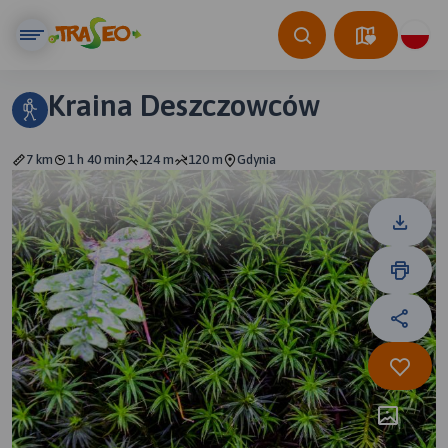
Kraina Deszczowców
7 km
1 h 40 min
124 m
120 m
Gdynia