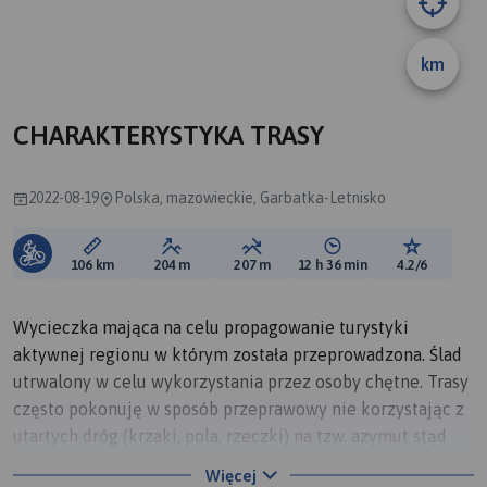
km
A
B
CHARAKTERYSTYKA TRASY
2022-08-19
Polska, mazowieckie, Garbatka-Letnisko
Długość trasy:
Suma przewyższeń:
Suma spadków:
Średni czas potrzebny 
Ocena tras
106 km
204 m
207 m
12 h 36 min
4.2/6
Wycieczka mająca na celu propagowanie turystyki
aktywnej regionu w którym została przeprowadzona. Ślad
utrwalony w celu wykorzystania przez osoby chętne. Trasy
często pokonuję w sposób przeprawowy nie korzystając z
utartych dróg (krzaki, pola, rzeczki) na tzw. azymut stąd
mogą występować problemy z przebieżnością dla
Więcej