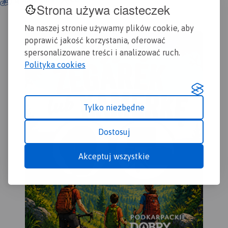
Strona używa ciasteczek
Na naszej stronie używamy plików cookie, aby
poprawić jakość korzystania, oferować
spersonalizowane treści i analizować ruch.
Polityka cookies
Tylko niezbędne
Dostosuj
MAPA TURYSTYCZNA W
APLIKACJI TRASEO
Akceptuj wszystkie
Mapa turystyczna "Puszcza
Kozienicka" przedstawia
kompleks leśny w środkowej
Polsce, położony na
obszarze Równiny
Kozienickiej, na granicy