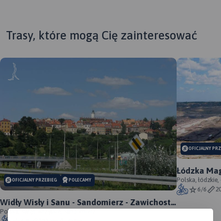
Trasy, które mogą Cię zainteresować
OFICJALNY PR
Łódzka Mag
Polska, łódzkie,
OFICJALNY PRZEBIEG
POLECAMY
6/6
2
Widły Wisły i Sanu - Sandomierz - Zawichost -
Annopol - oficjalny przebieg
Polska, świętokrzyskie, Sandomierz
6/6
101 km
458m