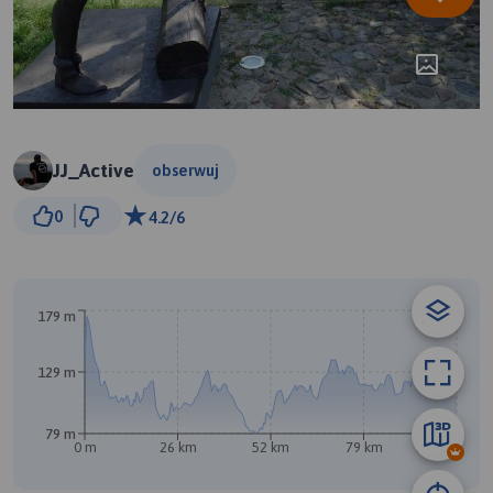
JJ_Active
obserwuj
5 km
0
4.2/6
© Traseo Map
© OpenMapTiles
© OpenStreetMap contributors
179 m
129 m
79 m
0 m
26 km
52 km
79 km
105 km