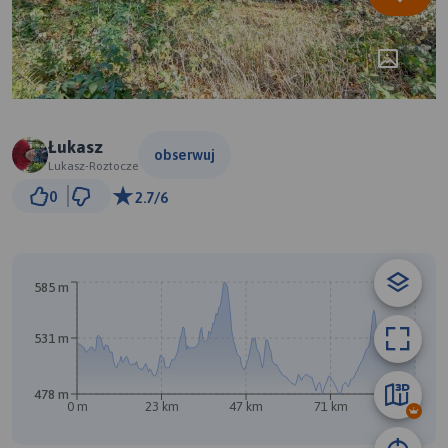
Łukasz
obserwuj
Lukasz-Roztocze
5 km
0
2.7/6
© Traseo Map
© OpenMapTiles
© OpenStreetMap contributors
A
B
585 m
531 m
478 m
0 m
23 km
47 km
71 km
94 km