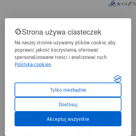
Cieszanów. Zapraszamy na
mia
6/6
7
rowerową podróż przez ten
atr
niezwykły zakątek, do
m.i
zwiedzania atrakcji i
odkrywania tajemnic
Tom
Roztocza!
Strona używa ciasteczek
Roz
zab
dla
Na naszej stronie używamy plików cookie, aby
202
poprawić jakość korzystania, oferować
spersonalizowane treści i analizować ruch.
Polityka cookies
Tylko niezbędne
Dostosuj
Akceptuj wszystkie