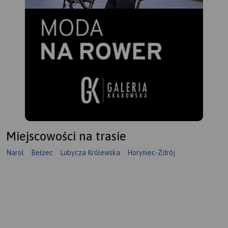
Miejscowości na trasie
Narol
Bełżec
Lubycza Królewska
Horyniec-Zdrój