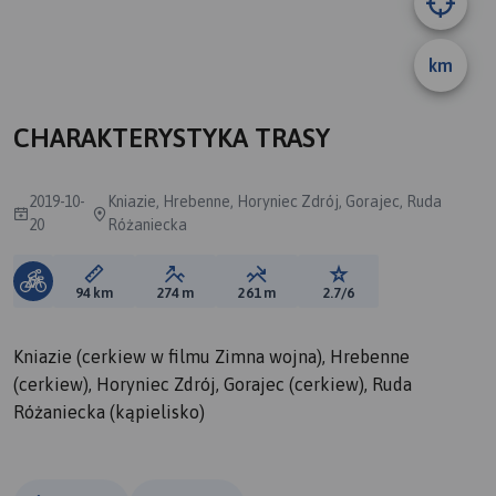
km
CHARAKTERYSTYKA TRASY
2019-10-
Kniazie, Hrebenne, Horyniec Zdrój, Gorajec, Ruda
20
Różaniecka
Długość trasy:
Suma przewyższeń:
Suma spadków:
Ocena trasy:
94 km
274 m
261 m
2.7/6
Kniazie (cerkiew w filmu Zimna wojna), Hrebenne
(cerkiew), Horyniec Zdrój, Gorajec (cerkiew), Ruda
Różaniecka (kąpielisko)