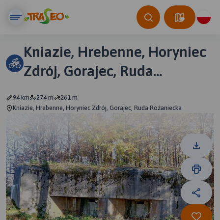
Kniazie, Hrebenne, Horyniec
Zdrój, Gorajec, Ruda
Różaniecka
94 km
274 m
261 m
Kniazie, Hrebenne, Horyniec Zdrój, Gorajec, Ruda Różaniecka