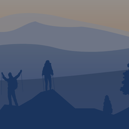
asy
i Nordic
e
ne oraz
eż
,
warte
ą.