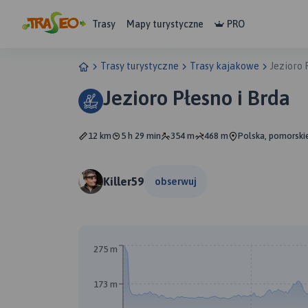
Trasy
Mapy turystyczne
PRO
Trasy turystyczne
Trasy kajakowe
Jezioro 
Jezioro Płesno i Brda
12 km
5 h 29 min
354 m
468 m
Polska, pomorski
Killer59
obserwuj
275 m
173 m