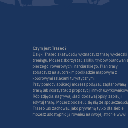
Marszruta” trasy rowerowe. Jest
to sieć bardzo dobrze
oznakowanych szlaków
rowerowych o nawierzchni
szutrowej, asfaltowej lub
betonowej, a także sieć innych
dróg nadających się do jazdy
rowerem. Na szlakach
Czym jest Traseo?
Kaszubskiej Marszruty zadbano
Dzięki Traseo z łatwością wyznaczysz trasę wycieczki
o miejsca przeznaczone do
treningu. Możesz skorzystać z kilku trybów planowania
odpoczynku i drobnych
pieszego, rowerowych i narciarskiego. Plan trasy
napraw. Trasy rowerowe
zobaczysz na autorskim podkładzie mapowym z
przeznaczone są tak dla
kolorowymi szlakami turystycznymi.
dorosłych jak i dla dzieci. Na
Przy pomocy aplikacji możesz podążać zaplanowaną
mapie zostały podane tażke
trasą lub skorzystać z propozycji innych użytkowników
przebiegi szlaków pieszych
Rób zdjęcia, nagrywaj ślad, dodawaj opisy, zapisuj i
oraz konnych wraz z
edytuj trasę. Możesz podzielić się nią ze społeczności
kilometrażem, co ułatwi
Traseo lub zachować jako prywatną tylko dla siebie,
planowanie wycieczki.
możesz udostępnić ją również na swojej stronie www!
Ukształtowanie terenu
pokazano przy pomocy