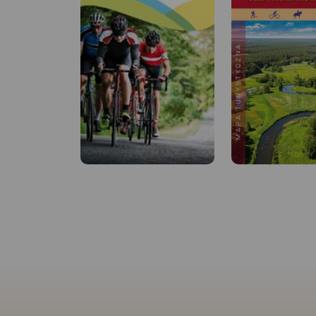
MAPA TURYSTYCZNA
APLIKACJI TRASEO
MAPA TURYSTYCZNA W
APLIKACJI TRASEO
Mapa Parków
Mapa Brda przedstawia
Krajobrazowych Wdz
szlak kajakowy rzeką Brdą,
Zaborskiego. Na ma
od Nowej Brdy do
zaznaczono przebie
Tucholskiego PK. Na mapie
pieszych, rowerowy
zaznaczono kilometraż rzeki
i kajakowych. Przy 
oraz obiekty istotne dla
uwzględniono kilom
kajakarza takie jak miejsca
mapie znajdziemy p
niebezpieczne, przeszkody
punktów noclegowy
na trasie spływu, pola
gastronomicznych.