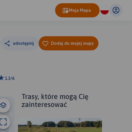
Moja Mapa
udostępnij
Dodaj do mojej mapy
1.3/6
ributors
Trasy, które mogą Cię
zainteresować