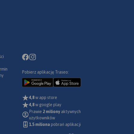
ci
rmin
Pobierz aplikację Traseo:
ny
4,8
w app store
4,8
w google play
Prawie
2 miliony
aktywnych
użytkowników
1.5 miliona
pobrań aplikacji