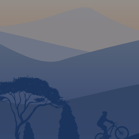
biwakowe.
wydania: 2020
Mapa jest zorientowana
zgodnie z kierunkiem
płynięcia.
MAPA TURYSTYCZNA W
MAPA TURYSTYCZNA
APLIKACJI TRASEO
APLIKACJI TRASEO
Kaszubska Marszruta to sieć
Mapa Borów Tuchol
szlaków w okolicach Borów
przedstawia jest obs
Tucholskich. Mapa offline,
jest jednym z najwi
której zakupu można dokonać
kompleksów sosno
w aplikacji Traseo, została
Polsce. Rozciąga się
wydana przez Studio Plan.
dorzeczu Brdy i Wdy
Obejmuje obszar wokół Brus,
obrębie Równiny Tuc
Czerska, Chojnic. Na mapie
Równiny Charzykows
zostały zaznaczonr
Granice mapy wyzn
informacje praktyczne w
Wdzydze Tucholskie
postaci: zabytków, miejsc
Starogard Gdański 
noclegowych, granic obszarów
Widno i Chojnice na
chronionych. Zaznaczono
Wierzchucin na połu
również wybudowane w
Warlubie na wschod
ramach projektu „Kaszubska
wydania: 2024