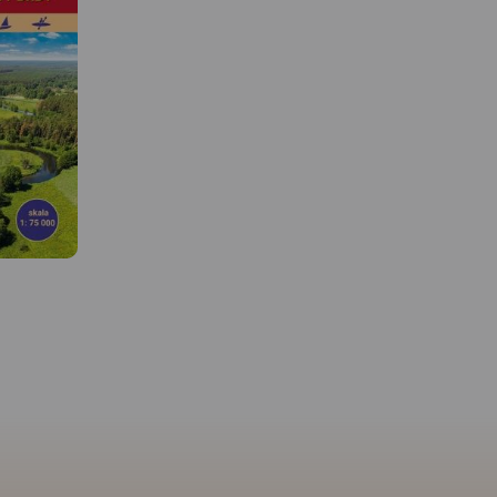
 W
MAPA TURYSTYCZNA W
APLIKACJI TRASEO
MAPA TURYSTYCZNA W
APLIKACJI TRASEO
Mapa Kaszub dla rowerz
ydzkiego i
piechurów część
Opracowanie kartograficzne
pie
południowa. Zasięg
obejmuje obszar Powiatu
g szlaków
mapy ograniczony jest
Bytowskiego. Na mapie
ch, konnych
miejscowościami: Przec
zaznaczono informacje
szlakach
na zachodzie, Borzyszk
przydatne turyście, jak zabytki,
etraż. Na
Sominy na północy, Cz
noclegi, gastronomie, granice
ołożenie
Woda i Czersk na wscho
obszarów chronionych. Podano
ch i
oraz Chojnice i Człuch
aktualne przebiegi szlaków
Rok
południu. Na