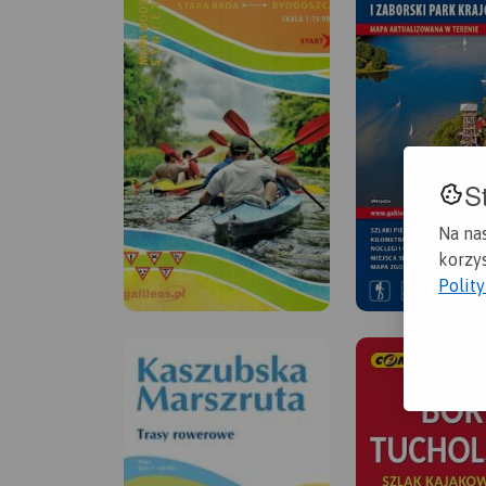
S
Na na
korzys
Polit