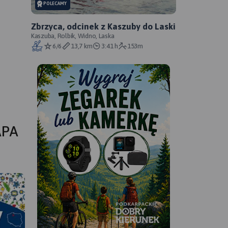
POLECAMY
Zbrzyca, odcinek z Kaszuby do Laski
Kaszuba, Rolbik, Widno, Laska
6/6
13,7 km
3:41 h
153m
APA