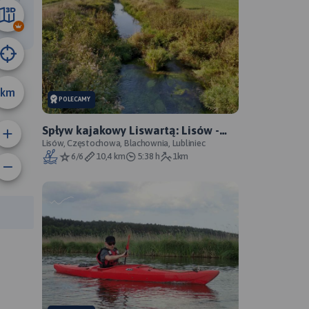
12 km
km
POLECAMY
Spływ kajakowy Liswartą: Lisów -
Stasiowe, zwałka
Lisów, Częstochowa, Blachownia, Lubliniec
6/6
10,4 km
5:38 h
1km
anie trasy:
a trasy: