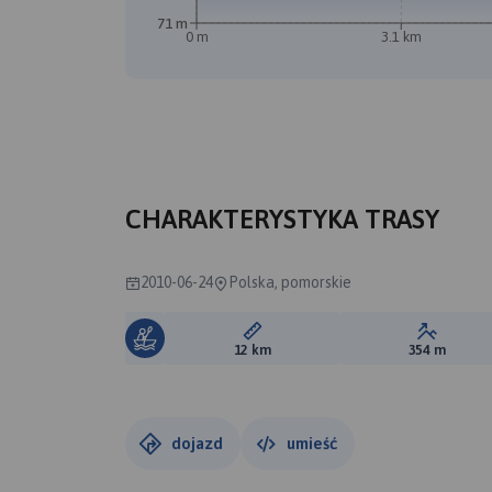
71 m
0 m
3.1 km
CHARAKTERYSTYKA TRASY
2010-06-24
Polska, pomorskie
Długość trasy:
Suma prz
12 km
354 m
dojazd
umieść