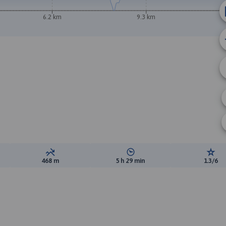
6.2 km
9.3 km
B
A
ewyższeń:
Suma spadków:
Średni czas potrzebny na pokon
Ocen
468 m
5 h 29 min
1.3/6